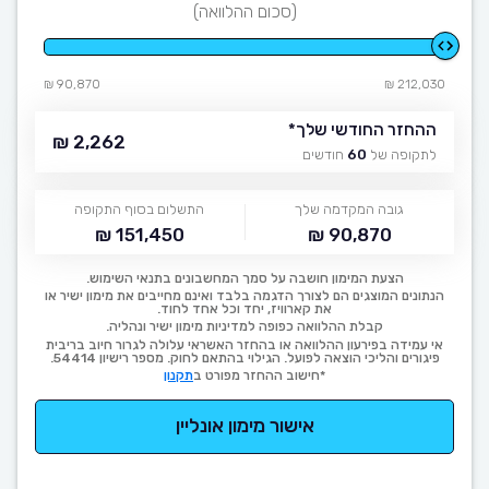
(סכום ההלוואה)
90,870 ₪
212,030 ₪
ההחזר החודשי שלך
*
2,262 ₪
לתקופה של
60
חודשים
גובה המקדמה שלך
התשלום בסוף התקופה
151,450 ₪
90,870 ₪
הצעת המימון חושבה על סמך המחשבונים בתנאי השימוש.
הנתונים המוצגים הם לצורך הדגמה בלבד ואינם מחייבים את מימון ישיר או
את קארוויז, יחד וכל אחד לחוד.
קבלת ההלוואה כפופה למדיניות מימון ישיר ונהליה.
אי עמידה בפירעון ההלוואה או בהחזר האשראי עלולה לגרור חיוב בריבית
פיגורים והליכי הוצאה לפועל. הגילוי בהתאם לחוק. מספר רישיון 54414.
*חישוב ההחזר מפורט ב
תקנון
אישור מימון אונליין