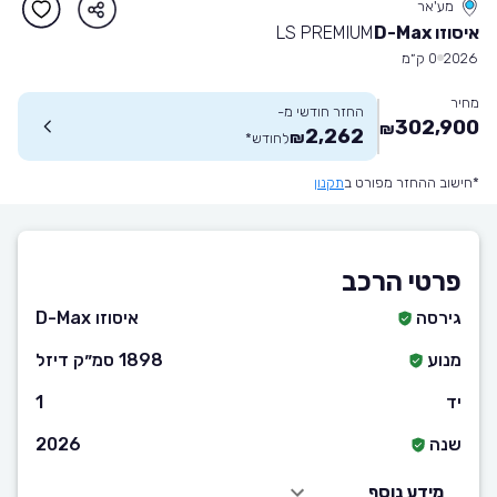
מע'אר
איסוזו D-Max
LS PREMIUM
2026
0 ק״מ
מחיר
החזר חודשי מ-
302,900
₪
2,262
₪
לחודש
*
*חישוב ההחזר מפורט ב
תקנון
פרטי הרכב
גירסה
איסוזו D-Max
מנוע
1898 סמ״ק דיזל
יד
1
שנה
2026
מידע נוסף