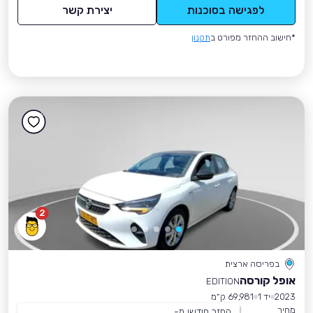
לפגישה בסוכנות
יצירת קשר
*חישוב ההחזר מפורט ב
תקנון
2
בפריסה ארצית
אופל קורסה
EDITION
2023
יד 1
69,981 ק״מ
מחיר
החזר חודשי מ-