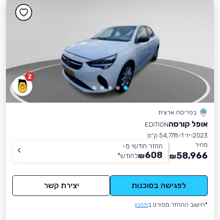
2
בפריסה ארצית
אופל קורסה
EDITION
2023
יד 1
54,778 ק״מ
מחיר
החזר חודשי מ-
608
58,966
₪
לחודש
*
₪
לפגישה בסוכנות
יצירת קשר
*חישוב ההחזר מפורט ב
תקנון