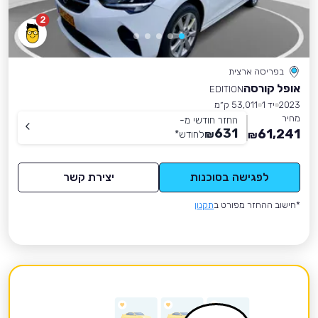
2
בפריסה ארצית
אופל קורסה
EDITION
2023
יד 1
53,011 ק״מ
מחיר
החזר חודשי מ-
631
61,241
₪
לחודש
*
₪
לפגישה בסוכנות
יצירת קשר
*חישוב ההחזר מפורט ב
תקנון