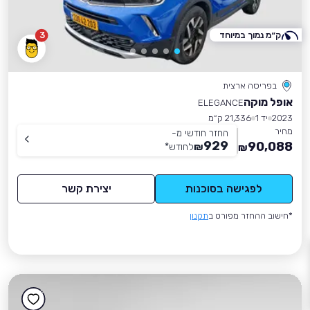
ק״מ נמוך במיוחד
3
בפריסה ארצית
אופל מוקה
ELEGANCE
2023
יד 1
21,336 ק״מ
מחיר
החזר חודשי מ-
929
90,088
₪
לחודש
*
₪
לפגישה בסוכנות
יצירת קשר
*חישוב ההחזר מפורט ב
תקנון