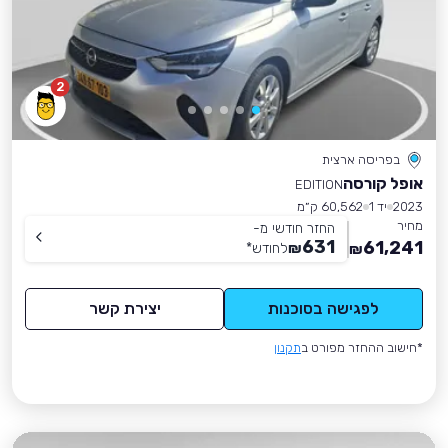
2
בפריסה ארצית
אופל קורסה
EDITION
2023
יד 1
60,562 ק״מ
מחיר
החזר חודשי מ-
631
61,241
₪
לחודש
*
₪
לפגישה בסוכנות
יצירת קשר
*חישוב ההחזר מפורט ב
תקנון