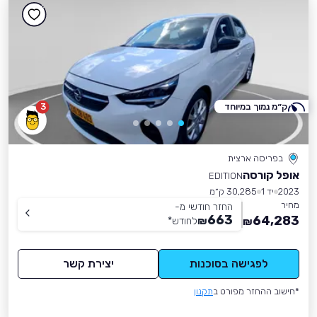
ק״מ נמוך במיוחד
3
בפריסה ארצית
אופל קורסה
EDITION
2023
יד 1
30,285 ק״מ
מחיר
החזר חודשי מ-
663
64,283
₪
לחודש
*
₪
לפגישה בסוכנות
יצירת קשר
*חישוב ההחזר מפורט ב
תקנון