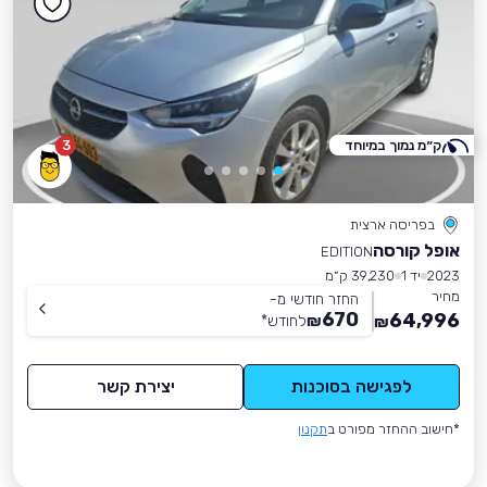
ק״מ נמוך במיוחד
3
בפריסה ארצית
אופל קורסה
EDITION
2023
יד 1
39,230 ק״מ
מחיר
החזר חודשי מ-
670
64,996
₪
לחודש
*
₪
לפגישה בסוכנות
יצירת קשר
*חישוב ההחזר מפורט ב
תקנון