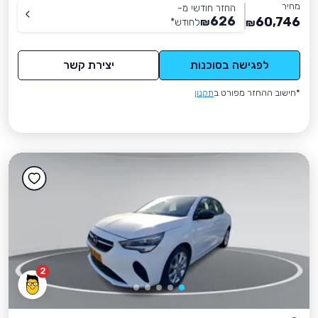
מחיר
החזר חודשי מ-
626
60,746
₪
לחודש
*
₪
לפגישה בסוכנות
יצירת קשר
*חישוב ההחזר מפורט ב
תקנון
2