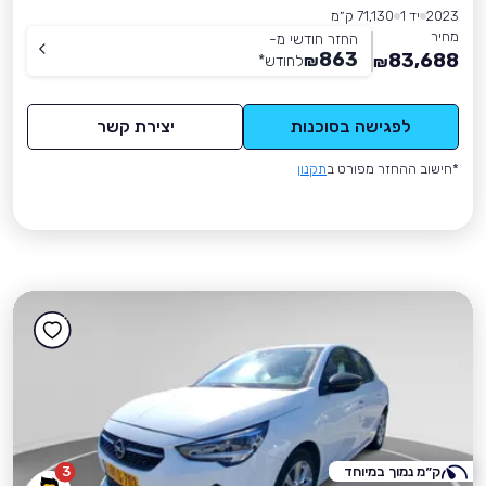
2023
יד 1
71,130 ק״מ
מחיר
החזר חודשי מ-
863
83,688
₪
לחודש
*
₪
לפגישה בסוכנות
יצירת קשר
*חישוב ההחזר מפורט ב
תקנון
ק״מ נמוך במיוחד
3