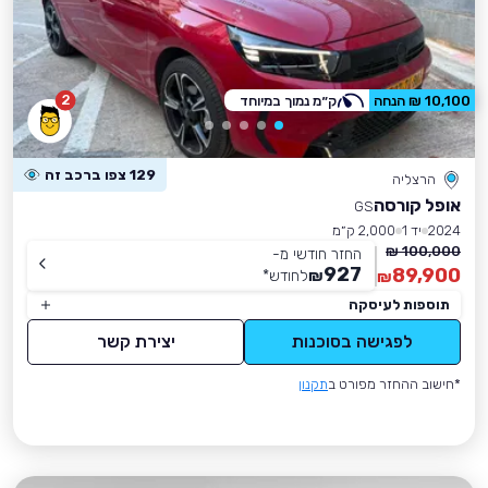
2
10,100 ₪ הנחה
ק״מ נמוך במיוחד
129 צפו ברכב זה
הרצליה
אופל קורסה
GS
2024
יד 1
2,000 ק״מ
100,000 ₪
החזר חודשי מ-
927
89,900
₪
לחודש
*
₪
תוספות לעיסקה
לפגישה בסוכנות
יצירת קשר
*חישוב ההחזר מפורט ב
תקנון