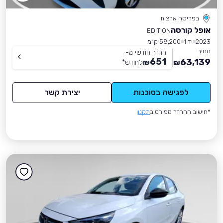
בפריסה ארצית
אופל קורסה
EDITION
2023
יד 1
58,200 ק״מ
מחיר
החזר חודשי מ-
651
63,139
₪
לחודש
*
₪
לפגישה בסוכנות
יצירת קשר
*חישוב ההחזר מפורט ב
תקנון