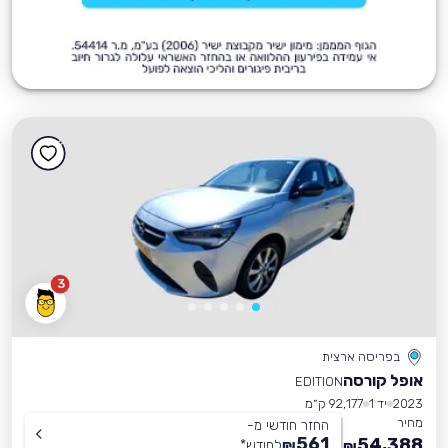
3
בפריסה ארצית
אופל קורסה
EDITION
2023
יד 1
92,177 ק״מ
מחיר
החזר חודשי מ-
561
54,388
₪
לחודש
*
₪