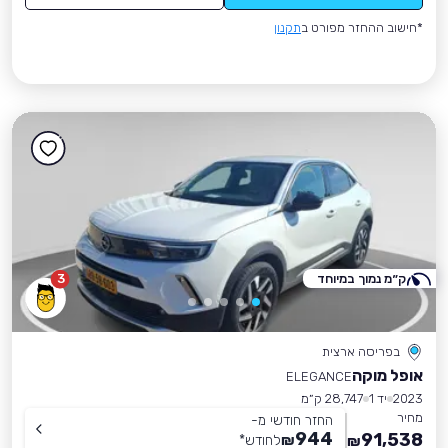
*חישוב ההחזר מפורט ב
תקנון
ק״מ נמוך במיוחד
3
בפריסה ארצית
אופל מוקה
ELEGANCE
2023
יד 1
28,747 ק״מ
מחיר
החזר חודשי מ-
944
91,538
₪
לחודש
*
₪