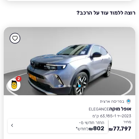
רוצה ללמוד עוד על הרכב?
2
בפריסה ארצית
אופל מוקה
ELEGANCE
2023
יד 1
63,185 ק״מ
מחיר
החזר חודשי מ-
802
77,797
₪
לחודש
*
₪