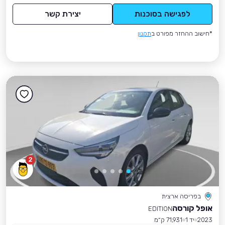
לפגישה בסוכנות
יצירת קשר
*חישוב ההחזר מפורט ב
תקנון
2
בפריסה ארצית
אופל קורסה
EDITION
2023
יד 1
71,931 ק״מ