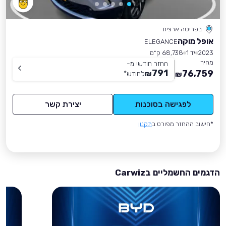
בפריסה ארצית
אופל מוקה
ELEGANCE
2023
יד 1
68,738 ק״מ
מחיר
החזר חודשי מ-
791
76,759
₪
לחודש
*
₪
לפגישה בסוכנות
יצירת קשר
*חישוב ההחזר מפורט ב
תקנון
הדגמים החשמליים בCarwiz