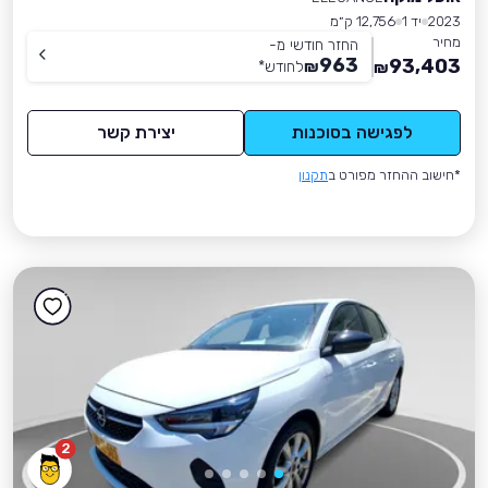
2023
יד 1
12,756 ק״מ
מחיר
החזר חודשי מ-
963
93,403
₪
לחודש
*
₪
לפגישה בסוכנות
יצירת קשר
*חישוב ההחזר מפורט ב
תקנון
2