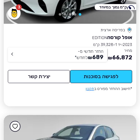
ק״מ נמוך במיוחד
3
בפריסה ארצית
אופל קורסה
EDITION
2023
יד 1
39,328 ק״מ
מחיר
החזר חודשי מ-
689
66,872
₪
לחודש
*
₪
לפגישה בסוכנות
יצירת קשר
*חישוב ההחזר מפורט ב
תקנון