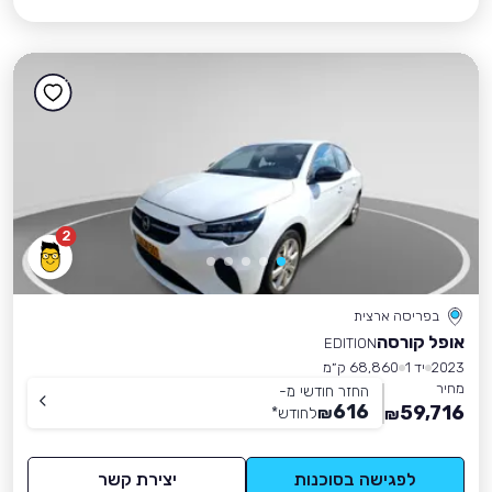
2
בפריסה ארצית
אופל קורסה
EDITION
2023
יד 1
68,860 ק״מ
מחיר
החזר חודשי מ-
616
59,716
₪
לחודש
*
₪
לפגישה בסוכנות
יצירת קשר