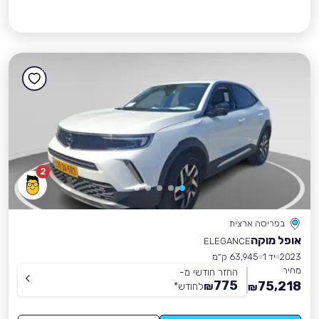
2
בפריסה ארצית
אופל מוקה
ELEGANCE
2023
יד 1
63,945 ק״מ
מחיר
החזר חודשי מ-
775
75,218
₪
לחודש
*
₪