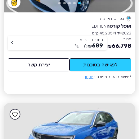
בפריסה ארצית
אופל קורסה
EDITION
2023
יד 1
45,205 ק״מ
מחיר
החזר חודשי מ-
689
66,798
₪
לחודש
*
₪
לפגישה בסוכנות
יצירת קשר
*חישוב ההחזר מפורט ב
תקנון