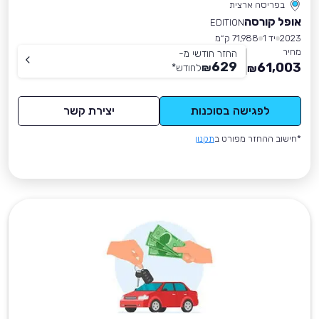
בפריסה ארצית
אופל קורסה
EDITION
2023
יד 1
71,988 ק״מ
מחיר
החזר חודשי מ-
629
61,003
₪
לחודש
*
₪
לפגישה בסוכנות
יצירת קשר
*חישוב ההחזר מפורט ב
תקנון