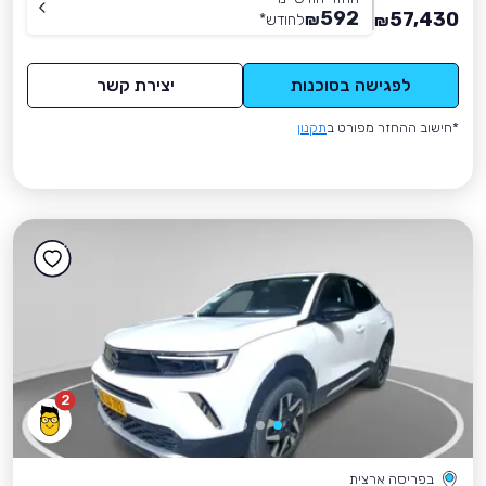
592
57,430
₪
לחודש
*
₪
לפגישה בסוכנות
יצירת קשר
*חישוב ההחזר מפורט ב
תקנון
2
בפריסה ארצית