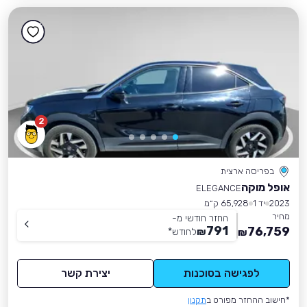
2
בפריסה ארצית
אופל מוקה
ELEGANCE
2023
יד 1
65,928 ק״מ
מחיר
החזר חודשי מ-
791
76,759
₪
לחודש
*
₪
לפגישה בסוכנות
יצירת קשר
*חישוב ההחזר מפורט ב
תקנון