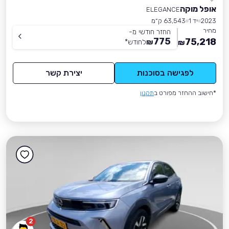
אופל מוקה
ELEGANCE
2023
יד 1
63,543 ק״מ
מחיר
החזר חודשי מ-
775
75,218
₪
לחודש
*
₪
לפגישה בסוכנות
יצירת קשר
*חישוב ההחזר מפורט ב
תקנון
2