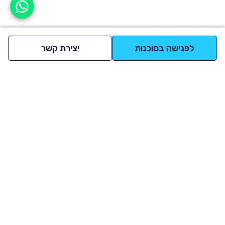
אפשר לעזור?
לפגישה בסוכנות
יצירת קשר
למעלה
רכבים
מי אנחנו
סננים מומלצים
מסחריות
מגזין
תקנון
משאיות
אינדקס סוכנויות
נגישות
בדיקת מימון
שאלות ותשובות
מדיניות פרטיות