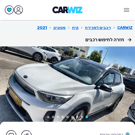
CARWIZ
›
רכבים למכירה
›
קיה
›
סטוניק
›
2021
חזרה לחיפוש רכבים
בפריסה ארצית