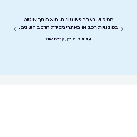
י את
 הטסט,
!! קל
החיפוש באתר פשוט ונוח. הוא חוסך שיטוט
אדיבו
 אחרים
בסוכנויות רכב או באתרי מכירת הרכב השונים.
אותך
עמית בן חורין, קריית אונו