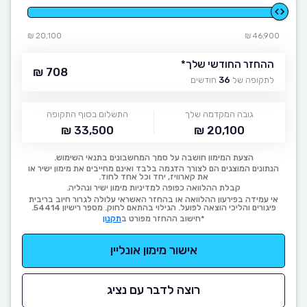
20,100 ₪
46,900 ₪
ההחזר החודשי שלך
*
708 ₪
לתקופה של
36
חודשים
גובה המקדמה שלך
התשלום בסוף התקופה
33,500 ₪
20,100 ₪
הצעת המימון חושבה על סמך המחשבונים בתנאי השימוש.
הנתונים המוצגים הם לצורך הדגמה בלבד ואינם מחייבים את מימון ישיר או
את קארוויז, יחד וכל אחד לחוד.
קבלת ההלוואה כפופה למדיניות מימון ישיר ונהליה.
אי עמידה בפירעון ההלוואה או בהחזר האשראי עלולה לגרור חיוב בריבית
פיגורים והליכי הוצאה לפועל. הגילוי בהתאם לחוק. מספר רישיון 54414.
*חישוב ההחזר מפורט ב
תקנון
אישור מימון אונליין
רוצה לדבר עם נציג