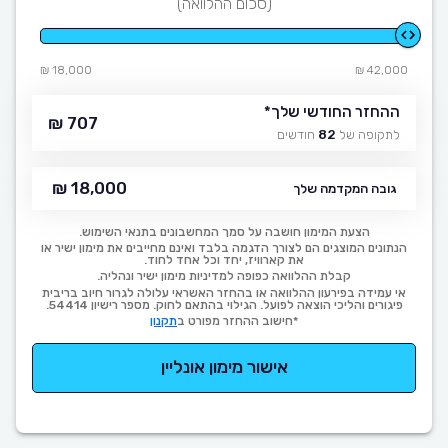
(סכום ההלוואה)
18,000 ₪
42,000 ₪
ההחזר החודשי שלך
*
707 ₪
לתקופה של
82
חודשים
18,000 ₪
גובה המקדמה שלך
הצעת המימון חושבה על סמך המחשבונים בתנאי השימוש.
הנתונים המוצגים הם לצורך הדגמה בלבד ואינם מחייבים את מימון ישיר או
את קארוויז, יחד וכל אחד לחוד.
קבלת ההלוואה כפופה למדיניות מימון ישיר ונהליה.
אי עמידה בפירעון ההלוואה או בהחזר האשראי עלולה לגרור חיוב בריבית
פיגורים והליכי הוצאה לפועל. הגילוי בהתאם לחוק. מספר רישיון 54414.
*חישוב ההחזר מפורט ב
תקנון
אישור מימון אונליין