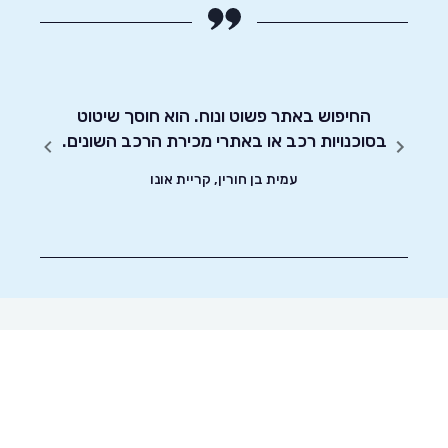
לאתר
קארוויז ועד שסגרתי עסקה עברו פחות מ24
החיפוש באתר פשוט ונוח. הוא חוסך שיטוט
אדיבו
הקשה
בסוכנויות רכב או באתרי מכירת הרכב השונים.
צאת עם
עמית בן חורין, קריית אונו