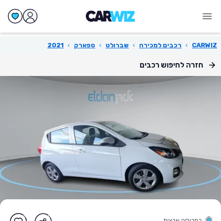
CARWIZ
›
רכבים למכירה
›
שברולט
›
ספארק
›
2021
חזרה לחיפוש רכבים
בפריסה ארצית