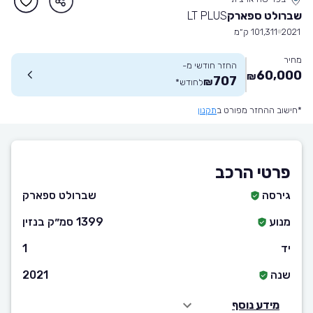
שברולט ספארק
LT PLUS
2021
101,311 ק״מ
מחיר
החזר חודשי מ-
60,000
₪
707
₪
לחודש
*
*חישוב ההחזר מפורט ב
תקנון
פרטי הרכב
גירסה
שברולט ספארק
מנוע
1399 סמ״ק בנזין
יד
1
שנה
2021
מידע נוסף