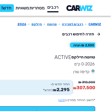
רכבים
מסחריות
משאיות
חדש!
CARWIZ
›
רכבים למכירה
›
טויוטה
›
היילקס
›
2026
חזרה לחיפוש רכבים
2,500 ₪ הנחה
ACTIVE
טויוטה היילקס
2026
0 ק״מ
קדימה צורן
310,000 ₪
החזר חודשי מ-
307,500
₪
2,295
₪
לחודש
*
*חישוב ההחזר מפורט ב
תקנון