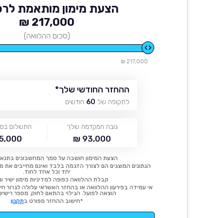
הצעת מימון מותאמת לרכ
217,000 ₪
(סכום ההלוואה)
217,000 ₪
ההחזר החודשי שלך
*
לתקופה של
60
חודשים
גובה המקדמה שלך
התשלום בסו
5,000 ₪
93,000 ₪
הצעת המימון חושבה על סמך המחשבונים בתנאי
הנתונים המוצגים הם לצורך הדגמה בלבד ואינם מחייבים את מימו
יחד וכל אחד לחוד.
קבלת ההלוואה כפופה למדיניות מימון ישיר ונ
אי עמידה בפירעון ההלוואה או בהחזר האשראי עלולה לגרור חיוב
הוצאה לפועל. הגילוי בהתאם לחוק. מספר רישיון 54414.
*חישוב ההחזר מפורט ב
תקנון