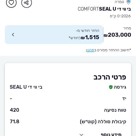
טמרה
בי ווי די SEAL U
COMFORT
2026
0 ק״מ
מחיר
החזר חודשי מ-
203,000
₪
1,515
₪
לחודש
*
*חישוב ההחזר מפורט ב
תקנון
פרטי הרכב
גירסה
בי ווי די SEAL U
יד
-
טווח נסיעה
420
קיבולת סוללה (קוט״ש)
71.8
מידע נוסף