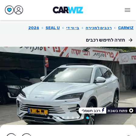
CARWIZ
›
רכבים למכירה
›
בי ווי די
›
SEAL U
›
2026
חזרה לחיפוש רכבים
פתוח בשבת
רכב חשמלי