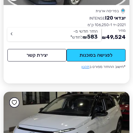
בפריסה ארצית
יונדאי I20
INTENSE
2021
יד 1
106,250 ק״מ
מחיר
החזר חודשי מ-
583
49,524
₪
לחודש
*
₪
לפגישה בסוכנות
יצירת קשר
*חישוב ההחזר מפורט ב
תקנון