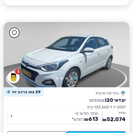
3
29 צפו ברכב זה
בפריסה ארצית
יונדאי I20
INTENSE
2021
יד 1
133,663 ק״מ
מחיר
החזר חודשי מ-
613
52,074
₪
לחודש
*
₪