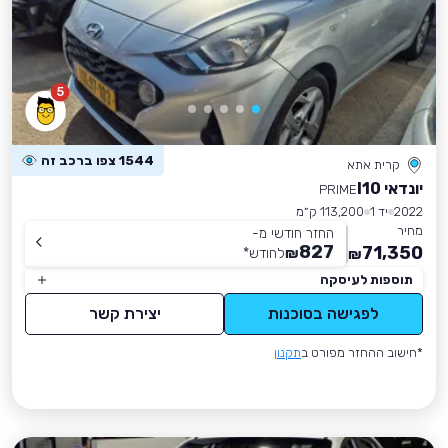
5
1544 צפו ברכב זה
קרית אתא
יונדאי I10
PRIME
2022
יד 1
113,200 ק״מ
מחיר
החזר חודשי מ-
827
71,350
₪
לחודש
*
₪
תוספות לעיסקה
לפגישה בסוכנות
יצירת קשר
*חישוב ההחזר מפורט ב
תקנון