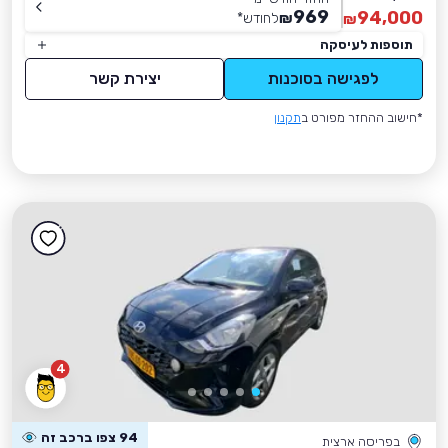
969
94,000
₪
לחודש
*
₪
תוספות לעיסקה
לפגישה בסוכנות
יצירת קשר
*חישוב ההחזר מפורט ב
תקנון
4
94 צפו ברכב זה
בפריסה ארצית