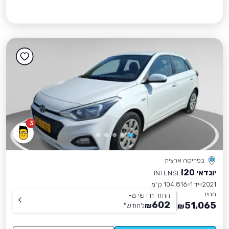
3
בפריסה ארצית
יונדאי I20
INTENSE
2021
יד 1
104,816 ק״מ
מחיר
החזר חודשי מ-
602
51,065
₪
לחודש
*
₪