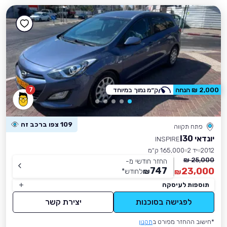
7
2,000 ₪ הנחה
ק״מ נמוך במיוחד
109 צפו ברכב זה
פתח תקווה
יונדאי I30
INSPIRE
2012
יד 2
165,000 ק״מ
25,000 ₪
החזר חודשי מ-
747
23,000
₪
לחודש
*
₪
תוספות לעיסקה
לפגישה בסוכנות
יצירת קשר
*חישוב ההחזר מפורט ב
תקנון