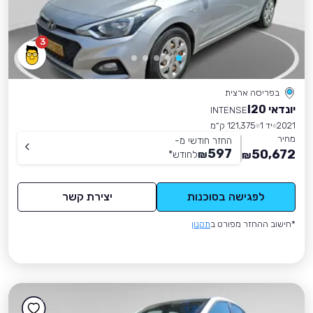
3
בפריסה ארצית
יונדאי I20
INTENSE
2021
יד 1
121,375 ק״מ
מחיר
החזר חודשי מ-
597
50,672
₪
לחודש
*
₪
לפגישה בסוכנות
יצירת קשר
*חישוב ההחזר מפורט ב
תקנון