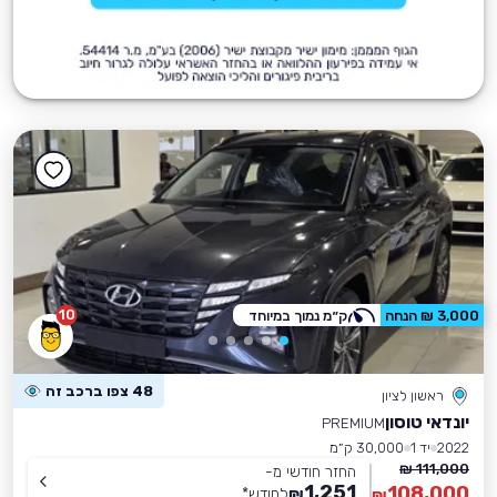
10
3,000 ₪ הנחה
ק״מ נמוך במיוחד
48 צפו ברכב זה
ראשון לציון
יונדאי טוסון
PREMIUM
2022
יד 1
30,000 ק״מ
111,000 ₪
החזר חודשי מ-
1,251
108,000
₪
לחודש
*
₪