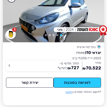
2024
מיני
3
בפריסה ארצית
יונדאי I10
PRIME
2023
יד 1
11,335 ק״מ
מחיר
החזר חודשי מ-
727
70,522
₪
לחודש
*
₪
לפגישה בסוכנות
יצירת קשר
*חישוב ההחזר מפורט ב
תקנון