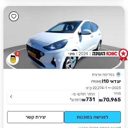
2024
מיני
3
בפריסה ארצית
יונדאי I10
PRIME
2023
יד 1
22,274 ק״מ
מחיר
החזר חודשי מ-
731
70,965
₪
לחודש
*
₪
לפגישה בסוכנות
יצירת קשר