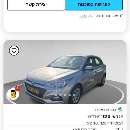
לפגישה בסוכנות
יצירת קשר
*חישוב ההחזר מפורט ב
תקנון
4
בפריסה ארצית
יונדאי I20
INTENSE
2021
יד 1
160,120 ק״מ
מחיר
החזר חודשי מ-