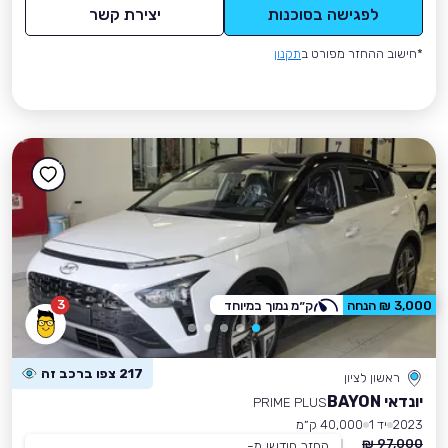
לפגישה בסוכנות
יצירת קשר
*חישוב ההחזר מפורט ב
תקנון
3
3,000 ₪ הנחה
ק״מ נמוך במיוחד
217 צפו ברכב זה
ראשון לציון
יונדאי BAYON
PRIME PLUS
2023
יד 1
40,000 ק״מ
97,000 ₪
החזר חודשי מ-