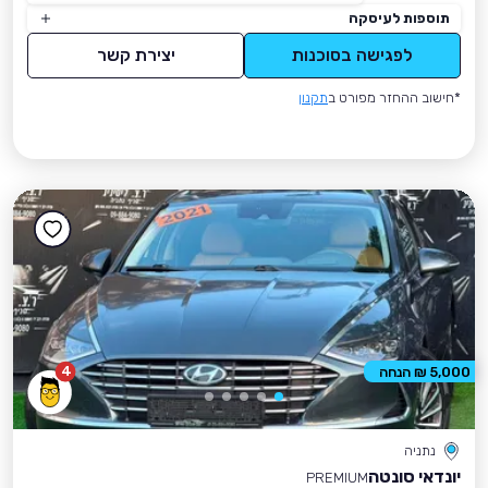
תוספות לעיסקה
לפגישה בסוכנות
יצירת קשר
*חישוב ההחזר מפורט ב
תקנון
4
5,000 ₪ הנחה
נתניה
יונדאי סונטה
PREMIUM