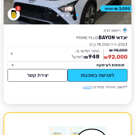
2
3,000 ₪ הנחה
ראשון לציון
יונדאי BAYON
PRIME PLUS
2023
יד 1
78,000 ק״מ
95,000 ₪
החזר חודשי מ-
948
92,000
₪
לחודש
*
₪
תוספות לעיסקה
לפגישה בסוכנות
יצירת קשר
*חישוב ההחזר מפורט ב
תקנון