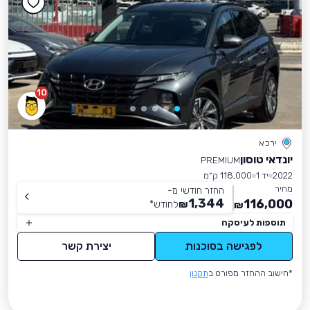
10
ירכא
יונדאי טוסון
PREMIUM
2022
יד 1
118,000 ק״מ
מחיר
החזר חודשי מ-
1,344
116,000
₪
לחודש
*
₪
תוספות לעיסקה
לפגישה בסוכנות
יצירת קשר
*חישוב ההחזר מפורט ב
תקנון