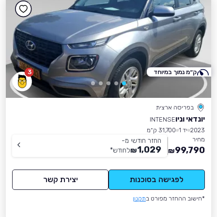
ק״מ נמוך במיוחד
3
בפריסה ארצית
יונדאי וניו
INTENSE
2023
יד 1
31,700 ק״מ
מחיר
החזר חודשי מ-
1,029
99,790
₪
לחודש
*
₪
לפגישה בסוכנות
יצירת קשר
*חישוב ההחזר מפורט ב
תקנון