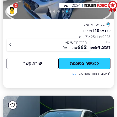
2024
מיני
2
בפריסה ארצית
יונדאי I10
PRIME
2023
יד 1
71,423 ק״מ
מחיר
החזר חודשי מ-
662
64,221
₪
לחודש
*
₪
לפגישה בסוכנות
יצירת קשר
*חישוב ההחזר מפורט ב
תקנון