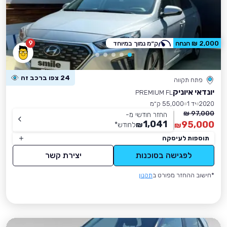
9
2,000 ₪ הנחה
ק״מ נמוך במיוחד
24 צפו ברכב זה
פתח תקווה
יונדאי איוניק
PREMIUM FL
2020
יד 1
55,000 ק״מ
97,000 ₪
החזר חודשי מ-
1,041
95,000
₪
לחודש
*
₪
תוספות לעיסקה
לפגישה בסוכנות
יצירת קשר
*חישוב ההחזר מפורט ב
תקנון