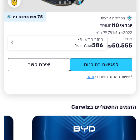
75 צפו ברכב זה
בפריסה ארצית
יונדאי I10
PRIME
2022
יד 1
79,781 ק״מ
מחיר
החזר חודשי מ-
586
50,555
₪
לחודש
*
₪
לפגישה בסוכנות
יצירת קשר
*חישוב ההחזר מפורט ב
תקנון
הדגמים החשמליים בCarwiz