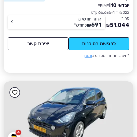
יונדאי I10
PRIME
2022
יד 1
66,635 ק״מ
מחיר
החזר חודשי מ-
591
51,044
₪
לחודש
*
₪
לפגישה בסוכנות
יצירת קשר
*חישוב ההחזר מפורט ב
תקנון
4