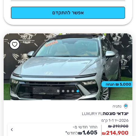
אפשר להתקדם
5,000 ₪ הנחה
נתניה
יונדאי סונטה
LUXURY FL
2026
יד 1
1 ק״מ
219,900 ₪
החזר חודשי מ-
1,605
214,900
₪
לחודש
*
₪