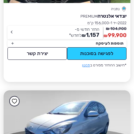
נתניה
יונדאי אלנטרה
PREMIUM
2022
יד 1
156,000 ק״מ
104,900 ₪
החזר חודשי מ-
1,157
99,900
₪
לחודש
*
₪
תוספות לעיסקה
לפגישה בסוכנות
יצירת קשר
*חישוב ההחזר מפורט ב
תקנון