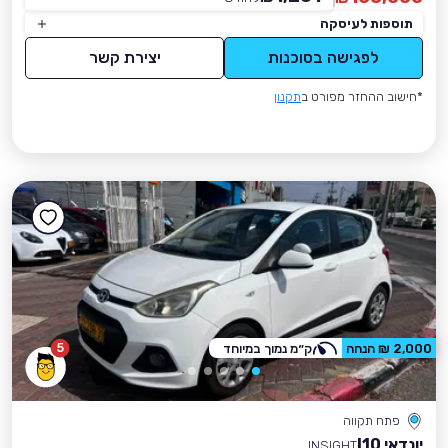
תוספות לעיסקה
לפגישה בסוכנות
יצירת קשר
*חישוב ההחזר מפורט ב
תקנון
5
2,000 ₪ הנחה
ק״מ נמוך במיוחד
פתח תקווה
יונדאי I10
INSIGHT