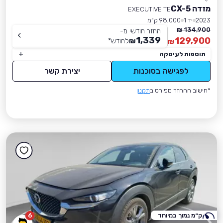
מזדה CX-5
EXECUTIVE TE
2023
יד 1
98,000 ק״מ
134,900 ₪
החזר חודשי מ-
1,339
129,900
₪
לחודש
*
₪
תוספות לעיסקה
לפגישה בסוכנות
יצירת קשר
*חישוב ההחזר מפורט ב
תקנון
ק״מ נמוך במיוחד
6