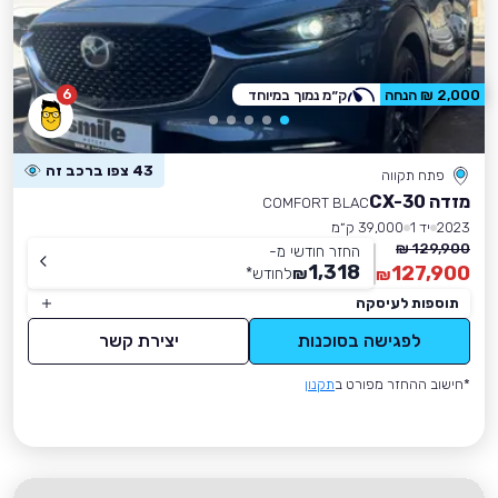
6
2,000 ₪ הנחה
ק״מ נמוך במיוחד
43 צפו ברכב זה
פתח תקווה
מזדה CX-30
COMFORT BLAC
2023
יד 1
39,000 ק״מ
129,900 ₪
החזר חודשי מ-
1,318
127,900
₪
לחודש
*
₪
תוספות לעיסקה
לפגישה בסוכנות
יצירת קשר
*חישוב ההחזר מפורט ב
תקנון