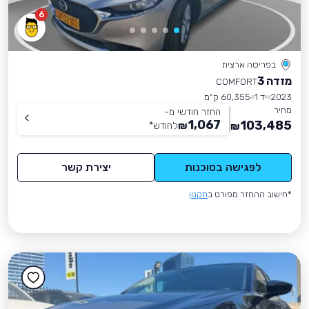
6
בפריסה ארצית
מזדה 3
COMFORT
2023
יד 1
60,355 ק״מ
מחיר
החזר חודשי מ-
1,067
103,485
₪
לחודש
*
₪
לפגישה בסוכנות
יצירת קשר
*חישוב ההחזר מפורט ב
תקנון