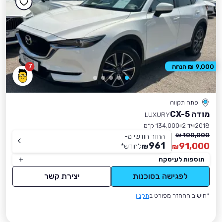
7
9,000 ₪ הנחה
פתח תקווה
מזדה CX-5
LUXURY
2018
יד 2
134,000 ק״מ
100,000 ₪
החזר חודשי מ-
961
91,000
₪
לחודש
*
₪
תוספות לעיסקה
לפגישה בסוכנות
יצירת קשר
*חישוב ההחזר מפורט ב
תקנון