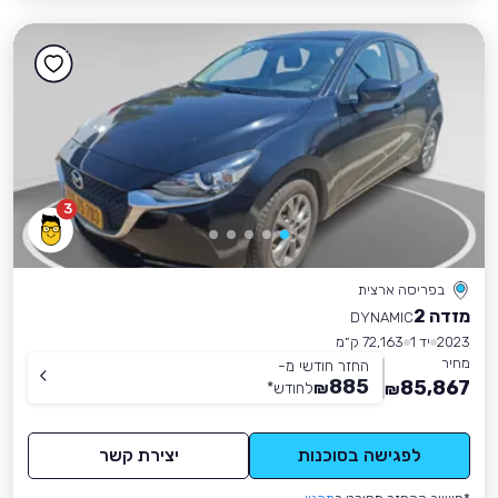
3
בפריסה ארצית
מזדה 2
DYNAMIC
2023
יד 1
72,163 ק״מ
מחיר
החזר חודשי מ-
885
85,867
₪
לחודש
*
₪
לפגישה בסוכנות
יצירת קשר