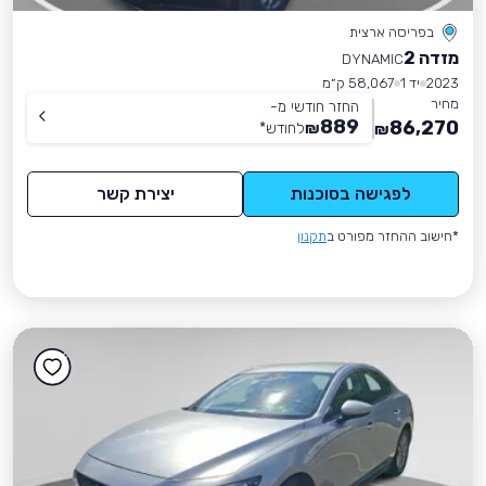
בפריסה ארצית
מזדה 2
DYNAMIC
2023
יד 1
58,067 ק״מ
מחיר
החזר חודשי מ-
889
86,270
₪
לחודש
*
₪
לפגישה בסוכנות
יצירת קשר
*חישוב ההחזר מפורט ב
תקנון