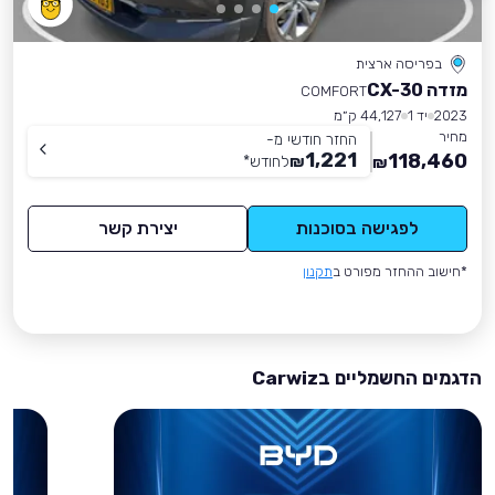
בפריסה ארצית
מזדה CX-30
COMFORT
2023
יד 1
44,127 ק״מ
מחיר
החזר חודשי מ-
1,221
118,460
₪
לחודש
*
₪
לפגישה בסוכנות
יצירת קשר
*חישוב ההחזר מפורט ב
תקנון
הדגמים החשמליים בCarwiz