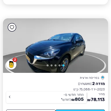
2
בפריסה ארצית
מזדה 2
DYNAMIC
2023
יד 1
75,088 ק״מ
מחיר
החזר חודשי מ-
805
78,113
₪
לחודש
*
₪