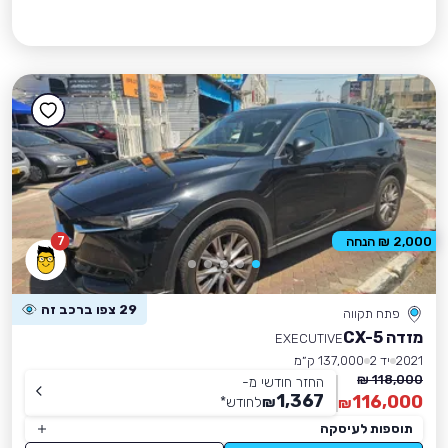
7
2,000 ₪ הנחה
29 צפו ברכב זה
פתח תקווה
מזדה CX-5
EXECUTIVE
2021
יד 2
137,000 ק״מ
118,000 ₪
החזר חודשי מ-
1,367
116,000
₪
לחודש
*
₪
תוספות לעיסקה