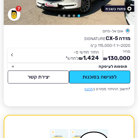
7
פתוח בשבת
אום אל-פחם
מזדה CX-5
SIGNATURE
2020
יד 1
115,000 ק״מ
מחיר
החזר חודשי מ-
1,424
130,000
₪
לחודש
*
₪
תוספות לעיסקה
לפגישה בסוכנות
יצירת קשר
*חישוב ההחזר מפורט ב
תקנון