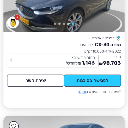
7
בפריסה ארצית
מזדה CX-30
COMFORT
2022
יד 1
110,050 ק״מ
מחיר
החזר חודשי מ-
1,143
98,703
₪
לחודש
*
₪
לפגישה בסוכנות
יצירת קשר
*חישוב ההחזר מפורט ב
תקנון