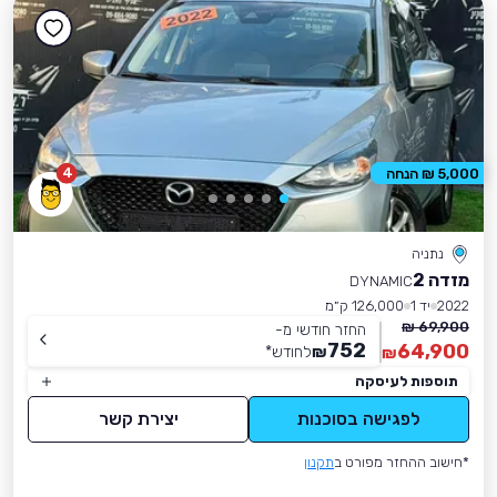
4
5,000 ₪ הנחה
נתניה
מזדה 2
DYNAMIC
2022
יד 1
126,000 ק״מ
69,900 ₪
החזר חודשי מ-
752
64,900
₪
לחודש
*
₪
תוספות לעיסקה
לפגישה בסוכנות
יצירת קשר
*חישוב ההחזר מפורט ב
תקנון