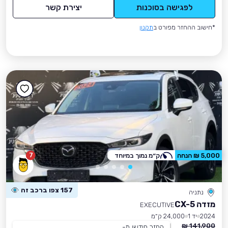
לפגישה בסוכנות
יצירת קשר
*חישוב ההחזר מפורט ב
תקנון
7
5,000 ₪ הנחה
ק״מ נמוך במיוחד
157 צפו ברכב זה
נתניה
מזדה CX-5
EXECUTIVE
2024
יד 1
24,000 ק״מ
141,900 ₪
החזר חודשי מ-