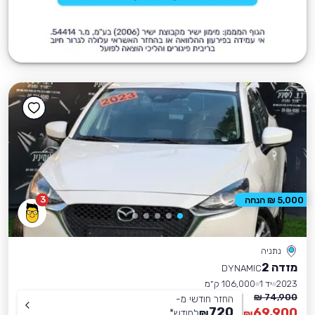
3
5,000 ₪ הנחה
נתניה
מזדה 2
DYNAMIC
2023
יד 1
106,000 ק״מ
74,900 ₪
החזר חודשי מ-
720
69,900
₪
לחודש
*
₪