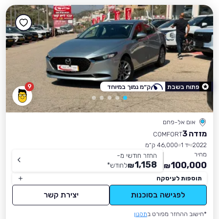
9
פתוח בשבת
ק״מ נמוך במיוחד
אום אל-פחם
מזדה 3
COMFORT
2022
יד 1
46,000 ק״מ
מחיר
החזר חודשי מ-
1,158
100,000
₪
לחודש
*
₪
תוספות לעיסקה
לפגישה בסוכנות
יצירת קשר
*חישוב ההחזר מפורט ב
תקנון