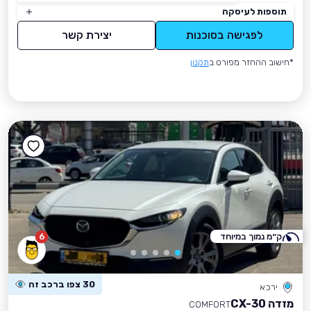
תוספות לעיסקה
לפגישה בסוכנות
יצירת קשר
*חישוב ההחזר מפורט ב
תקנון
ק״מ נמוך במיוחד
6
30 צפו ברכב זה
ירכא
מזדה CX-30
COMFORT