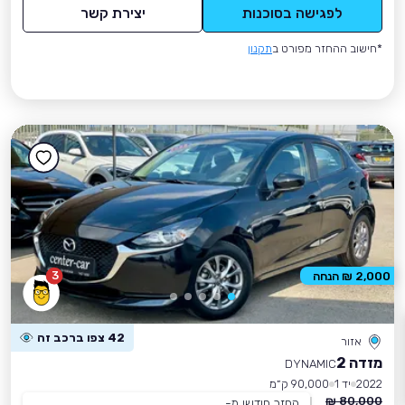
לפגישה בסוכנות
יצירת קשר
*חישוב ההחזר מפורט ב
תקנון
3
2,000 ₪ הנחה
42 צפו ברכב זה
אזור
מזדה 2
DYNAMIC
2022
יד 1
90,000 ק״מ
80,000 ₪
החזר חודשי מ-