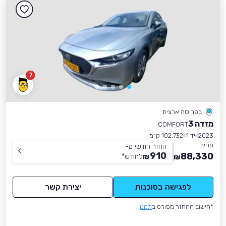
7
בפריסה ארצית
מזדה 3
COMFORT
2023
יד 1
102,732 ק״מ
מחיר
החזר חודשי מ-
910
88,330
₪
לחודש
*
₪
לפגישה בסוכנות
יצירת קשר
*חישוב ההחזר מפורט ב
תקנון