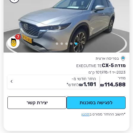
7
בפריסה ארצית
מזדה CX-5
EXECUTIVE TE
2023
יד 1
101,978 ק״מ
מחיר
החזר חודשי מ-
1,181
114,588
₪
לחודש
*
₪
לפגישה בסוכנות
יצירת קשר
*חישוב ההחזר מפורט ב
תקנון