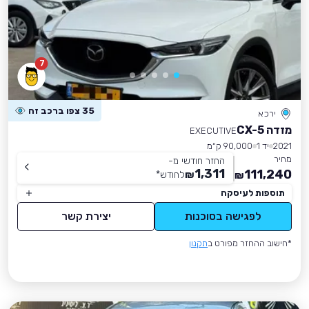
7
35 צפו ברכב זה
ירכא
מזדה CX-5
EXECUTIVE
2021
יד 1
90,000 ק״מ
מחיר
החזר חודשי מ-
1,311
111,240
₪
לחודש
*
₪
תוספות לעיסקה
לפגישה בסוכנות
יצירת קשר
*חישוב ההחזר מפורט ב
תקנון