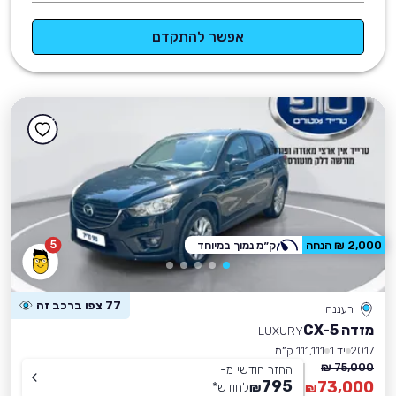
אפשר להתקדם
5
2,000 ₪ הנחה
ק״מ נמוך במיוחד
77 צפו ברכב זה
רעננה
מזדה CX-5
LUXURY
2017
יד 1
111,111 ק״מ
75,000 ₪
החזר חודשי מ-
795
73,000
₪
לחודש
*
₪