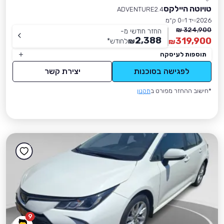
טויוטה היילקס
ADVENTURE2.4
2026
יד 1
0 ק״מ
324,900 ₪
החזר חודשי מ-
2,388
319,900
₪
לחודש
*
₪
תוספות לעיסקה
לפגישה בסוכנות
יצירת קשר
*חישוב ההחזר מפורט ב
תקנון
9