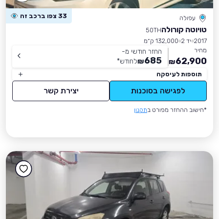
33 צפו ברכב זה
עפולה
טויוטה קורולה
50TH
2017
יד 2
132,000 ק״מ
מחיר
החזר חודשי מ-
685
62,900
₪
לחודש
*
₪
תוספות לעיסקה
לפגישה בסוכנות
יצירת קשר
*חישוב ההחזר מפורט ב
תקנון