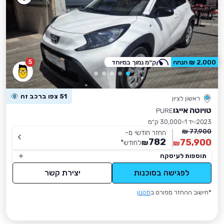
5
2,000 ₪ הנחה
ק״מ נמוך במיוחד
51 צפו ברכב זה
ראשון לציון
טויוטה אייגו
PURE
2023
יד 1
30,000 ק״מ
77,900 ₪
החזר חודשי מ-
782
75,900
₪
לחודש
*
₪
תוספות לעיסקה
לפגישה בסוכנות
יצירת קשר
*חישוב ההחזר מפורט ב
תקנון