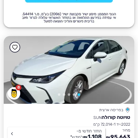
8
בפריסה ארצית
טויוטה קורולה
SUN
2022
יד 1
72,014 ק״מ
מחיר
החזר חודשי מ-
1,108
95,663
₪
לחודש
*
₪