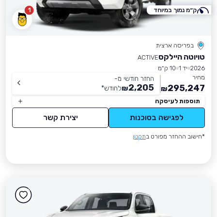
ק״מ נמוך במיוחד
1
בפריסה ארצית
טויוטה היילקס
ACTIVE
2026
יד 1
10 ק״מ
מחיר
החזר חודשי מ-
2,205
295,247
₪
לחודש
*
₪
תוספות לעיסקה
לפגישה בסוכנות
יצירת קשר
*חישוב ההחזר מפורט ב
תקנון