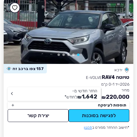
157 צפו ברכב זה
ירכא
טויוטה RAV4
E-VOLVE
2026
יד 1
0 ק״מ
מחיר
החזר חודשי מ-
1,642
220,000
₪
לחודש
*
₪
תוספות לעיסקה
לפגישה בסוכנות
יצירת קשר
*חישוב ההחזר מפורט ב
תקנון