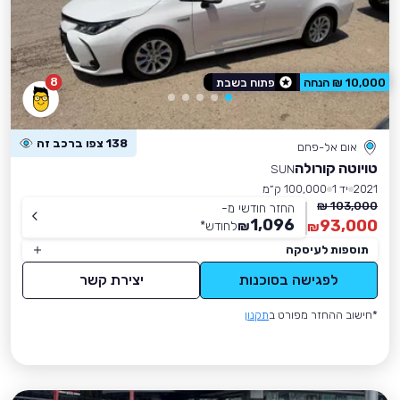
8
10,000 ₪ הנחה
פתוח בשבת
138 צפו ברכב זה
אום אל-פחם
טויוטה קורולה
SUN
2021
יד 1
100,000 ק״מ
103,000 ₪
החזר חודשי מ-
1,096
93,000
₪
לחודש
*
₪
תוספות לעיסקה
לפגישה בסוכנות
יצירת קשר
*חישוב ההחזר מפורט ב
תקנון