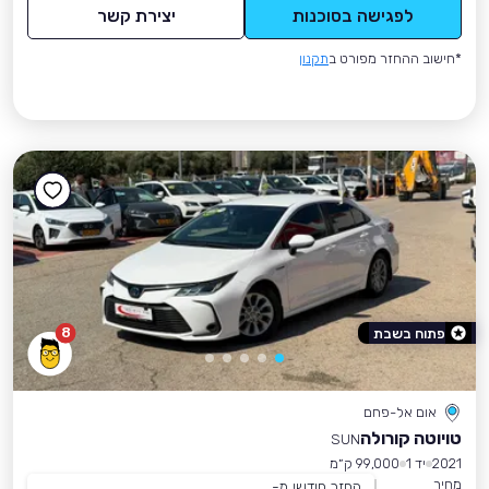
לפגישה בסוכנות
יצירת קשר
*חישוב ההחזר מפורט ב
תקנון
8
פתוח בשבת
אום אל-פחם
טויוטה קורולה
SUN
2021
יד 1
99,000 ק״מ
מחיר
החזר חודשי מ-