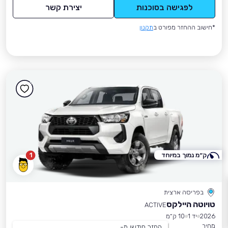
לפגישה בסוכנות
יצירת קשר
*חישוב ההחזר מפורט ב
תקנון
ק״מ נמוך במיוחד
1
בפריסה ארצית
טויוטה היילקס
ACTIVE
2026
יד 1
10 ק״מ
מחיר
החזר חודשי מ-