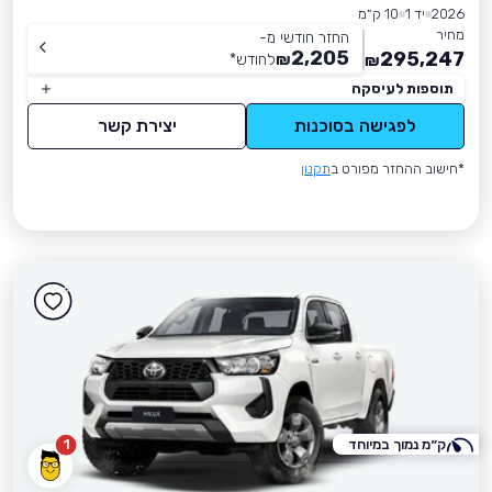
2026
יד 1
10 ק״מ
מחיר
החזר חודשי מ-
2,205
295,247
₪
לחודש
*
₪
תוספות לעיסקה
לפגישה בסוכנות
יצירת קשר
*חישוב ההחזר מפורט ב
תקנון
ק״מ נמוך במיוחד
1