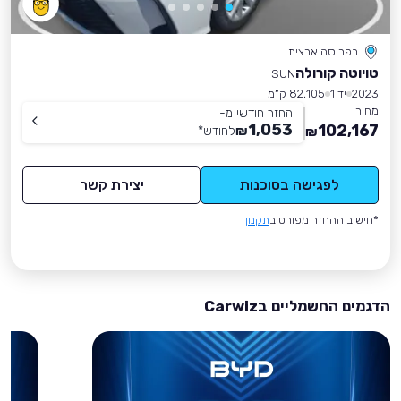
בפריסה ארצית
טויוטה קורולה
SUN
2023
יד 1
82,105 ק״מ
מחיר
החזר חודשי מ-
1,053
102,167
₪
לחודש
*
₪
לפגישה בסוכנות
יצירת קשר
*חישוב ההחזר מפורט ב
תקנון
הדגמים החשמליים בCarwiz