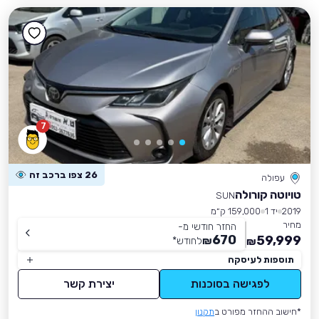
7
26 צפו ברכב זה
עפולה
טויוטה קורולה
SUN
2019
יד 1
159,000 ק״מ
מחיר
החזר חודשי מ-
670
59,999
₪
לחודש
*
₪
תוספות לעיסקה
לפגישה בסוכנות
יצירת קשר
*חישוב ההחזר מפורט ב
תקנון