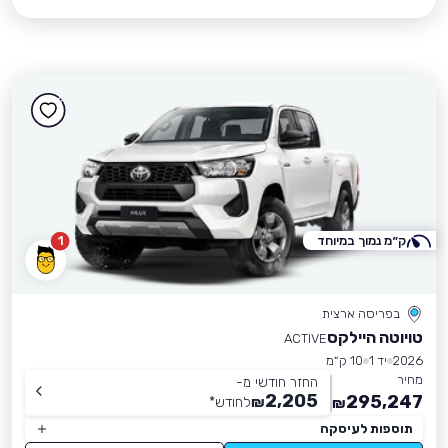
ק״מ נמוך במיוחד
1
בפריסה ארצית
טויוטה היילקס
ACTIVE
2026
יד 1
10 ק״מ
מחיר
החזר חודשי מ-
2,205
295,247
₪
לחודש
*
₪
תוספות לעיסקה