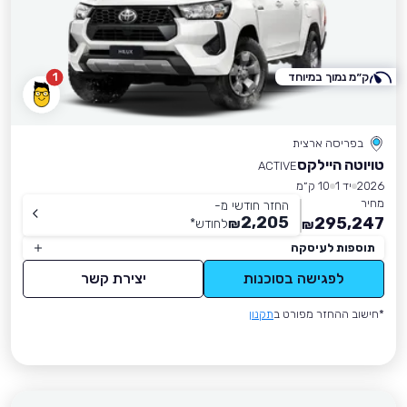
ק״מ נמוך במיוחד
1
בפריסה ארצית
טויוטה היילקס
ACTIVE
2026
יד 1
10 ק״מ
מחיר
החזר חודשי מ-
2,205
295,247
₪
לחודש
*
₪
תוספות לעיסקה
לפגישה בסוכנות
יצירת קשר
*חישוב ההחזר מפורט ב
תקנון