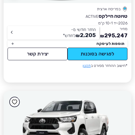
בפריסה ארצית
טויוטה היילקס
ACTIVE
2026
יד 1
10 ק״מ
מחיר
החזר חודשי מ-
2,205
295,247
₪
לחודש
*
₪
תוספות לעיסקה
לפגישה בסוכנות
יצירת קשר
*חישוב ההחזר מפורט ב
תקנון