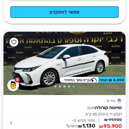
אפשר להתקדם
8
4,000 ₪ הנחה
ק״מ נמוך במיוחד
בת ים
טויוטה קורולה
SUN
2021
יד 2
65,000 ק״מ
99,900 ₪
החזר חודשי מ-
1,130
95,900
₪
לחודש
*
₪