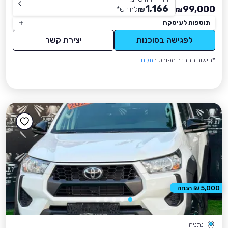
1,166
99,000
₪
לחודש
*
₪
תוספות לעיסקה
לפגישה בסוכנות
יצירת קשר
*חישוב ההחזר מפורט ב
תקנון
5,000 ₪ הנחה
נתניה