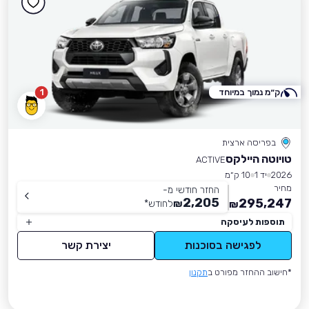
ק״מ נמוך במיוחד
1
בפריסה ארצית
טויוטה היילקס
ACTIVE
2026
יד 1
10 ק״מ
מחיר
החזר חודשי מ-
2,205
295,247
₪
לחודש
*
₪
תוספות לעיסקה
לפגישה בסוכנות
יצירת קשר
*חישוב ההחזר מפורט ב
תקנון