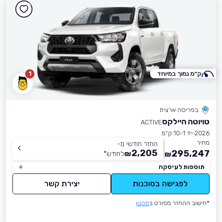
ק״מ נמוך במיוחד
1
בפריסה ארצית
טויוטה היילקס
ACTIVE
2026
יד 1
10 ק״מ
מחיר
החזר חודשי מ-
2,205
295,247
₪
לחודש
*
₪
תוספות לעיסקה
לפגישה בסוכנות
יצירת קשר
*חישוב ההחזר מפורט ב
תקנון