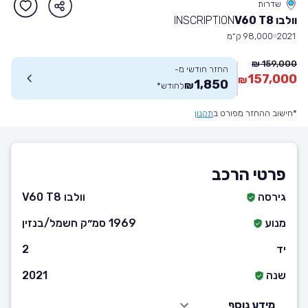
שדרות
וולבו V60 T8
INSCRIPTION
2021
98,000 ק״מ
159,000 ₪
החזר חודשי מ-
157,000
₪
1,850
₪
לחודש
*
*חישוב ההחזר מפורט ב
תקנון
פרטי הרכב
גירסה
וולבו V60 T8
מנוע
1969 סמ״ק חשמל/בנזין
יד
2
שנה
2021
מידע נוסף