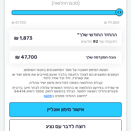
(סכום ההלוואה)
47,700 ₪
111,300 ₪
ההחזר החודשי שלך
*
1,873 ₪
לתקופה של
82
חודשים
47,700 ₪
גובה המקדמה שלך
הצעת המימון חושבה על סמך המחשבונים בתנאי השימוש.
הנתונים המוצגים הם לצורך הדגמה בלבד ואינם מחייבים את מימון ישיר או
את קארוויז, יחד וכל אחד לחוד.
קבלת ההלוואה כפופה למדיניות מימון ישיר ונהליה.
אי עמידה בפירעון ההלוואה או בהחזר האשראי עלולה לגרור חיוב בריבית
פיגורים והליכי הוצאה לפועל. הגילוי בהתאם לחוק. מספר רישיון 54414.
*חישוב ההחזר מפורט ב
תקנון
אישור מימון אונליין
רוצה לדבר עם נציג