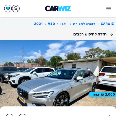
CARWIZ
›
רכבים למכירה
›
וולבו
›
V60
›
2021
חזרה לחיפוש רכבים
2,000 ₪ הנחה