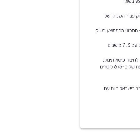
ק עבור השנתון שלו
רכב זה מותאם לתינוקות - הוא עומד בסטנדרט ISOFIX לחיבור כיסא תינוק,
קיימת אפשרות לנטרל את כריות האוויר, ותא המטען בנפח של כ-675 ליטרים
נפוצים ביותר בישראל היום עם