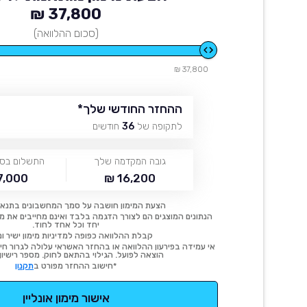
37,800 ₪
(סכום ההלוואה)
37,800 ₪
ההחזר החודשי שלך
*
לתקופה של
36
חודשים
גובה המקדמה שלך
התשלום בסו
,000 ₪
16,200 ₪
הצעת המימון חושבה על סמך המחשבונים בתנאי
הנתונים המוצגים הם לצורך הדגמה בלבד ואינם מחייבים את מימו
יחד וכל אחד לחוד.
קבלת ההלוואה כפופה למדיניות מימון ישיר ונ
אי עמידה בפירעון ההלוואה או בהחזר האשראי עלולה לגרור חיוב
הוצאה לפועל. הגילוי בהתאם לחוק. מספר רישיון 54414.
*חישוב ההחזר מפורט ב
תקנון
אישור מימון אונליין