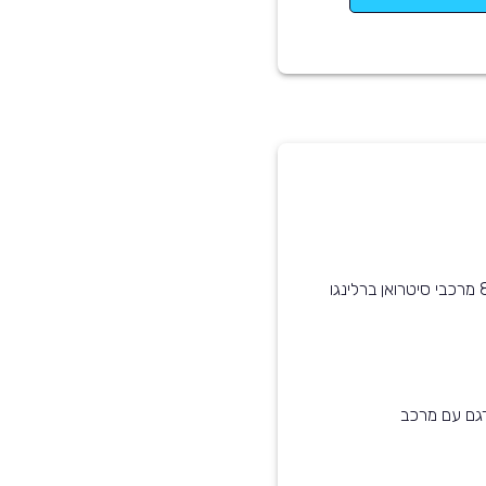
כדאי לשים לב שרכב זה בעל גיר אוטומטי בניגוד ל-81% מרכבי סיטרואן ברלינגו
דגם עם מרכב