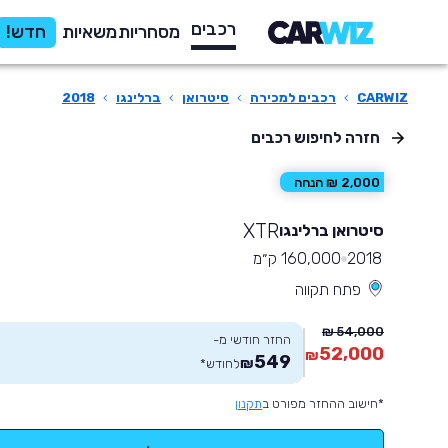
רכבים
מסחריות
משאיות
חדש!
CARWIZ
›
רכבים למכירה
›
סיטרואן
›
ברלינגו
›
2018
חזרה לחיפוש רכבים
2,000 ₪ הנחה
XTR
סיטרואן ברלינגו
2018
160,000 ק״מ
פתח תקווה
54,000 ₪
החזר חודשי מ-
52,000
₪
549
₪
לחודש
*
*חישוב ההחזר מפורט ב
תקנון