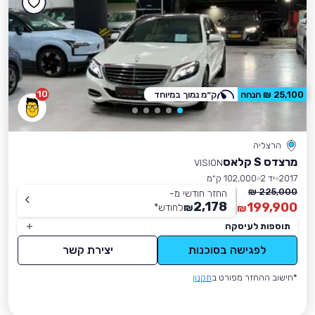
10
25,100 ₪ הנחה
ק״מ נמוך במיוחד
הרצליה
מרצדס S קלאס
VISION
2017
יד 2
102,000 ק״מ
225,000 ₪
החזר חודשי מ-
2,178
199,900
₪
לחודש
*
₪
תוספות לעיסקה
לפגישה בסוכנות
יצירת קשר
*חישוב ההחזר מפורט ב
תקנון