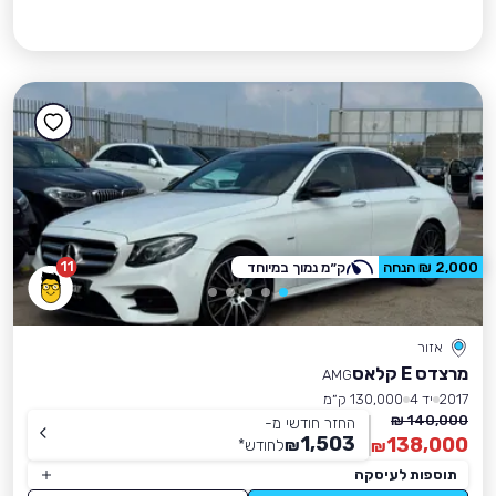
11
2,000 ₪ הנחה
ק״מ נמוך במיוחד
אזור
מרצדס E קלאס
AMG
2017
יד 4
130,000 ק״מ
140,000 ₪
החזר חודשי מ-
1,503
138,000
₪
לחודש
*
₪
תוספות לעיסקה