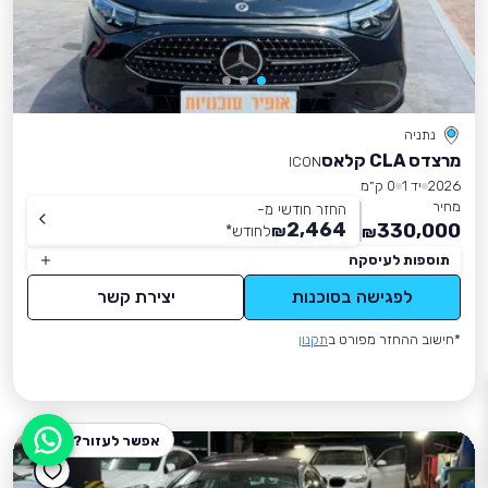
נתניה
מרצדס CLA קלאס
ICON
2026
יד 1
0 ק״מ
מחיר
החזר חודשי מ-
2,464
330,000
₪
לחודש
*
₪
תוספות לעיסקה
לפגישה בסוכנות
יצירת קשר
*חישוב ההחזר מפורט ב
תקנון
אפשר לעזור?