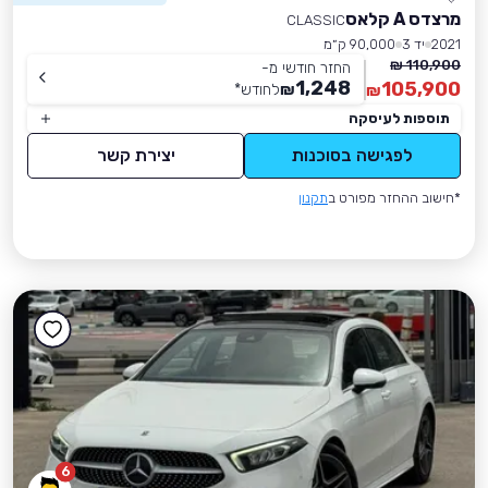
מרצדס A קלאס
CLASSIC
2021
יד 3
90,000 ק״מ
110,900 ₪
החזר חודשי מ-
1,248
105,900
₪
לחודש
*
₪
תוספות לעיסקה
לפגישה בסוכנות
יצירת קשר
*חישוב ההחזר מפורט ב
תקנון
6