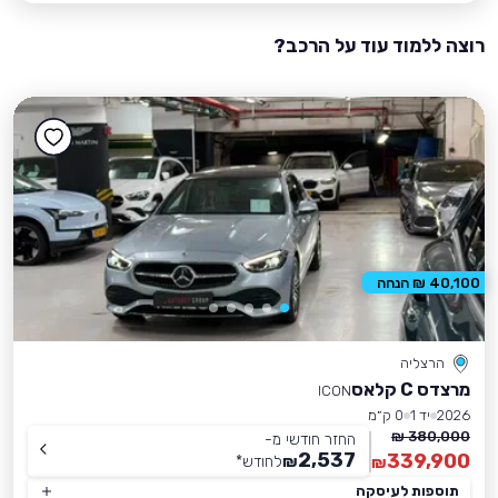
רוצה ללמוד עוד על הרכב?
40,100 ₪ הנחה
הרצליה
מרצדס C קלאס
ICON
2026
יד 1
0 ק״מ
380,000 ₪
החזר חודשי מ-
2,537
339,900
₪
לחודש
*
₪
תוספות לעיסקה