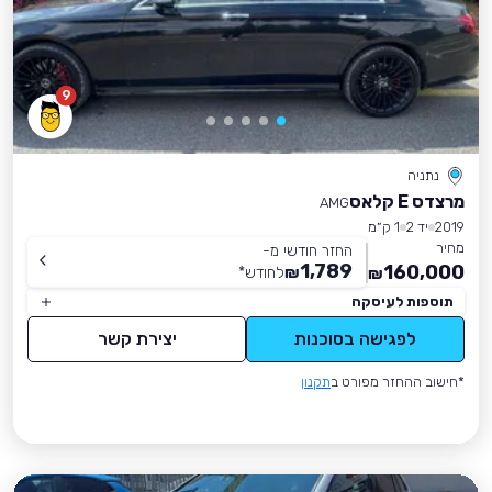
9
נתניה
מרצדס E קלאס
AMG
2019
יד 2
1 ק״מ
מחיר
החזר חודשי מ-
1,789
160,000
₪
לחודש
*
₪
תוספות לעיסקה
לפגישה בסוכנות
יצירת קשר
*חישוב ההחזר מפורט ב
תקנון