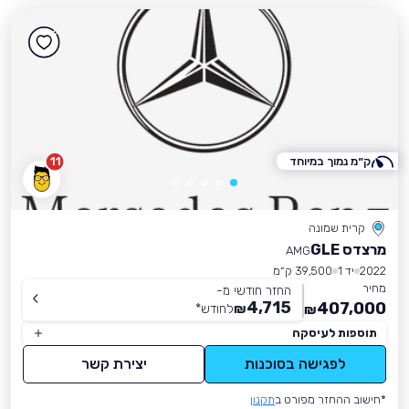
ק״מ נמוך במיוחד
11
קרית שמונה
מרצדס GLE
AMG
2022
יד 1
39,500 ק״מ
מחיר
החזר חודשי מ-
4,715
407,000
₪
לחודש
*
₪
תוספות לעיסקה
לפגישה בסוכנות
יצירת קשר
*חישוב ההחזר מפורט ב
תקנון