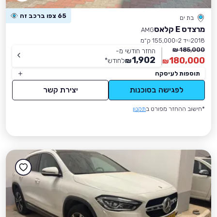
65 צפו ברכב זה
בת ים
מרצדס E קלאס
AMG
2018
יד 2
155,000 ק״מ
185,000 ₪
החזר חודשי מ-
1,902
180,000
₪
לחודש
*
₪
תוספות לעיסקה
לפגישה בסוכנות
יצירת קשר
*חישוב ההחזר מפורט ב
תקנון