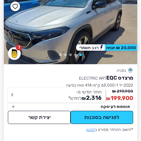
7
20,000 ₪ הנחה
רכב חשמלי
נתניה
מרצדס EQC
ELECTRIC ART
2022
יד 1
63,000 ק״מ
414 טווח נסיעה
219,900 ₪
החזר חודשי מ-
2,316
199,900
₪
לחודש
*
₪
תוספות לעיסקה
לפגישה בסוכנות
יצירת קשר
*חישוב ההחזר מפורט ב
תקנון