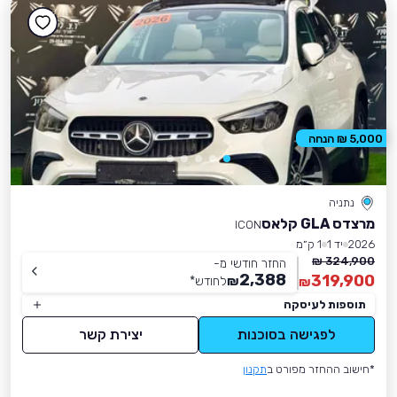
5,000 ₪ הנחה
נתניה
מרצדס GLA קלאס
ICON
2026
יד 1
1 ק״מ
324,900 ₪
החזר חודשי מ-
2,388
319,900
₪
לחודש
*
₪
תוספות לעיסקה
לפגישה בסוכנות
יצירת קשר
*חישוב ההחזר מפורט ב
תקנון