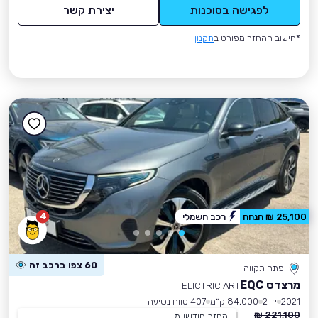
לפגישה בסוכנות
יצירת קשר
*חישוב ההחזר מפורט ב
תקנון
4
25,100 ₪ הנחה
רכב חשמלי
60 צפו ברכב זה
פתח תקווה
מרצדס EQC
ELICTRIC ART
2021
יד 2
84,000 ק״מ
407 טווח נסיעה
221,100 ₪
החזר חודשי מ-