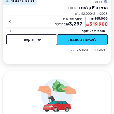
61 צפו ברכב זה
הרצליה
מרצדס E קלאס
EDITION FL
2023
יד 2
62,000 ק״מ
355,000 ₪
החזר חודשי מ-
3,297
319,900
₪
לחודש
*
₪
תוספות לעיסקה
לפגישה בסוכנות
יצירת קשר
*חישוב ההחזר מפורט ב
תקנון