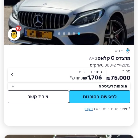
10
ירכא
מרצדס C קלאס
AMG
2015
יד 2
190,000 ק״מ
מחיר
החזר חודשי מ-
1,706
75,000
₪
לחודש
*
₪
תוספות לעיסקה
לפגישה בסוכנות
יצירת קשר
*חישוב ההחזר מפורט ב
תקנון