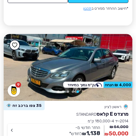
*חישוב ההחזר מפורט ב
תקנון
9
4,000 ₪ הנחה
ק״מ נמוך במיוחד
35 צפו ברכב זה
ראשון לציון
מרצדס E קלאס
STANDARD
2014
יד 4
180,000 ק״מ
54,000 ₪
החזר חודשי מ-
1,138
50,000
₪
לחודש
*
₪