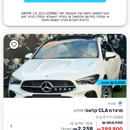
5,000 ₪ הנחה
נתניה
מרצדס CLA קלאס
SPORT
2026
יד 1
0 ק״מ
304,900 ₪
החזר חודשי מ-
2,238
299,900
₪
לחודש
*
₪