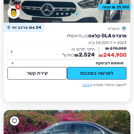
5
25,100 ₪ הנחה
24 צפו ברכב זה
הרצליה
מרצדס GLA קלאס
PREM PLUS
2023
יד 1
54,000 ק״מ
270,000 ₪
החזר חודשי מ-
2,524
244,900
₪
לחודש
*
₪
תוספות לעיסקה
לפגישה בסוכנות
יצירת קשר
*חישוב ההחזר מפורט ב
תקנון