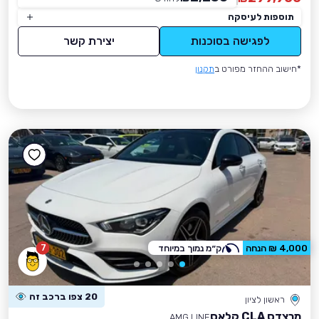
תוספות לעיסקה
לפגישה בסוכנות
יצירת קשר
*חישוב ההחזר מפורט ב
תקנון
7
4,000 ₪ הנחה
ק״מ נמוך במיוחד
20 צפו ברכב זה
ראשון לציון
מרצדס CLA קלאס
AMG LINE