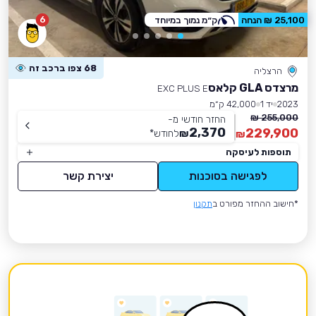
6
25,100 ₪ הנחה
ק״מ נמוך במיוחד
68 צפו ברכב זה
הרצליה
מרצדס GLA קלאס
EXC PLUS E
2023
יד 1
42,000 ק״מ
255,000 ₪
החזר חודשי מ-
2,370
229,900
₪
לחודש
*
₪
תוספות לעיסקה
לפגישה בסוכנות
יצירת קשר
*חישוב ההחזר מפורט ב
תקנון