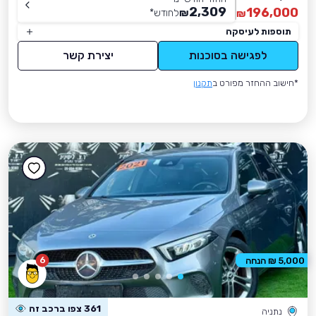
2,309
196,000
₪
לחודש
*
₪
תוספות לעיסקה
לפגישה בסוכנות
יצירת קשר
*חישוב ההחזר מפורט ב
תקנון
6
5,000 ₪ הנחה
361 צפו ברכב זה
נתניה