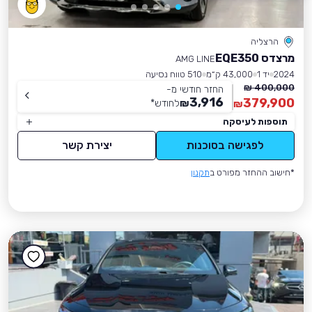
הרצליה
מרצדס EQE350
AMG LINE
2024
יד 1
43,000 ק״מ
510 טווח נסיעה
400,000 ₪
החזר חודשי מ-
3,916
379,900
₪
לחודש
*
₪
תוספות לעיסקה
לפגישה בסוכנות
יצירת קשר
*חישוב ההחזר מפורט ב
תקנון