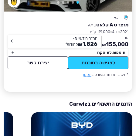
ירכא
מרצדס A קלאס
AMG
2021
יד 4
119,000 ק״מ
מחיר
החזר חודשי מ-
1,826
155,000
₪
לחודש
*
₪
תוספות לעיסקה
לפגישה בסוכנות
יצירת קשר
*חישוב ההחזר מפורט ב
תקנון
הדגמים החשמליים בCarwiz