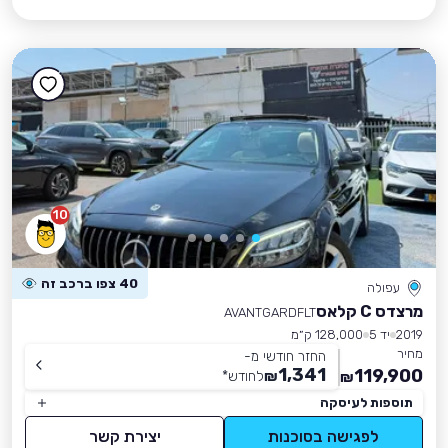
10
40 צפו ברכב זה
עפולה
מרצדס C קלאס
AVANTGARDFLT
2019
יד 5
128,000 ק״מ
מחיר
החזר חודשי מ-
1,341
119,900
₪
לחודש
*
₪
תוספות לעיסקה
לפגישה בסוכנות
יצירת קשר