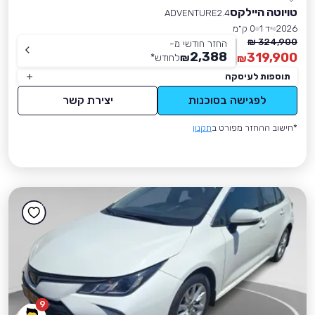
טויוטה היילקס
ADVENTURE2.4
2026
יד 1
0 ק״מ
324,900 ₪
החזר חודשי מ-
2,388
319,900
₪
לחודש
*
₪
תוספות לעיסקה
לפגישה בסוכנות
יצירת קשר
*חישוב ההחזר מפורט ב
תקנון
9