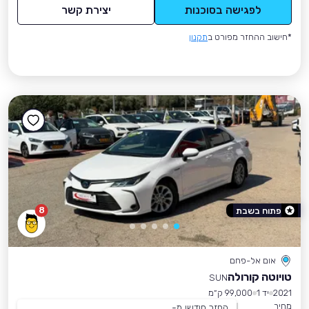
לפגישה בסוכנות
יצירת קשר
*חישוב ההחזר מפורט ב
תקנון
8
פתוח בשבת
אום אל-פחם
טויוטה קורולה
SUN
2021
יד 1
99,000 ק״מ
מחיר
החזר חודשי מ-