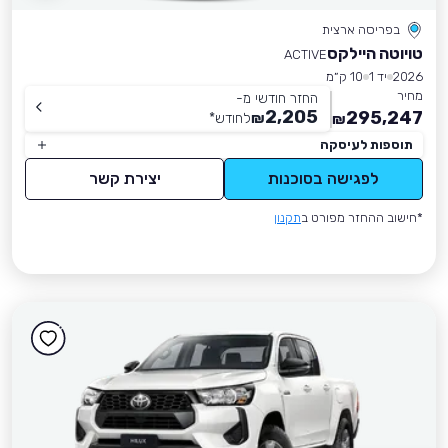
בפריסה ארצית
טויוטה היילקס
ACTIVE
2026
יד 1
10 ק״מ
מחיר
החזר חודשי מ-
2,205
295,247
₪
לחודש
*
₪
תוספות לעיסקה
לפגישה בסוכנות
יצירת קשר
*חישוב ההחזר מפורט ב
תקנון