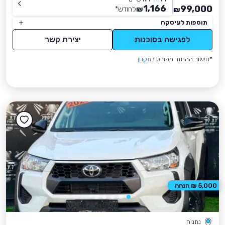
1,166
99,000
₪
לחודש
*
₪
תוספות לעיסקה
לפגישה בסוכנות
יצירת קשר
*חישוב ההחזר מפורט ב
תקנון
5,000 ₪ הנחה
נתניה