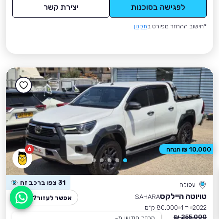
לפגישה בסוכנות
יצירת קשר
*חישוב ההחזר מפורט ב
תקנון
6
10,000 ₪ הנחה
31 צפו ברכב זה
עפולה
טויוטה היילקס
SAHARA
אפשר לעזור?
2022
יד 1
80,000 ק״מ
255,000 ₪
החזר חודשי מ-