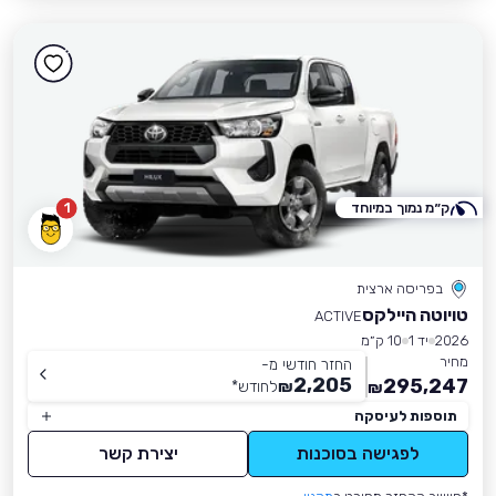
ק״מ נמוך במיוחד
1
בפריסה ארצית
טויוטה היילקס
ACTIVE
2026
יד 1
10 ק״מ
מחיר
החזר חודשי מ-
2,205
295,247
₪
לחודש
*
₪
תוספות לעיסקה
לפגישה בסוכנות
יצירת קשר