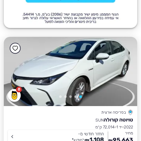
8
בפריסה ארצית
טויוטה קורולה
SUN
2022
יד 1
72,014 ק״מ
מחיר
החזר חודשי מ-
1,108
95,663
₪
לחודש
*
₪