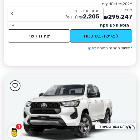
2026
יד 1
10 ק״מ
מחיר
החזר חודשי מ-
2,205
295,247
₪
לחודש
*
₪
תוספות לעיסקה
לפגישה בסוכנות
יצירת קשר
*חישוב ההחזר מפורט ב
תקנון
ק״מ נמוך במיוחד
1