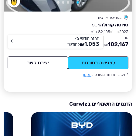
בפריסה ארצית
טויוטה קורולה
SUN
2023
יד 1
82,105 ק״מ
מחיר
החזר חודשי מ-
1,053
102,167
₪
לחודש
*
₪
לפגישה בסוכנות
יצירת קשר
*חישוב ההחזר מפורט ב
תקנון
הדגמים החשמליים בCarwiz