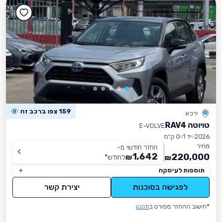
159 צפו ברכב זה
ירכא
טויוטה RAV4
E-VOLVE
2026
יד 1
0 ק״מ
מחיר
החזר חודשי מ-
1,642
220,000
₪
לחודש
*
₪
תוספות לעיסקה
לפגישה בסוכנות
יצירת קשר
*חישוב ההחזר מפורט ב
תקנון