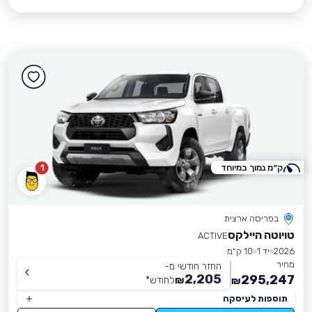
ק״מ נמוך במיוחד
1
בפריסה ארצית
טויוטה היילקס
ACTIVE
2026
יד 1
10 ק״מ
מחיר
החזר חודשי מ-
2,205
295,247
₪
לחודש
*
₪
תוספות לעיסקה