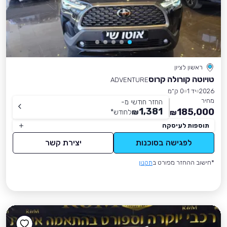
ראשון לציון
טויוטה קורולה קרוס
ADVENTURE
2026
יד 1
0 ק״מ
מחיר
החזר חודשי מ-
1,381
185,000
₪
לחודש
*
₪
תוספות לעיסקה
לפגישה בסוכנות
יצירת קשר
*חישוב ההחזר מפורט ב
תקנון