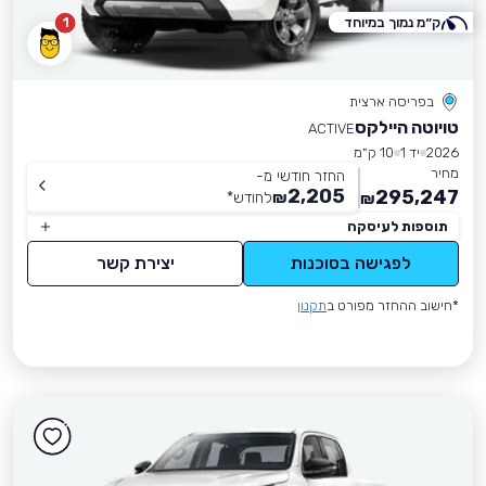
ק״מ נמוך במיוחד
1
בפריסה ארצית
טויוטה היילקס
ACTIVE
2026
יד 1
10 ק״מ
מחיר
החזר חודשי מ-
2,205
295,247
₪
לחודש
*
₪
תוספות לעיסקה
לפגישה בסוכנות
יצירת קשר
*חישוב ההחזר מפורט ב
תקנון