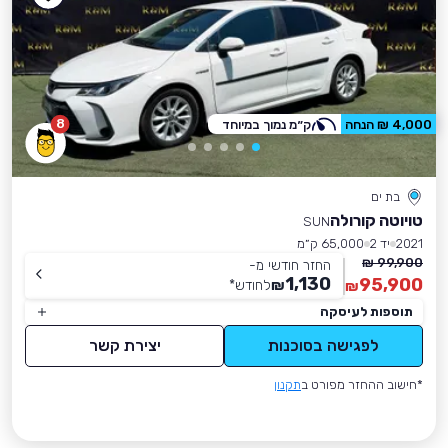
8
4,000 ₪ הנחה
ק״מ נמוך במיוחד
בת ים
טויוטה קורולה
SUN
2021
יד 2
65,000 ק״מ
99,900 ₪
החזר חודשי מ-
1,130
95,900
₪
לחודש
*
₪
תוספות לעיסקה
לפגישה בסוכנות
יצירת קשר
*חישוב ההחזר מפורט ב
תקנון