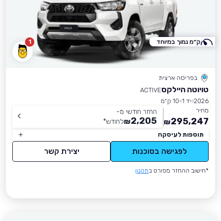
ק״מ נמוך במיוחד
1
בפריסה ארצית
טויוטה היילקס
ACTIVE
2026
יד 1
10 ק״מ
מחיר
החזר חודשי מ-
2,205
295,247
₪
לחודש
*
₪
תוספות לעיסקה
לפגישה בסוכנות
יצירת קשר
*חישוב ההחזר מפורט ב
תקנון