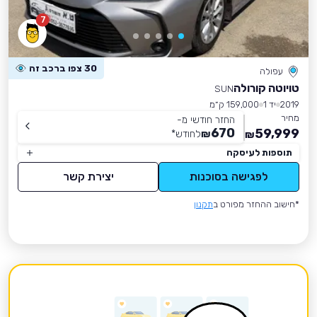
7
30 צפו ברכב זה
עפולה
טויוטה קורולה
SUN
2019
יד 1
159,000 ק״מ
מחיר
החזר חודשי מ-
670
59,999
₪
לחודש
*
₪
תוספות לעיסקה
לפגישה בסוכנות
יצירת קשר
*חישוב ההחזר מפורט ב
תקנון