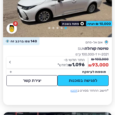
8
10,000 ₪ הנחה
פתוח בשבת
140 צפו ברכב זה
אום אל-פחם
טויוטה קורולה
SUN
2021
יד 1
100,000 ק״מ
103,000 ₪
החזר חודשי מ-
1,096
93,000
₪
לחודש
*
₪
תוספות לעיסקה
לפגישה בסוכנות
יצירת קשר
*חישוב ההחזר מפורט ב
תקנון