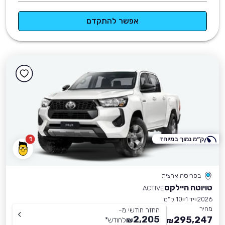
אפשר להתקדם
ק״מ נמוך במיוחד
1
בפריסה ארצית
טויוטה היילקס
ACTIVE
2026
יד 1
10 ק״מ
מחיר
החזר חודשי מ-
2,205
295,247
₪
לחודש
*
₪