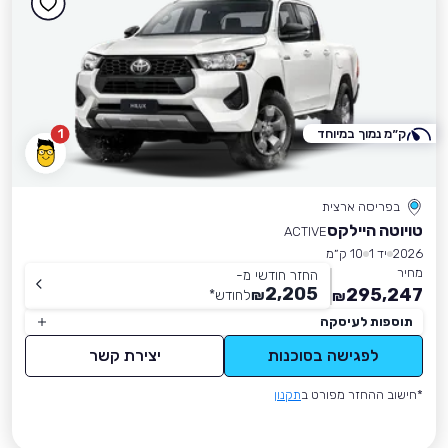
ק״מ נמוך במיוחד
1
בפריסה ארצית
טויוטה היילקס
ACTIVE
2026
יד 1
10 ק״מ
מחיר
החזר חודשי מ-
2,205
295,247
₪
לחודש
*
₪
תוספות לעיסקה
לפגישה בסוכנות
יצירת קשר
*חישוב ההחזר מפורט ב
תקנון