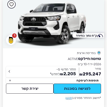
ק״מ נמוך במיוחד
1
בפריסה ארצית
טויוטה היילקס
ACTIVE
2026
יד 1
10 ק״מ
מחיר
החזר חודשי מ-
2,205
295,247
₪
לחודש
*
₪
תוספות לעיסקה
לפגישה בסוכנות
יצירת קשר
*חישוב ההחזר מפורט ב
תקנון