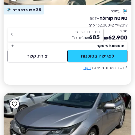
35 צפו ברכב זה
עפולה
טויוטה קורולה
50TH
2017
יד 2
132,000 ק״מ
מחיר
החזר חודשי מ-
685
62,900
₪
לחודש
*
₪
תוספות לעיסקה
לפגישה בסוכנות
יצירת קשר
*חישוב ההחזר מפורט ב
תקנון