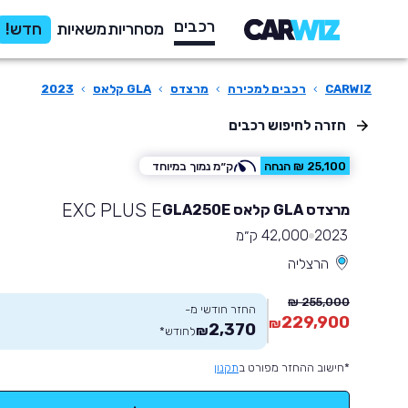
רכבים
מסחריות
משאיות
חדש!
CARWIZ
›
רכבים למכירה
›
מרצדס
›
GLA קלאס
›
2023
חזרה לחיפוש רכבים
25,100 ₪ הנחה
ק״מ נמוך במיוחד
EXC PLUS E
מרצדס GLA קלאס GLA250E
2023
42,000 ק״מ
הרצליה
255,000 ₪
החזר חודשי מ-
229,900
₪
2,370
₪
לחודש
*
*חישוב ההחזר מפורט ב
תקנון