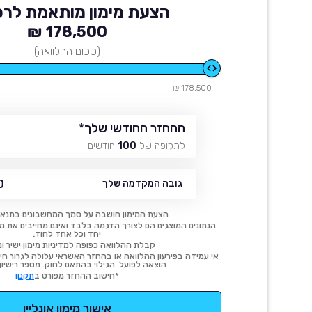
הצעת מימון מותאמת לרכ
178,500 ₪
(סכום ההלוואה)
178,500 ₪
ההחזר החודשי שלך
*
לתקופה של
100
חודשים
₪
גובה המקדמה שלך
הצעת המימון חושבה על סמך המחשבונים בתנאי
הנתונים המוצגים הם לצורך הדגמה בלבד ואינם מחייבים את מימו
יחד וכל אחד לחוד.
קבלת ההלוואה כפופה למדיניות מימון ישיר ונ
אי עמידה בפירעון ההלוואה או בהחזר האשראי עלולה לגרור חיוב
הוצאה לפועל. הגילוי בהתאם לחוק. מספר רישיון 54414.
*חישוב ההחזר מפורט ב
תקנון
אישור מימון אונליין