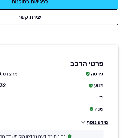
לפגישה בסוכנות
יצירת קשר
פרטי הרכב
גירסה
מרצדס GLA קלאס GLA250E
מנוע
1332 סמ״ק ח
יד
שנה
מידע נוסף
נתונים במודעה נבדקו מול משרד הת