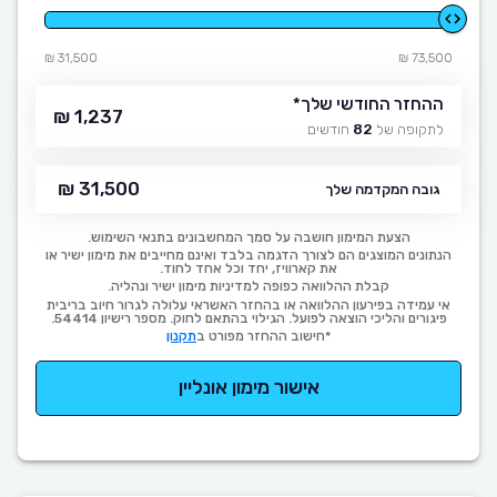
31,500 ₪
73,500 ₪
ההחזר החודשי שלך
*
1,237 ₪
לתקופה של
82
חודשים
31,500 ₪
גובה המקדמה שלך
הצעת המימון חושבה על סמך המחשבונים בתנאי השימוש.
הנתונים המוצגים הם לצורך הדגמה בלבד ואינם מחייבים את מימון ישיר או
את קארוויז, יחד וכל אחד לחוד.
קבלת ההלוואה כפופה למדיניות מימון ישיר ונהליה.
אי עמידה בפירעון ההלוואה או בהחזר האשראי עלולה לגרור חיוב בריבית
פיגורים והליכי הוצאה לפועל. הגילוי בהתאם לחוק. מספר רישיון 54414.
*חישוב ההחזר מפורט ב
תקנון
אישור מימון אונליין