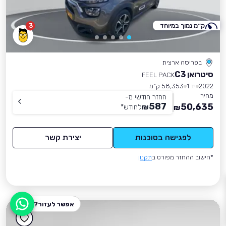
ק״מ נמוך במיוחד
3
בפריסה ארצית
סיטרואן C3
FEEL PACK
2022
יד 1
58,353 ק״מ
מחיר
החזר חודשי מ-
587
50,635
₪
לחודש
*
₪
לפגישה בסוכנות
יצירת קשר
*חישוב ההחזר מפורט ב
תקנון
אפשר לעזור?