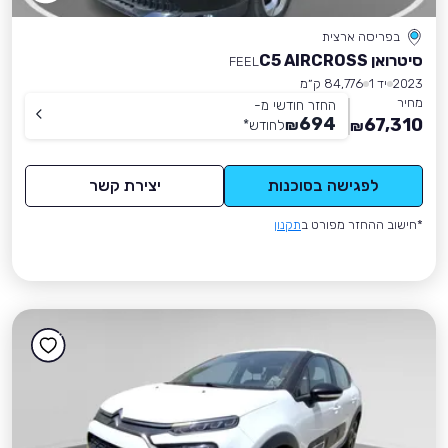
בפריסה ארצית
סיטרואן C5 AIRCROSS
FEEL
2023
יד 1
84,776 ק״מ
מחיר
החזר חודשי מ-
694
67,310
₪
לחודש
*
₪
לפגישה בסוכנות
יצירת קשר
*חישוב ההחזר מפורט ב
תקנון