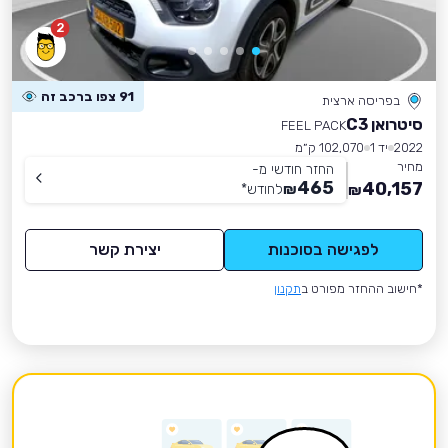
2
91 צפו ברכב זה
בפריסה ארצית
סיטרואן C3
FEEL PACK
2022
יד 1
102,070 ק״מ
מחיר
החזר חודשי מ-
465
40,157
₪
לחודש
*
₪
לפגישה בסוכנות
יצירת קשר
*חישוב ההחזר מפורט ב
תקנון