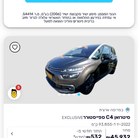
5
בפריסה ארצית
סיטרואן C4 ספייסטורר
EXCLUSIVE
2022
יד 1
93,855 ק״מ
מחיר
החזר חודשי מ-
532
45,932
₪
לחודש
*
₪