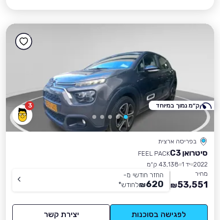
ק״מ נמוך במיוחד
3
בפריסה ארצית
סיטרואן C3
FEEL PACK
2022
יד 1
43,138 ק״מ
מחיר
החזר חודשי מ-
620
53,551
₪
לחודש
*
₪
לפגישה בסוכנות
יצירת קשר