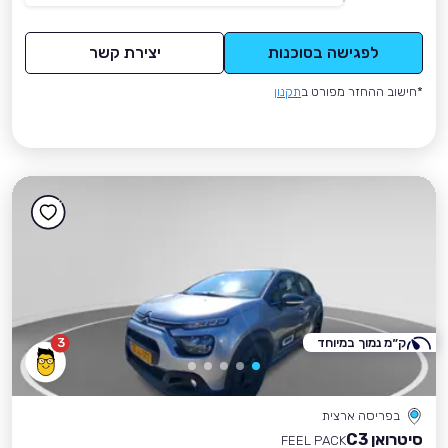
לפגישה בסוכנות
יצירת קשר
*חישוב ההחזר מפורט ב
תקנון
ק״מ נמוך במיוחד
3
בפריסה ארצית
סיטרואן C3
FEEL PACK