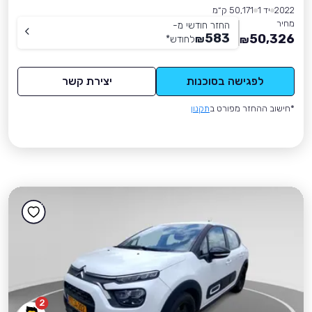
2022
יד 1
50,171 ק״מ
מחיר
החזר חודשי מ-
583
50,326
₪
לחודש
*
₪
לפגישה בסוכנות
יצירת קשר
*חישוב ההחזר מפורט ב
תקנון
2