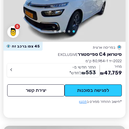
5
45 צפו ברכב זה
בפריסה ארצית
סיטרואן C4 ספייסטורר
EXCLUSIVE
2022
יד 1
80,984 ק״מ
מחיר
החזר חודשי מ-
553
47,759
₪
לחודש
*
₪
לפגישה בסוכנות
יצירת קשר
*חישוב ההחזר מפורט ב
תקנון