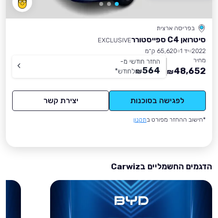
בפריסה ארצית
סיטרואן C4 ספייסטורר
EXCLUSIVE
2022
יד 1
65,620 ק״מ
מחיר
החזר חודשי מ-
564
48,652
₪
לחודש
*
₪
לפגישה בסוכנות
יצירת קשר
*חישוב ההחזר מפורט ב
תקנון
הדגמים החשמליים בCarwiz