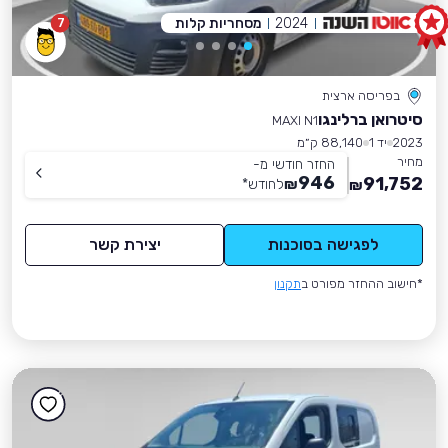
2024
מסחריות קלות
7
בפריסה ארצית
סיטרואן ברלינגו
MAXI N1
2023
יד 1
88,140 ק״מ
מחיר
החזר חודשי מ-
946
91,752
₪
לחודש
*
₪
לפגישה בסוכנות
יצירת קשר
*חישוב ההחזר מפורט ב
תקנון