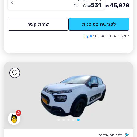
531
45,878
₪
לחודש
*
₪
לפגישה בסוכנות
יצירת קשר
*חישוב ההחזר מפורט ב
תקנון
2
בפריסה ארצית