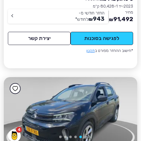
2023
יד 1
80,428 ק״מ
מחיר
החזר חודשי מ-
943
91,492
₪
לחודש
*
₪
לפגישה בסוכנות
יצירת קשר
*חישוב ההחזר מפורט ב
תקנון
4