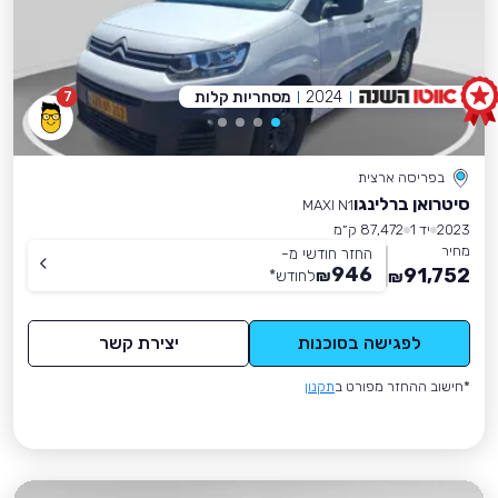
2024
מסחריות קלות
7
בפריסה ארצית
סיטרואן ברלינגו
MAXI N1
2023
יד 1
87,472 ק״מ
מחיר
החזר חודשי מ-
946
91,752
₪
לחודש
*
₪
לפגישה בסוכנות
יצירת קשר
*חישוב ההחזר מפורט ב
תקנון