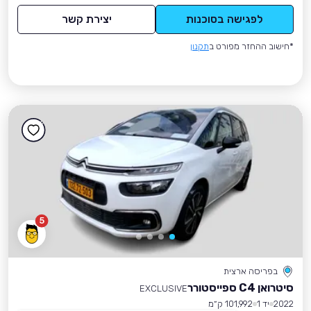
לפגישה בסוכנות
יצירת קשר
*חישוב ההחזר מפורט ב
תקנון
5
בפריסה ארצית
סיטרואן C4 ספייסטורר
EXCLUSIVE
2022
יד 1
101,992 ק״מ