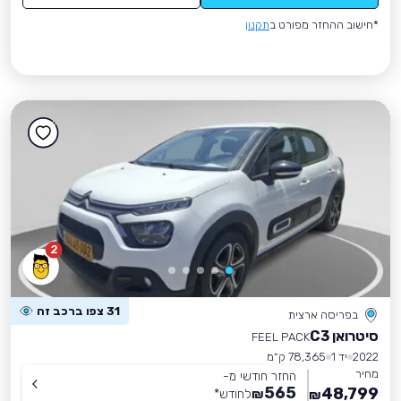
*חישוב ההחזר מפורט ב
תקנון
2
31 צפו ברכב זה
בפריסה ארצית
סיטרואן C3
FEEL PACK
2022
יד 1
78,365 ק״מ
מחיר
החזר חודשי מ-
565
48,799
₪
לחודש
*
₪