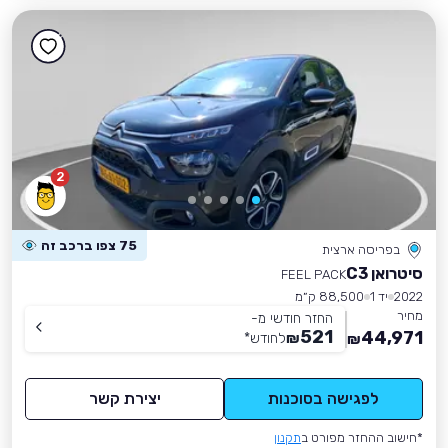
2
75 צפו ברכב זה
בפריסה ארצית
סיטרואן C3
FEEL PACK
2022
יד 1
88,500 ק״מ
מחיר
החזר חודשי מ-
521
44,971
₪
לחודש
*
₪
לפגישה בסוכנות
יצירת קשר
*חישוב ההחזר מפורט ב
תקנון