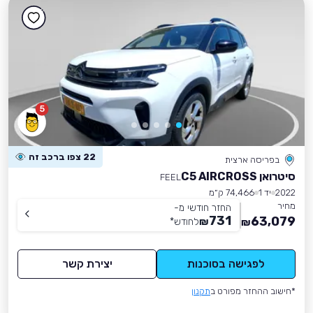
5
22 צפו ברכב זה
בפריסה ארצית
סיטרואן C5 AIRCROSS
FEEL
2022
יד 1
74,466 ק״מ
מחיר
החזר חודשי מ-
731
63,079
₪
לחודש
*
₪
לפגישה בסוכנות
יצירת קשר
*חישוב ההחזר מפורט ב
תקנון