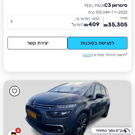
סיטרואן C3
FEEL PACK
2022
יד 1
105,049 ק״מ
מחיר
החזר חודשי מ-
409
35,305
₪
לחודש
*
₪
לפגישה בסוכנות
יצירת קשר
*חישוב ההחזר מפורט ב
תקנון
ק״מ נמוך במיוחד
6