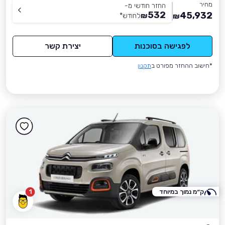
מחיר
החזר חודשי מ-
532
45,932
₪
לחודש
*
₪
לפגישה בסוכנות
יצירת קשר
*חישוב ההחזר מפורט ב
תקנון
ק״מ נמוך במיוחד
1