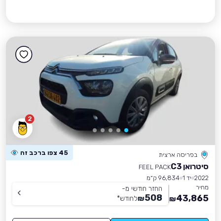
2
45 צפו ברכב זה
בפריסה ארצית
סיטרואן C3
FEEL PACK
2022
יד 1
96,834 ק״מ
מחיר
החזר חודשי מ-
508
43,865
₪
לחודש
*
₪