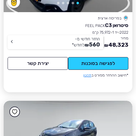
בפריסה ארצית
סיטרואן C3
FEEL PACK
2022
יד 1
75,972 ק״מ
מחיר
החזר חודשי מ-
560
48,323
₪
לחודש
*
₪
לפגישה בסוכנות
יצירת קשר
*חישוב ההחזר מפורט ב
תקנון