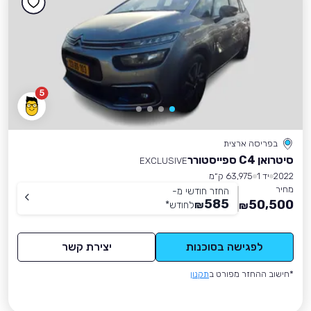
5
בפריסה ארצית
סיטרואן C4 ספייסטורר
EXCLUSIVE
2022
יד 1
63,975 ק״מ
מחיר
החזר חודשי מ-
585
50,500
₪
לחודש
*
₪
לפגישה בסוכנות
יצירת קשר
*חישוב ההחזר מפורט ב
תקנון