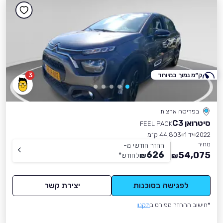
ק״מ נמוך במיוחד
3
בפריסה ארצית
סיטרואן C3
FEEL PACK
2022
יד 1
44,803 ק״מ
מחיר
החזר חודשי מ-
626
54,075
₪
לחודש
*
₪
לפגישה בסוכנות
יצירת קשר
*חישוב ההחזר מפורט ב
תקנון