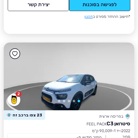
לפגישה בסוכנות
יצירת קשר
*חישוב ההחזר מפורט ב
תקנון
2
23 צפו ברכב זה
בפריסה ארצית
סיטרואן C3
FEEL PACK
2022
יד 1
90,009 ק״מ
מחיר
החזר חודשי מ-