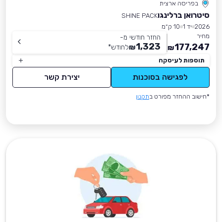
בפריסה ארצית
סיטרואן ברלינגו
SHINE PACK
2026
יד 1
10 ק״מ
מחיר
החזר חודשי מ-
1,323
177,247
₪
לחודש
*
₪
תוספות לעיסקה
לפגישה בסוכנות
יצירת קשר
*חישוב ההחזר מפורט ב
תקנון