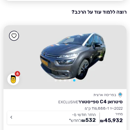
רוצה ללמוד עוד על הרכב?
6
בפריסה ארצית
סיטרואן C4 ספייסטורר
EXCLUSIVE
2022
יד 1
116,888 ק״מ
מחיר
החזר חודשי מ-
532
45,932
₪
לחודש
*
₪