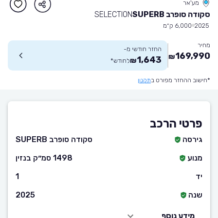
מע'אר
סקודה סופרב SUPERB
SELECTION
2025
6,000 ק״מ
מחיר
החזר חודשי מ-
169,990
₪
1,643
₪
לחודש
*
*חישוב ההחזר מפורט ב
תקנון
פרטי הרכב
גירסה
סקודה סופרב SUPERB
מנוע
1498 סמ״ק בנזין
יד
1
שנה
2025
מידע נוסף