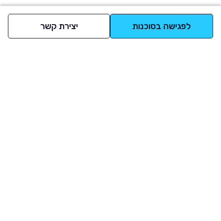
לפגישה בסוכנות
יצירת קשר
למעלה
רכבים
מי אנחנו
סננים מומלצים
מסחריות
מגזין
תקנון
משאיות
אינדקס סוכנויות
נגישות
בדיקת מימון
שאלות ותשובות
מדיניות פרטיות
טרייד אין
אבטחת מידע
מחקר