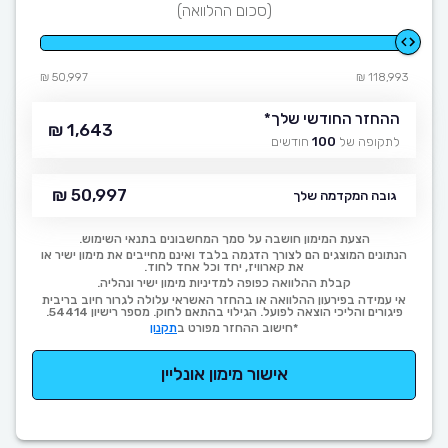
(סכום ההלוואה)
50,997 ₪
118,993 ₪
ההחזר החודשי שלך
*
1,643 ₪
לתקופה של
100
חודשים
50,997 ₪
גובה המקדמה שלך
הצעת המימון חושבה על סמך המחשבונים בתנאי השימוש.
הנתונים המוצגים הם לצורך הדגמה בלבד ואינם מחייבים את מימון ישיר או
את קארוויז, יחד וכל אחד לחוד.
קבלת ההלוואה כפופה למדיניות מימון ישיר ונהליה.
אי עמידה בפירעון ההלוואה או בהחזר האשראי עלולה לגרור חיוב בריבית
פיגורים והליכי הוצאה לפועל. הגילוי בהתאם לחוק. מספר רישיון 54414.
*חישוב ההחזר מפורט ב
תקנון
אישור מימון אונליין