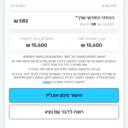
15,600 ₪
36,400 ₪
ההחזר החודשי שלך
*
582 ₪
לתקופה של
58
חודשים
גובה המקדמה שלך
התשלום בסוף התקופה
15,600 ₪
15,600 ₪
הצעת המימון חושבה על סמך המחשבונים בתנאי השימוש.
הנתונים המוצגים הם לצורך הדגמה בלבד ואינם מחייבים את מימון ישיר או
את קארוויז, יחד וכל אחד לחוד.
קבלת ההלוואה כפופה למדיניות מימון ישיר ונהליה.
אי עמידה בפירעון ההלוואה או בהחזר האשראי עלולה לגרור חיוב בריבית
פיגורים והליכי הוצאה לפועל. הגילוי בהתאם לחוק. מספר רישיון 54414.
*חישוב ההחזר מפורט ב
תקנון
אישור מימון אונליין
רוצה לדבר עם נציג