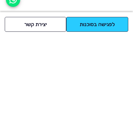
לפגישה בסוכנות
יצירת קשר
למעלה
רכבים
מי אנחנו
סננים מומלצים
מסחריות
מגזין
תקנון
משאיות
אינדקס סוכנויות
נגישות
בדיקת מימון
שאלות ותשובות
מדיניות פרטיות
טרייד אין
אבטחת מידע