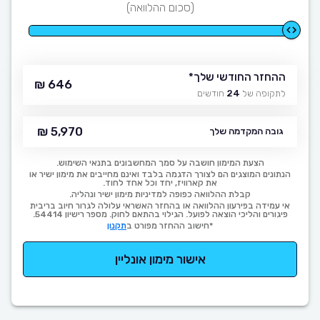
(סכום ההלוואה)
ההחזר החודשי שלך
*
646 ₪
לתקופה של
24
חודשים
5,970 ₪
גובה המקדמה שלך
הצעת המימון חושבה על סמך המחשבונים בתנאי השימוש.
הנתונים המוצגים הם לצורך הדגמה בלבד ואינם מחייבים את מימון ישיר או
את קארוויז, יחד וכל אחד לחוד.
קבלת ההלוואה כפופה למדיניות מימון ישיר ונהליה.
אי עמידה בפירעון ההלוואה או בהחזר האשראי עלולה לגרור חיוב בריבית
פיגורים והליכי הוצאה לפועל. הגילוי בהתאם לחוק. מספר רישיון 54414.
*חישוב ההחזר מפורט ב
תקנון
אישור מימון אונליין