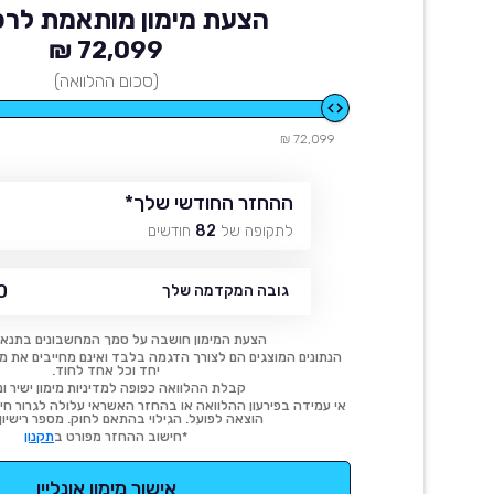
הצעת מימון מותאמת לרכ
72,099 ₪
(סכום ההלוואה)
72,099 ₪
ההחזר החודשי שלך
*
לתקופה של
82
חודשים
₪
גובה המקדמה שלך
הצעת המימון חושבה על סמך המחשבונים בתנאי
הנתונים המוצגים הם לצורך הדגמה בלבד ואינם מחייבים את מימו
יחד וכל אחד לחוד.
קבלת ההלוואה כפופה למדיניות מימון ישיר ונ
אי עמידה בפירעון ההלוואה או בהחזר האשראי עלולה לגרור חיוב
הוצאה לפועל. הגילוי בהתאם לחוק. מספר רישיון 54414.
*חישוב ההחזר מפורט ב
תקנון
אישור מימון אונליין