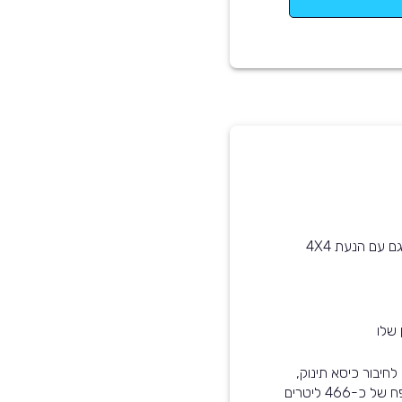
 שלו
רכב זה מותאם לתינוקות - הוא עומד בסטנדרט ISOFIX לחיבור כיסא תינוק,
קיימת אפשרות לנטרל את כריות האוויר, ותא המטען בנפח של כ-466 ליטרים