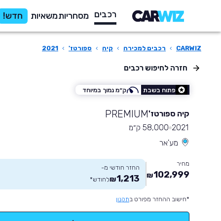
רכבים
מסחריות
משאיות
חדש!
CARWIZ
›
רכבים למכירה
›
קיה
›
ספורטז'
›
2021
חזרה לחיפוש רכבים
פתוח בשבת
ק״מ נמוך במיוחד
PREMIUM
קיה ספורטז'
2021
58,000 ק״מ
מע'אר
מחיר
החזר חודשי מ-
102,999
₪
1,213
₪
לחודש
*
*חישוב ההחזר מפורט ב
תקנון