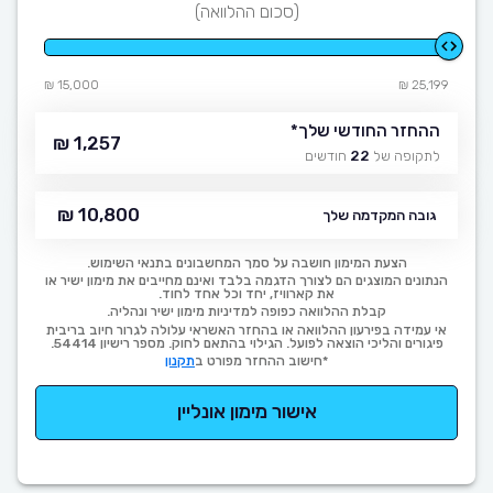
(סכום ההלוואה)
15,000 ₪
25,199 ₪
ההחזר החודשי שלך
*
1,257 ₪
לתקופה של
22
חודשים
10,800 ₪
גובה המקדמה שלך
הצעת המימון חושבה על סמך המחשבונים בתנאי השימוש.
הנתונים המוצגים הם לצורך הדגמה בלבד ואינם מחייבים את מימון ישיר או
את קארוויז, יחד וכל אחד לחוד.
קבלת ההלוואה כפופה למדיניות מימון ישיר ונהליה.
אי עמידה בפירעון ההלוואה או בהחזר האשראי עלולה לגרור חיוב בריבית
פיגורים והליכי הוצאה לפועל. הגילוי בהתאם לחוק. מספר רישיון 54414.
*חישוב ההחזר מפורט ב
תקנון
אישור מימון אונליין