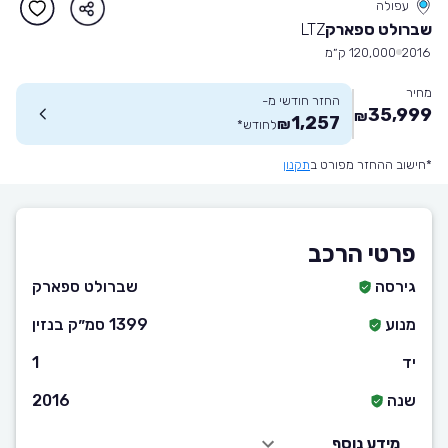
עפולה
שברולט ספארק
LTZ
2016
120,000 ק״מ
מחיר
החזר חודשי מ-
35,999
₪
1,257
₪
לחודש
*
*חישוב ההחזר מפורט ב
תקנון
פרטי הרכב
גירסה
שברולט ספארק
מנוע
1399 סמ״ק בנזין
יד
1
שנה
2016
מידע נוסף