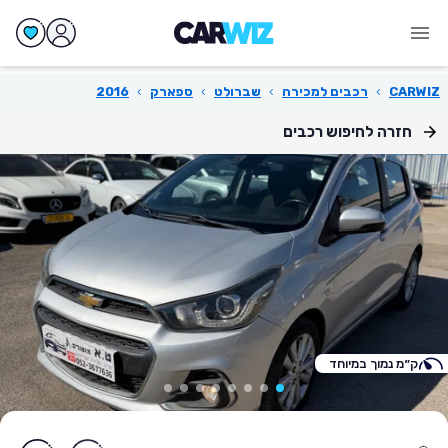
CARWIZ
›
רכבים למכירה
›
שברולט
›
ספארק
›
2016
חזרה לחיפוש רכבים
ק״מ נמוך במיוחד