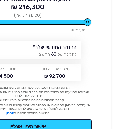
216,300 ₪
(סכום ההלוואה)
216,300 ₪
ההחזר החודשי שלך
*
לתקופה של
60
חודשים
גובה המקדמה שלך
התשלום בסו
4,500 ₪
92,700 ₪
הצעת המימון חושבה על סמך המחשבונים בתנאי
הנתונים המוצגים הם לצורך הדגמה בלבד ואינם מחייבים את מימו
יחד וכל אחד לחוד.
קבלת ההלוואה כפופה למדיניות מימון ישיר ונ
אי עמידה בפירעון ההלוואה או בהחזר האשראי עלולה לגרור חיוב
הוצאה לפועל. הגילוי בהתאם לחוק. מספר רישיון 54414.
*חישוב ההחזר מפורט ב
תקנון
אישור מימון אונליין