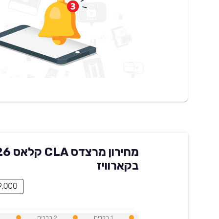
מחירון מר
בקארוויז
309,000 ₪ - מ
1
רכבים
2
רכבים
9