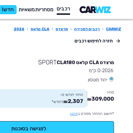
רכבים
מסחריות
משאיות
חדש!
CARWIZ
›
רכבים למכירה
›
מרצדס
›
CLA קלאס
›
2026
חזרה לחיפוש רכבים
SPORT
מרצדס CLA קלאס CLA180
2026
0 ק״מ
יהוד מונוסון
מחיר
החזר חודשי מ-
309,000
₪
2,307
₪
לחודש
*
*חישוב ההחזר מפורט ב
תקנון
לפגישה בסוכנות