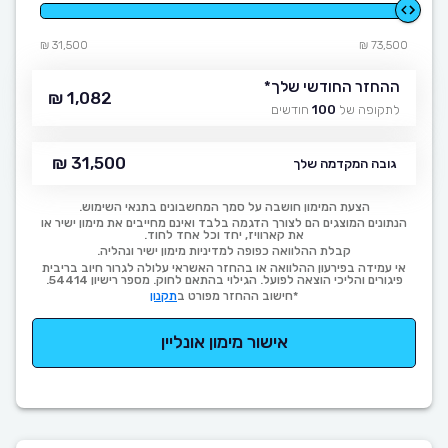
31,500 ₪
73,500 ₪
ההחזר החודשי שלך
*
1,082 ₪
לתקופה של
100
חודשים
31,500 ₪
גובה המקדמה שלך
הצעת המימון חושבה על סמך המחשבונים בתנאי השימוש.
הנתונים המוצגים הם לצורך הדגמה בלבד ואינם מחייבים את מימון ישיר או
את קארוויז, יחד וכל אחד לחוד.
קבלת ההלוואה כפופה למדיניות מימון ישיר ונהליה.
אי עמידה בפירעון ההלוואה או בהחזר האשראי עלולה לגרור חיוב בריבית
פיגורים והליכי הוצאה לפועל. הגילוי בהתאם לחוק. מספר רישיון 54414.
*חישוב ההחזר מפורט ב
תקנון
אישור מימון אונליין