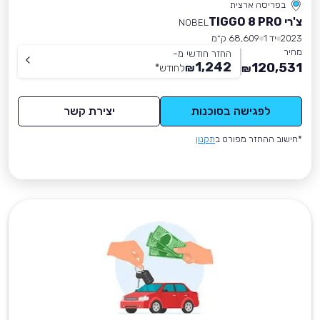
בפריסה ארצית
צ'רי TIGGO 8 PRO
NOBEL
2023
יד 1
68,609 ק״מ
מחיר
החזר חודשי מ-
1,242
120,531
₪
לחודש
*
₪
לפגישה בסוכנות
יצירת קשר
*חישוב ההחזר מפורט ב
תקנון