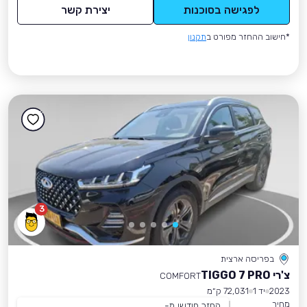
לפגישה בסוכנות
יצירת קשר
*חישוב ההחזר מפורט ב
תקנון
3
בפריסה ארצית
צ'רי TIGGO 7 PRO
COMFORT
2023
יד 1
72,031 ק״מ
מחיר
החזר חודשי מ-