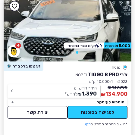
4
5,000 ₪ הנחה
ק״מ נמוך במיוחד
51 צפו ברכב זה
נתניה
צ'רי TIGGO 8 PRO
NOBEL
2023
יד 1
40,000 ק״מ
139,900 ₪
החזר חודשי מ-
1,390
134,900
₪
לחודש
*
₪
תוספות לעיסקה
לפגישה בסוכנות
יצירת קשר
*חישוב ההחזר מפורט ב
תקנון