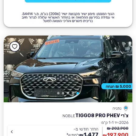
5,000 ₪ הנחה
נתניה
צ'רי TIGGO8 PRO PHEV
NOBLE
2026
יד 1
1 ק״מ
202,900 ₪
החזר חודשי מ-
1,477
197,900
₪
לחודש
*
₪