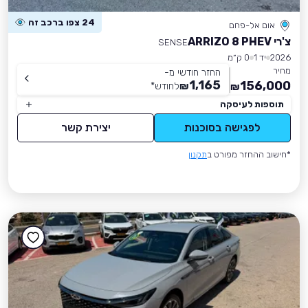
24 צפו ברכב זה
אום אל-פחם
צ'רי ARRIZO 8 PHEV
SENSE
2026
יד 1
0 ק״מ
מחיר
החזר חודשי מ-
1,165
156,000
₪
לחודש
*
₪
תוספות לעיסקה
לפגישה בסוכנות
יצירת קשר
*חישוב ההחזר מפורט ב
תקנון