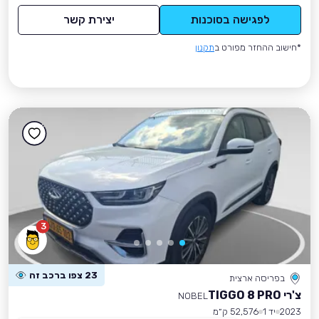
לפגישה בסוכנות
יצירת קשר
*חישוב ההחזר מפורט ב
תקנון
3
23 צפו ברכב זה
בפריסה ארצית
צ'רי TIGGO 8 PRO
NOBEL
2023
יד 1
52,576 ק״מ