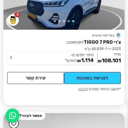
3
בפריסה ארצית
צ'רי TIGGO 7 PRO
COMFORT
2023
יד 1
65,839 ק״מ
מחיר
החזר חודשי מ-
1,114
108,101
₪
לחודש
*
₪
לפגישה בסוכנות
יצירת קשר
*חישוב ההחזר מפורט ב
תקנון
אפשר לעזור?