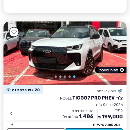
פתוח בשבת
20 צפו ברכב זה
אום אל-פחם
צ'רי TIGGO7 PRO PHEV
NOBLE
2026
יד 1
0 ק״מ
מחיר
החזר חודשי מ-
1,486
199,000
₪
לחודש
*
₪
תוספות לעיסקה