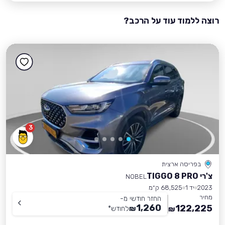
רוצה ללמוד עוד על הרכב?
3
בפריסה ארצית
צ'רי TIGGO 8 PRO
NOBEL
2023
יד 1
68,525 ק״מ
מחיר
החזר חודשי מ-
1,260
122,225
₪
לחודש
*
₪