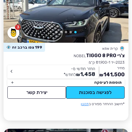
3
199 צפו ברכב זה
קרית אתא
צ'רי TIGGO 8 PRO
NOBEL
2023
יד 1
81,900 ק״מ
מחיר
החזר חודשי מ-
1,458
141,500
₪
לחודש
*
₪
תוספות לעיסקה
לפגישה בסוכנות
יצירת קשר
*חישוב ההחזר מפורט ב
תקנון