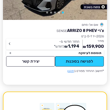
פתוח בשבת
אום אל-פחם
צ'רי ARRIZO 8 PHEV
SENSE
2026
יד 1
0 ק״מ
מחיר
החזר חודשי מ-
1,194
159,900
₪
לחודש
*
₪
תוספות לעיסקה
לפגישה בסוכנות
יצירת קשר
*חישוב ההחזר מפורט ב
תקנון