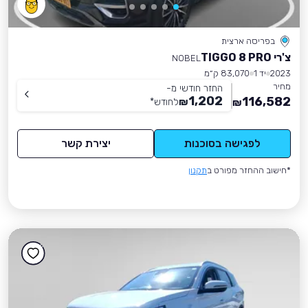
בפריסה ארצית
צ'רי TIGGO 8 PRO
NOBEL
2023
יד 1
83,070 ק״מ
מחיר
החזר חודשי מ-
1,202
116,582
₪
לחודש
*
₪
לפגישה בסוכנות
יצירת קשר
*חישוב ההחזר מפורט ב
תקנון