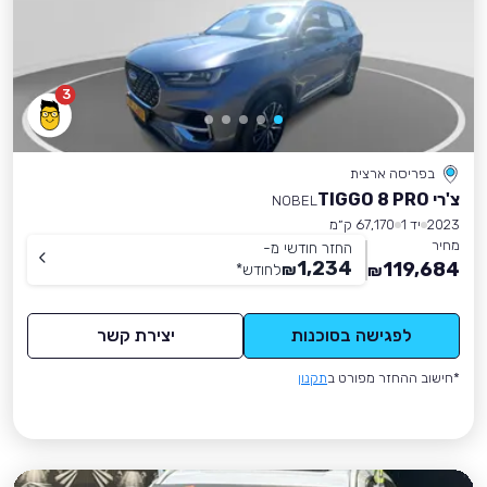
3
בפריסה ארצית
צ'רי TIGGO 8 PRO
NOBEL
2023
יד 1
67,170 ק״מ
מחיר
החזר חודשי מ-
1,234
119,684
₪
לחודש
*
₪
לפגישה בסוכנות
יצירת קשר
*חישוב ההחזר מפורט ב
תקנון