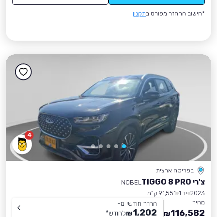
*חישוב ההחזר מפורט ב
תקנון
4
בפריסה ארצית
צ'רי TIGGO 8 PRO
NOBEL
2023
יד 1
91,551 ק״מ
מחיר
החזר חודשי מ-
1,202
116,582
₪
לחודש
*
₪