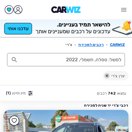
CARWIZ
›
רכבים למכירה
›
צ'רי
יצרן: צ'רי
מיון וסינון
(1)
נמצאו
רכבים
742
רכבי צ'רי יד שניה למכירה