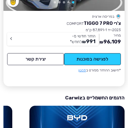
בפריסה ארצית
צ'רי TIGGO 7 PRO
COMFORT
2023
יד 1
87,891 ק״מ
מחיר
החזר חודשי מ-
991
96,109
₪
לחודש
*
₪
לפגישה בסוכנות
יצירת קשר
*חישוב ההחזר מפורט ב
תקנון
הדגמים החשמליים בCarwiz