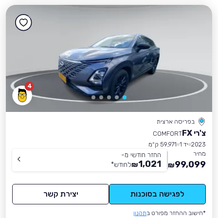
4
בפריסה ארצית
צ'רי FX
COMFORT
2023
יד 1
59,971 ק״מ
מחיר
החזר חודשי מ-
1,021
99,099
₪
לחודש
*
₪
לפגישה בסוכנות
יצירת קשר
*חישוב ההחזר מפורט ב
תקנון