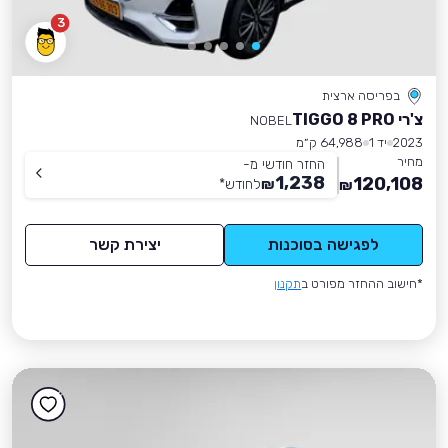
3
בפריסה ארצית
צ'רי TIGGO 8 PRO
NOBEL
2023
יד 1
64,988 ק״מ
מחיר
החזר חודשי מ-
1,238
120,108
₪
לחודש
*
₪
לפגישה בסוכנות
יצירת קשר
*חישוב ההחזר מפורט ב
תקנון