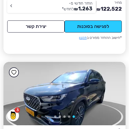
מחיר
החזר חודשי מ-
1,263
122,522
₪
לחודש
*
₪
לפגישה בסוכנות
יצירת קשר
*חישוב ההחזר מפורט ב
תקנון
3