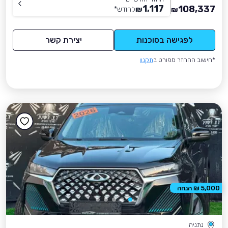
1,117
108,337
₪
לחודש
*
₪
לפגישה בסוכנות
יצירת קשר
*חישוב ההחזר מפורט ב
תקנון
5,000 ₪ הנחה
נתניה