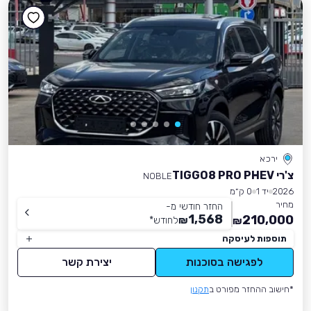
ירכא
צ'רי TIGGO8 PRO PHEV
NOBLE
2026
יד 1
0 ק״מ
מחיר
החזר חודשי מ-
1,568
210,000
₪
לחודש
*
₪
תוספות לעיסקה
לפגישה בסוכנות
יצירת קשר
*חישוב ההחזר מפורט ב
תקנון