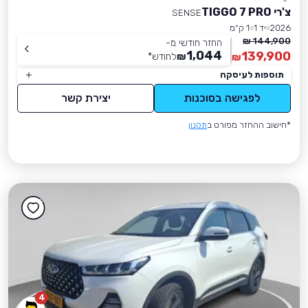
צ'רי TIGGO 7 PRO
SENSE
2026
יד 1
1 ק״מ
144,900 ₪
החזר חודשי מ-
1,044
139,900
₪
לחודש
*
₪
תוספות לעיסקה
לפגישה בסוכנות
יצירת קשר
*חישוב ההחזר מפורט ב
תקנון
4