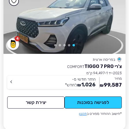
4
בפריסה ארצית
צ'רי TIGGO 7 PRO
COMFORT
2023
יד 1
94,497 ק״מ
מחיר
החזר חודשי מ-
1,026
99,587
₪
לחודש
*
₪
לפגישה בסוכנות
יצירת קשר
*חישוב ההחזר מפורט ב
תקנון