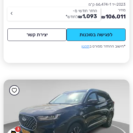
2023
יד 1
66,474 ק״מ
מחיר
החזר חודשי מ-
1,093
106,011
₪
לחודש
*
₪
לפגישה בסוכנות
יצירת קשר
*חישוב ההחזר מפורט ב
תקנון
3