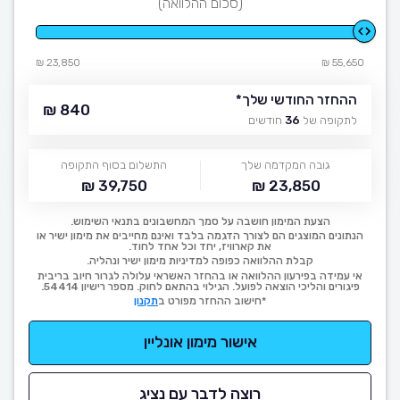
(סכום ההלוואה)
23,850 ₪
55,650 ₪
ההחזר החודשי שלך
*
840 ₪
לתקופה של
36
חודשים
גובה המקדמה שלך
התשלום בסוף התקופה
39,750 ₪
23,850 ₪
הצעת המימון חושבה על סמך המחשבונים בתנאי השימוש.
הנתונים המוצגים הם לצורך הדגמה בלבד ואינם מחייבים את מימון ישיר או
את קארוויז, יחד וכל אחד לחוד.
קבלת ההלוואה כפופה למדיניות מימון ישיר ונהליה.
אי עמידה בפירעון ההלוואה או בהחזר האשראי עלולה לגרור חיוב בריבית
פיגורים והליכי הוצאה לפועל. הגילוי בהתאם לחוק. מספר רישיון 54414.
*חישוב ההחזר מפורט ב
תקנון
אישור מימון אונליין
רוצה לדבר עם נציג