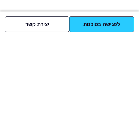
לפגישה בסוכנות
יצירת קשר
למעלה
רכבים
מי אנחנו
סננים מומלצים
מסחריות
מגזין
תקנון
משאיות
אינדקס סוכנויות
נגישות
בדיקת מימון
שאלות ותשובות
מדיניות פרטיות
טרייד אין
אבטחת מידע