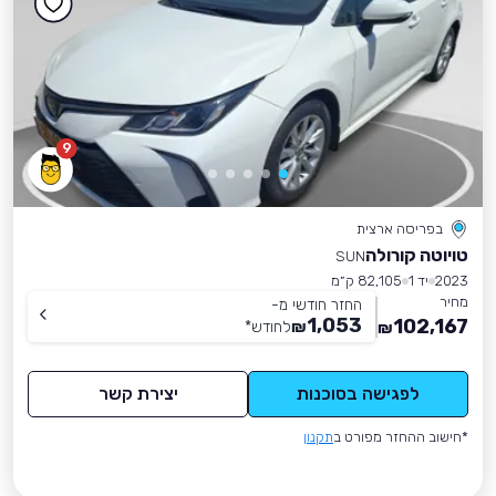
9
בפריסה ארצית
טויוטה קורולה
SUN
2023
יד 1
82,105 ק״מ
מחיר
החזר חודשי מ-
1,053
102,167
₪
לחודש
*
₪
לפגישה בסוכנות
יצירת קשר
*חישוב ההחזר מפורט ב
תקנון