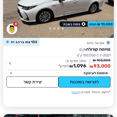
8
10,000 ₪ הנחה
פתוח בשבת
132 צפו ברכב זה
אום אל-פחם
טויוטה קורולה
SUN
2021
יד 1
100,000 ק״מ
103,000 ₪
החזר חודשי מ-
1,096
93,000
₪
לחודש
*
₪
תוספות לעיסקה
לפגישה בסוכנות
יצירת קשר
*חישוב ההחזר מפורט ב
תקנון