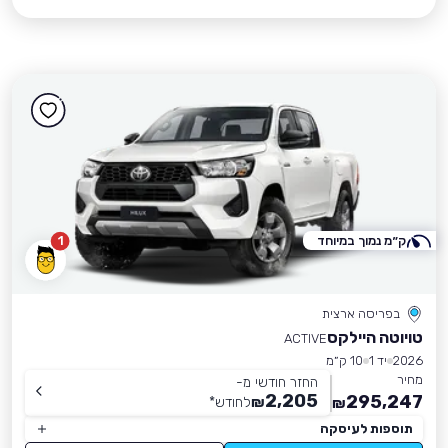
ק״מ נמוך במיוחד
1
בפריסה ארצית
טויוטה היילקס
ACTIVE
2026
יד 1
10 ק״מ
מחיר
החזר חודשי מ-
2,205
295,247
₪
לחודש
*
₪
תוספות לעיסקה