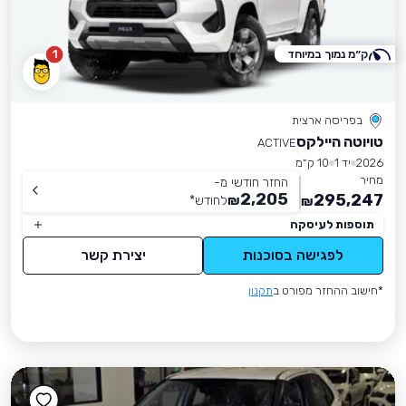
ק״מ נמוך במיוחד
1
בפריסה ארצית
טויוטה היילקס
ACTIVE
2026
יד 1
10 ק״מ
מחיר
החזר חודשי מ-
2,205
295,247
₪
לחודש
*
₪
תוספות לעיסקה
לפגישה בסוכנות
יצירת קשר
*חישוב ההחזר מפורט ב
תקנון