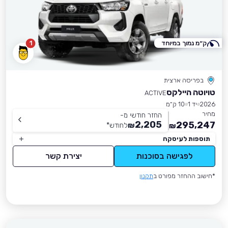
ק״מ נמוך במיוחד
1
בפריסה ארצית
טויוטה היילקס
ACTIVE
2026
יד 1
10 ק״מ
מחיר
החזר חודשי מ-
2,205
295,247
₪
לחודש
*
₪
תוספות לעיסקה
לפגישה בסוכנות
יצירת קשר
*חישוב ההחזר מפורט ב
תקנון