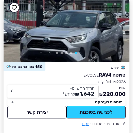
150 צפו ברכב זה
ירכא
טויוטה RAV4
E-VOLVE
2026
יד 1
0 ק״מ
מחיר
החזר חודשי מ-
1,642
220,000
₪
לחודש
*
₪
תוספות לעיסקה
לפגישה בסוכנות
יצירת קשר
*חישוב ההחזר מפורט ב
תקנון