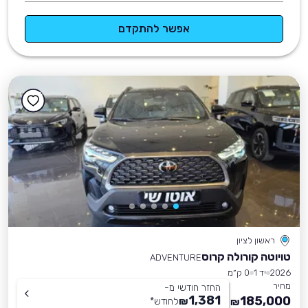
אפשר להתקדם
ראשון לציון
טויוטה קורולה קרוס
ADVENTURE
2026
יד 1
0 ק״מ
מחיר
החזר חודשי מ-
1,381
185,000
₪
לחודש
*
₪