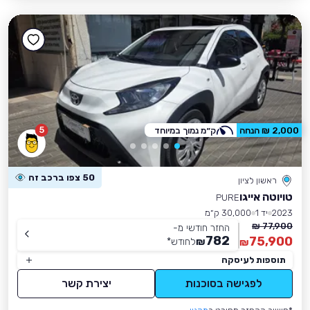
5
2,000 ₪ הנחה
ק״מ נמוך במיוחד
50 צפו ברכב זה
ראשון לציון
טויוטה אייגו
PURE
2023
יד 1
30,000 ק״מ
77,900 ₪
החזר חודשי מ-
782
75,900
₪
לחודש
*
₪
תוספות לעיסקה
לפגישה בסוכנות
יצירת קשר