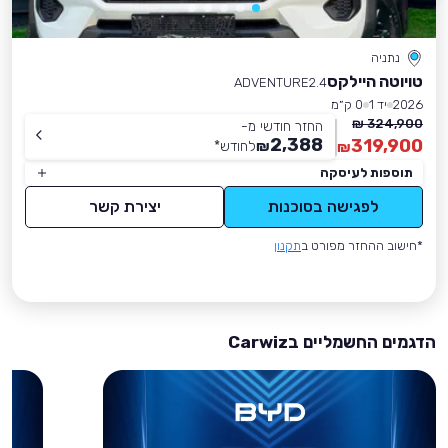
נתניה
טויוטה היילקס
ADVENTURE2.4
2026
יד 1
0 ק״מ
324,900 ₪
החזר חודשי מ-
2,388
319,900
₪
לחודש
*
₪
תוספות לעיסקה
לפגישה בסוכנות
יצירת קשר
*חישוב ההחזר מפורט ב
תקנון
הדגמים החשמליים בCarwiz