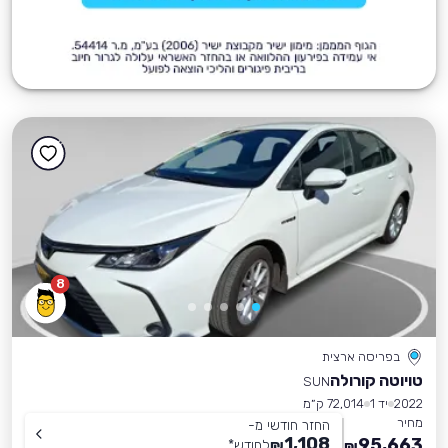
8
בפריסה ארצית
טויוטה קורולה
SUN
2022
יד 1
72,014 ק״מ
מחיר
החזר חודשי מ-
1,108
95,663
₪
לחודש
*
₪