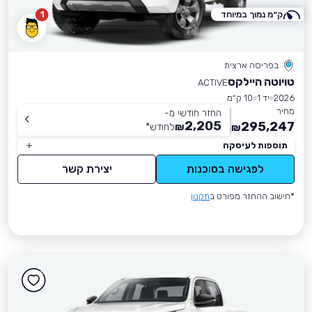
ק״מ נמוך במיוחד
1
בפריסה ארצית
טויוטה היילקס
ACTIVE
2026
יד 1
10 ק״מ
מחיר
החזר חודשי מ-
2,205
295,247
₪
לחודש
*
₪
תוספות לעיסקה
לפגישה בסוכנות
יצירת קשר
*חישוב ההחזר מפורט ב
תקנון