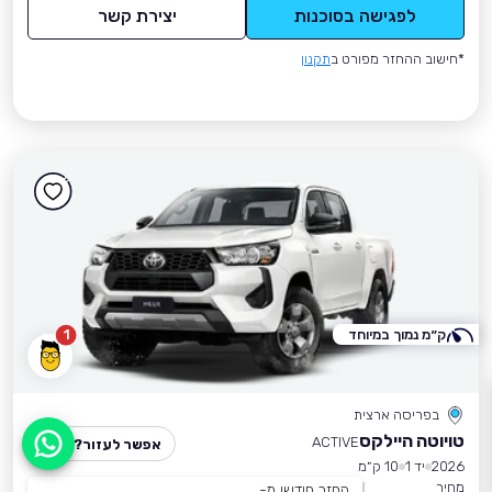
לפגישה בסוכנות
יצירת קשר
*חישוב ההחזר מפורט ב
תקנון
ק״מ נמוך במיוחד
1
בפריסה ארצית
טויוטה היילקס
ACTIVE
אפשר לעזור?
2026
יד 1
10 ק״מ
מחיר
החזר חודשי מ-