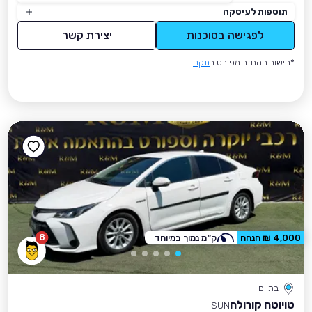
תוספות לעיסקה
לפגישה בסוכנות
יצירת קשר
*חישוב ההחזר מפורט ב
תקנון
8
4,000 ₪ הנחה
ק״מ נמוך במיוחד
בת ים
טויוטה קורולה
SUN