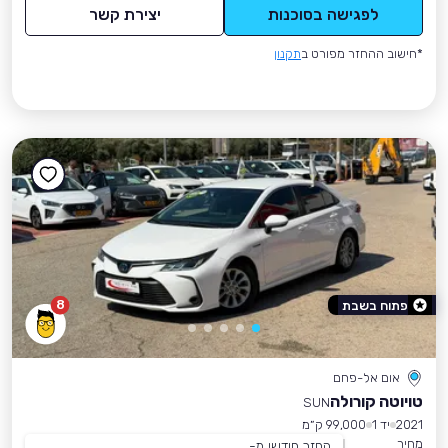
לפגישה בסוכנות
יצירת קשר
*חישוב ההחזר מפורט ב
תקנון
8
פתוח בשבת
אום אל-פחם
טויוטה קורולה
SUN
2021
יד 1
99,000 ק״מ
מחיר
החזר חודשי מ-