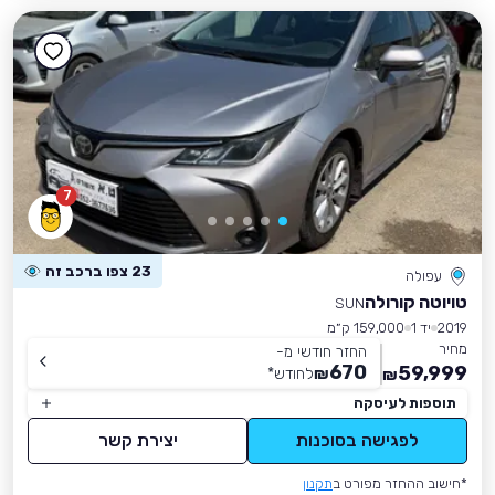
7
23 צפו ברכב זה
עפולה
טויוטה קורולה
SUN
2019
יד 1
159,000 ק״מ
מחיר
החזר חודשי מ-
670
59,999
₪
לחודש
*
₪
תוספות לעיסקה
לפגישה בסוכנות
יצירת קשר
*חישוב ההחזר מפורט ב
תקנון