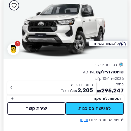
ק״מ נמוך במיוחד
1
בפריסה ארצית
טויוטה היילקס
ACTIVE
2026
יד 1
10 ק״מ
מחיר
החזר חודשי מ-
2,205
295,247
₪
לחודש
*
₪
תוספות לעיסקה
לפגישה בסוכנות
יצירת קשר
*חישוב ההחזר מפורט ב
תקנון