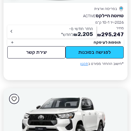
בפריסה ארצית
טויוטה היילקס
ACTIVE
2026
יד 1
10 ק״מ
מחיר
החזר חודשי מ-
2,205
295,247
₪
לחודש
*
₪
תוספות לעיסקה
לפגישה בסוכנות
יצירת קשר
*חישוב ההחזר מפורט ב
תקנון