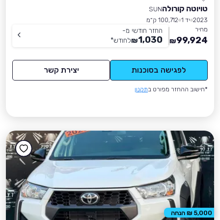
טויוטה קורולה
SUN
2023
יד 1
100,712 ק״מ
מחיר
החזר חודשי מ-
1,030
99,924
₪
לחודש
*
₪
לפגישה בסוכנות
יצירת קשר
*חישוב ההחזר מפורט ב
תקנון
5,000 ₪ הנחה