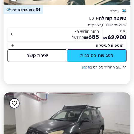
31 צפו ברכב זה
עפולה
טויוטה קורולה
50TH
2017
יד 2
132,000 ק״מ
מחיר
החזר חודשי מ-
685
62,900
₪
לחודש
*
₪
תוספות לעיסקה
לפגישה בסוכנות
יצירת קשר
*חישוב ההחזר מפורט ב
תקנון