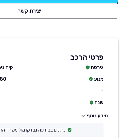
יצירת קשר
פרטי הרכב
גירסה
קיה נירו PLUS PHEV
מנוע
1580 סמ״ק ח
יד
שנה
מידע נוסף
נתונים במודעה נבדקו מול משרד הת