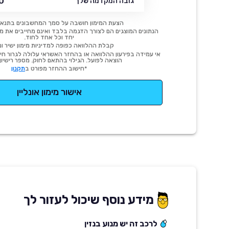
 ₪
גובה המקדמה שלך
הצעת המימון חושבה על סמך המחשבונים בתנאי
הנתונים המוצגים הם לצורך הדגמה בלבד ואינם מחייבים את מימו
יחד וכל אחד לחוד.
קבלת ההלוואה כפופה למדיניות מימון ישיר ונ
אי עמידה בפירעון ההלוואה או בהחזר האשראי עלולה לגרור חיוב
הוצאה לפועל. הגילוי בהתאם לחוק. מספר רישיון 54414.
*חישוב ההחזר מפורט ב
תקנון
אישור מימון אונליין
מידע נוסף שיכול לעזור לך
לרכב זה יש מנוע בנזין