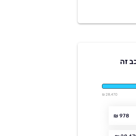
ב זה
28,470 ₪
978 ₪