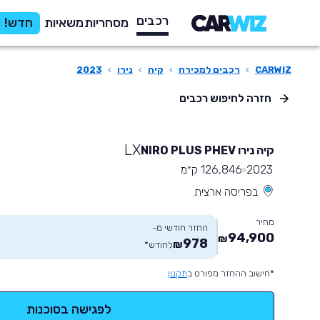
רכבים
מסחריות
משאיות
חדש!
CARWIZ
›
רכבים למכירה
›
קיה
›
נירו
›
2023
חזרה לחיפוש רכבים
LX
קיה נירו NIRO PLUS PHEV
2023
126,846 ק״מ
בפריסה ארצית
מחיר
החזר חודשי מ-
94,900
₪
978
₪
לחודש
*
*חישוב ההחזר מפורט ב
תקנון
לפגישה בסוכנות