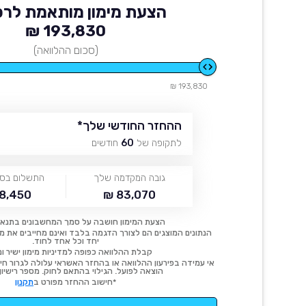
הצעת מימון מותאמת לרכ
193,830 ₪
(סכום ההלוואה)
193,830 ₪
ההחזר החודשי שלך
*
לתקופה של
60
חודשים
גובה המקדמה שלך
התשלום בסו
8,450 ₪
83,070 ₪
הצעת המימון חושבה על סמך המחשבונים בתנאי
הנתונים המוצגים הם לצורך הדגמה בלבד ואינם מחייבים את מימו
יחד וכל אחד לחוד.
קבלת ההלוואה כפופה למדיניות מימון ישיר ונ
אי עמידה בפירעון ההלוואה או בהחזר האשראי עלולה לגרור חיוב
הוצאה לפועל. הגילוי בהתאם לחוק. מספר רישיון 54414.
*חישוב ההחזר מפורט ב
תקנון