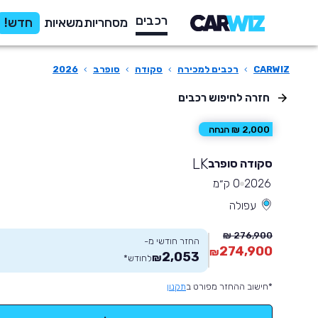
רכבים
מסחריות
משאיות
חדש!
CARWIZ
›
רכבים למכירה
›
סקודה
›
סופרב
›
2026
חזרה לחיפוש רכבים
2,000 ₪ הנחה
LK
סקודה סופרב
2026
0 ק״מ
עפולה
276,900 ₪
החזר חודשי מ-
274,900
₪
2,053
₪
לחודש
*
*חישוב ההחזר מפורט ב
תקנון