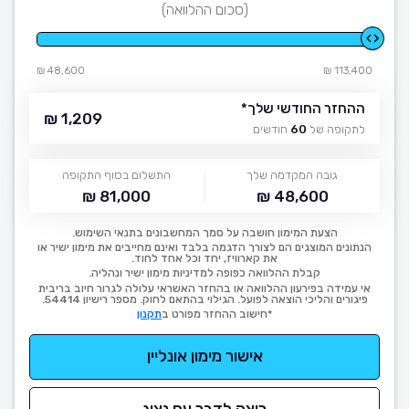
(סכום ההלוואה)
48,600 ₪
113,400 ₪
ההחזר החודשי שלך
*
1,209 ₪
לתקופה של
60
חודשים
גובה המקדמה שלך
התשלום בסוף התקופה
81,000 ₪
48,600 ₪
הצעת המימון חושבה על סמך המחשבונים בתנאי השימוש.
הנתונים המוצגים הם לצורך הדגמה בלבד ואינם מחייבים את מימון ישיר או
את קארוויז, יחד וכל אחד לחוד.
קבלת ההלוואה כפופה למדיניות מימון ישיר ונהליה.
אי עמידה בפירעון ההלוואה או בהחזר האשראי עלולה לגרור חיוב בריבית
פיגורים והליכי הוצאה לפועל. הגילוי בהתאם לחוק. מספר רישיון 54414.
*חישוב ההחזר מפורט ב
תקנון
אישור מימון אונליין