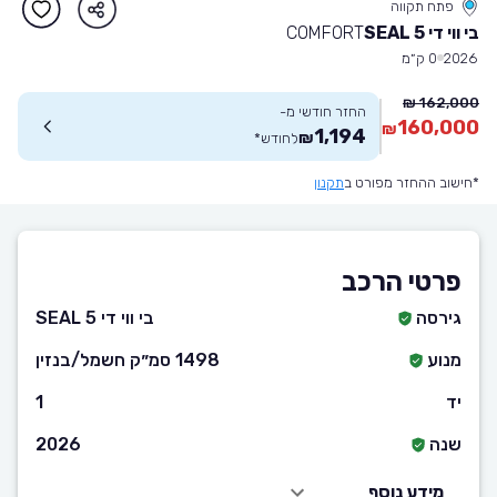
פתח תקווה
בי ווי די SEAL 5
COMFORT
2026
0 ק״מ
162,000 ₪
החזר חודשי מ-
160,000
₪
1,194
₪
לחודש
*
*חישוב ההחזר מפורט ב
תקנון
פרטי הרכב
גירסה
בי ווי די SEAL 5
מנוע
1498 סמ״ק חשמל/בנזין
יד
1
שנה
2026
מידע נוסף