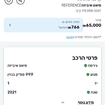
סיאט איביזה
REFERENCE
2021
173,588 ק״מ
מחיר
החזר חודשי מ-
65,000
₪
766
₪
לחודש
*
*חישוב ההחזר מפורט ב
תקנון
פרטי הרכב
גירסה
סיאט איביזה
מנוע
999 סמ״ק בנזין
יד
1
שנה
2021
מידע נוסף