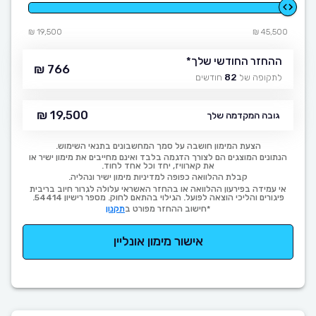
19,500 ₪
45,500 ₪
ההחזר החודשי שלך
*
766 ₪
לתקופה של
82
חודשים
19,500 ₪
גובה המקדמה שלך
הצעת המימון חושבה על סמך המחשבונים בתנאי השימוש.
הנתונים המוצגים הם לצורך הדגמה בלבד ואינם מחייבים את מימון ישיר או
את קארוויז, יחד וכל אחד לחוד.
קבלת ההלוואה כפופה למדיניות מימון ישיר ונהליה.
אי עמידה בפירעון ההלוואה או בהחזר האשראי עלולה לגרור חיוב בריבית
פיגורים והליכי הוצאה לפועל. הגילוי בהתאם לחוק. מספר רישיון 54414.
*חישוב ההחזר מפורט ב
תקנון
אישור מימון אונליין