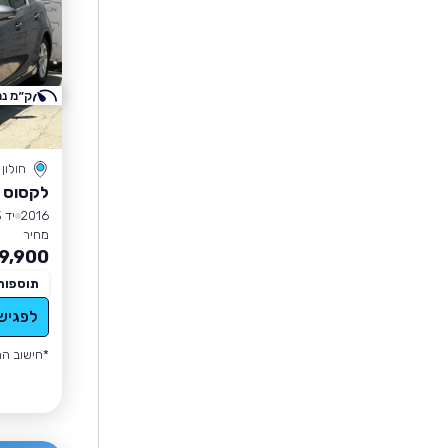
ק״מ נמ
חולון
לקסוס CT
2016
יד 3
מחיר
9,900
תוספות
לפגיש
*חישוב הה