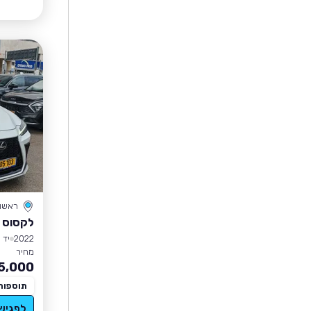
ראשון 
לקסוס NX450PHEV
2022
יד 1
מחיר
5,000
תוספות
לפגיש