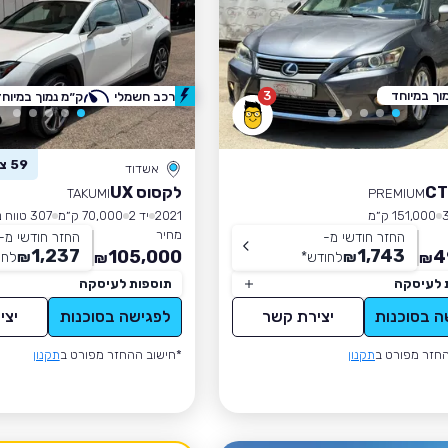
וך במיוחד
3
רכב חשמלי
ק״מ נמוך במיוחד
59 צפו ברכב זה
אשדוד
לקסוס UX
TAKUMI
PREMIUM
151,000 ק״מ
2021
יד 2
70,000 ק״מ
307 טווח נסיעה
מחיר
החזר חודשי מ-
החזר חודשי מ-
1,237
1,743
105,000
4
₪
לחודש
*
₪
לחו
₪
₪
 לעיסקה
תוספות לעיסקה
ה בסוכנות
יצירת קשר
לפגישה בסוכנות
יצי
חזר מפורט ב
תקנון
*חישוב ההחזר מפורט ב
תקנון