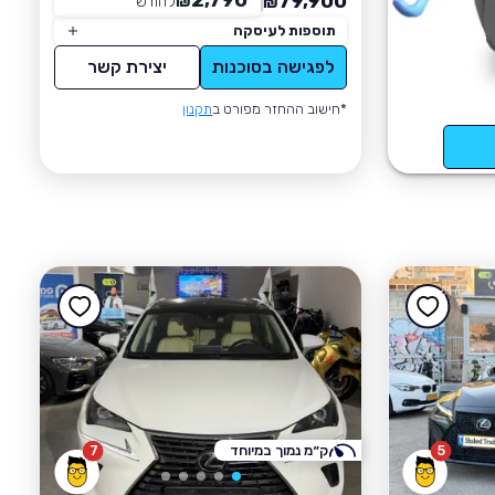
2,790
79,900
₪
לחודש
*
₪
תוספות לעיסקה
לפגישה בסוכנות
יצירת קשר
*חישוב ההחזר מפורט ב
תקנון
5
ק״מ נמוך במיוחד
7