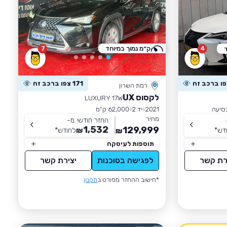
4
ק״מ נמוך במיוחד
7
171 צפו ברכב זה
רמת השרון
לקסוס UX
LUXURY 17W
2021
יד 2
62,000 ק״מ
מחיר
החזר חודשי מ-
1,532
129,999
דש
*
₪
לחודש
*
₪
תוספות לעיסקה
רת קשר
לפגישה בסוכנות
יצירת קשר
*חישוב ההחזר מפורט ב
תקנון