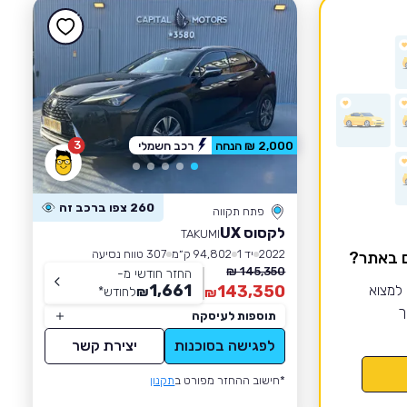
3
2,000 ₪ הנחה
רכב חשמלי
260 צפו ברכב זה
פתח תקווה
לקסוס UX
TAKUMI
2022
יד 1
94,802 ק״מ
307 טווח נסיעה
ם באתר?
145,350 ₪
החזר חודשי מ-
1,661
 למצוא
143,350
₪
לחודש
*
₪
ך
תוספות לעיסקה
לפגישה בסוכנות
יצירת קשר
*חישוב ההחזר מפורט ב
תקנון