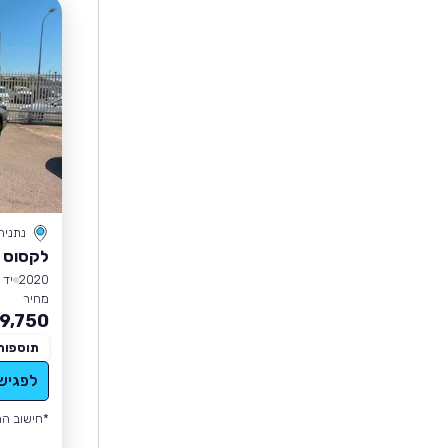
נתניה
לקסוס IS
2020
יד 2
מחיר
9,750
תוספות
לפגיש
*חישוב הה