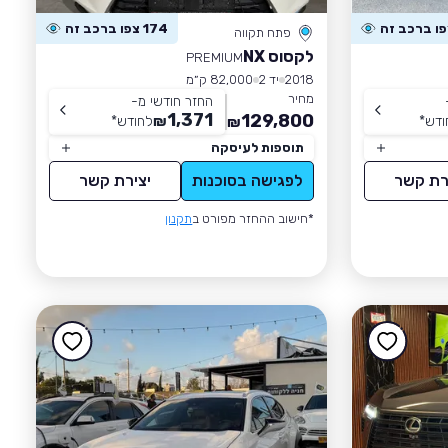
174 צפו ברכב זה
פתח תקווה
לקסוס NX
PREMIUM
2018
יד 2
82,000 ק״מ
מחיר
החזר חודשי מ-
1,371
129,800
ודש
*
₪
לחודש
*
₪
תוספות לעיסקה
רת קשר
לפגישה בסוכנות
יצירת קשר
*חישוב ההחזר מפורט ב
תקנון