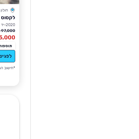
חולון
לקסוס CT
2020
יד 2
97,000 ₪
5,000
תוספות
לפגיש
*חישוב הה