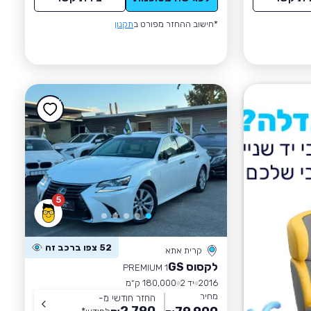
*חישוב ההחזר מפורט ב
תקנון
5
52 צפו ברכב זה
קרית אתא
לקסוס GS
PREMIUM 1
2016
יד 2
180,000 ק״מ
מחיר
החזר חודשי מ-