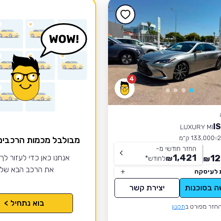
4
LUXURY MI
133,000 ק״מ
מבולבל מכמות הרכבי
החזר חודשי מ-
1,421
12
אנחנו כאן כדי לעזור לך
₪
לחודש
*
₪
את הרכב הבא של
 לעיסקה
ה בסוכנות
יצירת קשר
בוא נתחיל >
חזר מפורט ב
תקנון