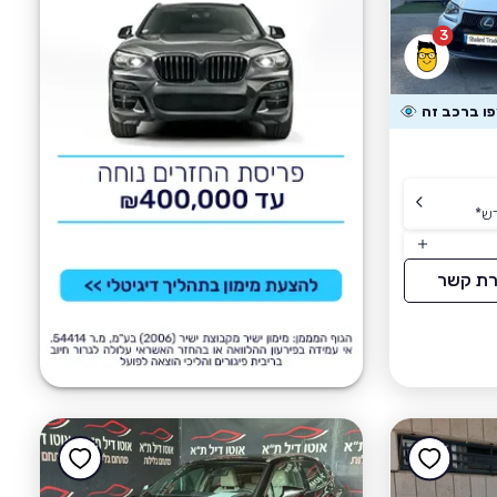
3
ש
*
רת קשר