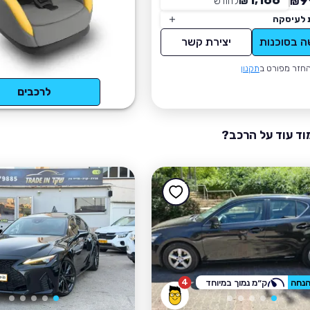
1,166
9
₪
לחודש
*
₪
 לעיסקה
ה בסוכנות
יצירת קשר
חזר מפורט ב
תקנון
לרכבים
וד עוד על הרכב?
4
ק״מ נמוך במיוחד