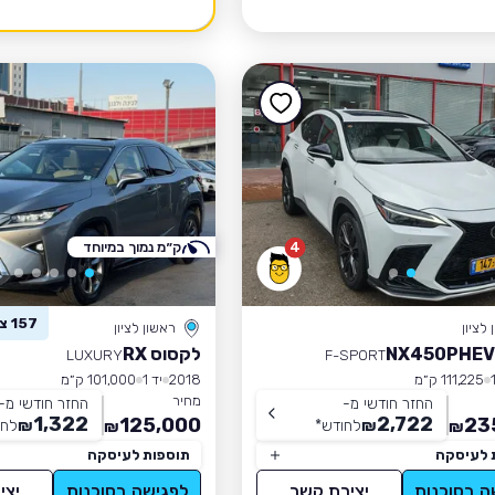
4
ק״מ נמוך במיוחד
157 צפו ברכב זה
לציון
ראשון לציון
לקסוס RX
LUXURY
F-SPORT
111,225 ק״מ
2018
יד 1
101,000 ק״מ
מחיר
החזר חודשי מ-
החזר חודשי מ-
1,322
2,722
125,000
23
₪
לחודש
*
₪
לחו
₪
₪
 לעיסקה
תוספות לעיסקה
ה בסוכנות
יצירת קשר
לפגישה בסוכנות
יצי