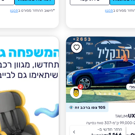
חזר מפורט ב
תקנון
*חישוב ההחזר מפורט ב
תקנון
2
לי
105 צפו ברכב זה
TAKUMI
99,000 ק״מ
307 טווח נסיעה
החזר חודשי מ-