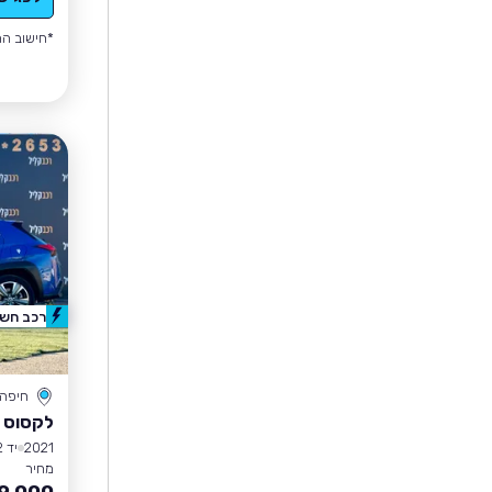
*חישוב הה
רכב חשמ
חיפה
לקסוס UX
2021
יד 2
מחיר