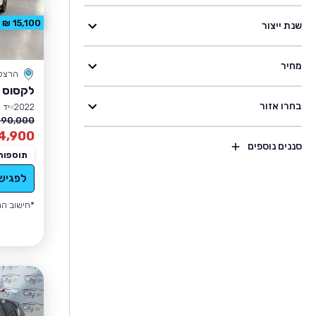
15,100 ₪ הנחה
שנת ייצור
מחיר
הרצל
לקסוס RX
בחרו אזור
2022
יד 1
90,000 ₪
4,900
סננים נוספים
תוספות
לפגיש
*חישוב הה