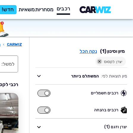
רכבים
מסחריות
משאיות
חדש!
CARWIZ
›
ר
מיון וסינון (1)
נקה הכל
יצרן: לקסוס
מיון תוצאות לפי:
המשתלם ביותר
רכבי לקסו
רכבים חשמליים
רכבים
חשמליים
רכבים בהנחה
רכבים
בהנחה
יצרן ודגם (1)