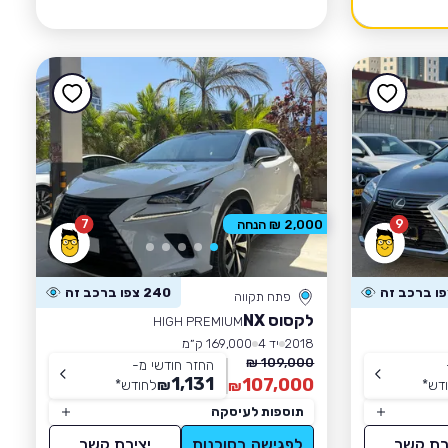
7
9
2,000 ₪ הנחה
240 צפו ברכב זה
פתח תקווה
לקסוס NX
HIGH PREMIUM
2018
יד 4
169,000 ק״מ
109,000 ₪
החזר חודשי מ-
1,131
107,000
דש
*
₪
לחודש
*
₪
תוספות לעיסקה
רת קשר
לפגישה בסוכנות
יצירת קשר