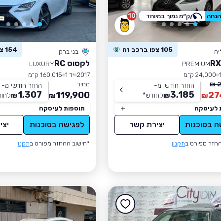
10
ק״מ נמוך במיוחד
105 צפו ברכב זה
154 צפו ברכב זה
יה
בני ברק
לקסוס RC
LUXURY
PREMIUM
24,000 ק״מ
2017
יד 1
160,015 ק״מ
2
מחיר
החזר חודשי מ-
החזר חודשי מ-
1,307
3,185
119,900
27
₪
לחודש
*
₪
לחוד
₪
₪
 לעיסקה
תוספות לעיסקה
ה בסוכנות
יצירת קשר
לפגישה בסוכנות
יצי
חזר מפורט ב
תקנון
*חישוב ההחזר מפורט ב
תקנון