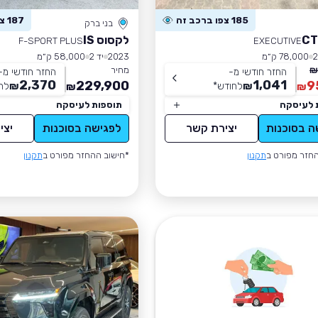
185 צפו ברכב זה
187 צפו ברכב זה
בני ברק
לקסוס IS
F-SPORT PLUS
EXECUTIVE
78,000 ק״מ
2023
יד 2
58,000 ק״מ
מחיר
החזר חודשי מ-
החזר חודשי מ-
2,370
1,041
229,900
9
₪
לחודש
*
₪
לח
₪
₪
 לעיסקה
תוספות לעיסקה
ה בסוכנות
יצירת קשר
לפגישה בסוכנות
יצי
חזר מפורט ב
תקנון
*חישוב ההחזר מפורט ב
תקנון