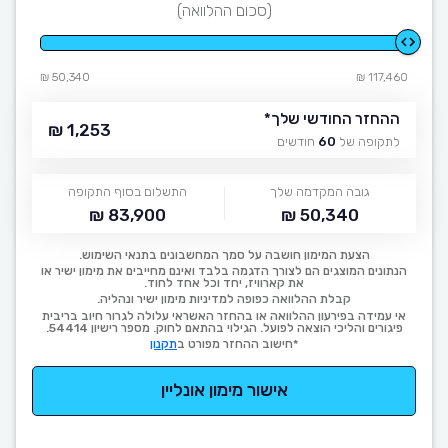
(סכום ההלוואה)
50,340 ₪
117,460 ₪
ההחזר החודשי שלך
*
1,253 ₪
לתקופה של
60
חודשים
גובה המקדמה שלך
התשלום בסוף התקופה
83,900 ₪
50,340 ₪
הצעת המימון חושבה על סמך המחשבונים בתנאי השימוש.
הנתונים המוצגים הם לצורך הדגמה בלבד ואינם מחייבים את מימון ישיר או
את קארוויז, יחד וכל אחד לחוד.
קבלת ההלוואה כפופה למדיניות מימון ישיר ונהליה.
אי עמידה בפירעון ההלוואה או בהחזר האשראי עלולה לגרור חיוב בריבית
פיגורים והליכי הוצאה לפועל. הגילוי בהתאם לחוק. מספר רישיון 54414.
*חישוב ההחזר מפורט ב
תקנון
אישור מימון אונליין