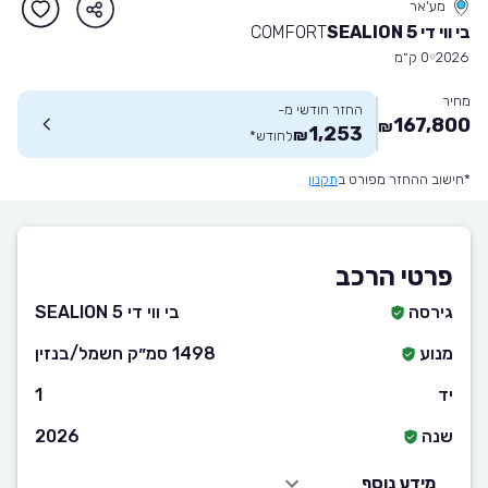
מע'אר
בי ווי די SEALION 5
COMFORT
2026
0 ק״מ
מחיר
החזר חודשי מ-
167,800
₪
1,253
₪
לחודש
*
*חישוב ההחזר מפורט ב
תקנון
פרטי הרכב
גירסה
בי ווי די SEALION 5
מנוע
1498 סמ״ק חשמל/בנזין
יד
1
שנה
2026
מידע נוסף