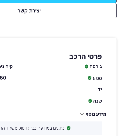
יצירת קשר
פרטי הרכב
גירסה
קיה נירו PLUS PHEV
מנוע
1580 סמ״ק ח
יד
שנה
מידע נוסף
נתונים במודעה נבדקו מול משרד הת