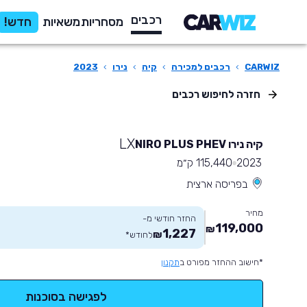
רכבים
מסחריות
משאיות
חדש!
CARWIZ
›
רכבים למכירה
›
קיה
›
נירו
›
2023
חזרה לחיפוש רכבים
LX
קיה נירו NIRO PLUS PHEV
2023
115,440 ק״מ
בפריסה ארצית
מחיר
החזר חודשי מ-
119,000
₪
1,227
₪
לחודש
*
*חישוב ההחזר מפורט ב
תקנון
לפגישה בסוכנות