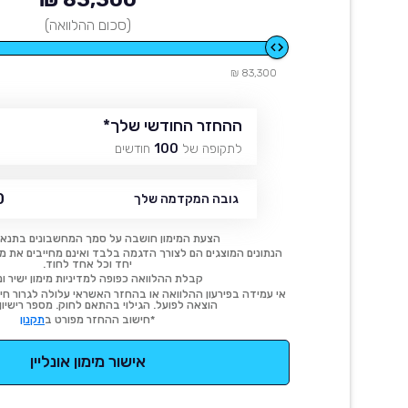
(סכום ההלוואה)
83,300 ₪
ההחזר החודשי שלך
*
לתקופה של
100
חודשים
₪
גובה המקדמה שלך
הצעת המימון חושבה על סמך המחשבונים בתנאי
הנתונים המוצגים הם לצורך הדגמה בלבד ואינם מחייבים את מימו
יחד וכל אחד לחוד.
קבלת ההלוואה כפופה למדיניות מימון ישיר ונ
אי עמידה בפירעון ההלוואה או בהחזר האשראי עלולה לגרור חיוב
הוצאה לפועל. הגילוי בהתאם לחוק. מספר רישיון 54414.
*חישוב ההחזר מפורט ב
תקנון
אישור מימון אונליין