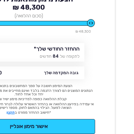
48,300 ₪
(סכום ההלוואה)
48,300 ₪
ההחזר החודשי שלך
*
לתקופה של
84
חודשים
₪
גובה המקדמה שלך
הצעת המימון חושבה על סמך המחשבונים בתנאי
הנתונים המוצגים הם לצורך הדגמה בלבד ואינם מחייבים את מימו
יחד וכל אחד לחוד.
קבלת ההלוואה כפופה למדיניות מימון ישיר ונ
אי עמידה בפירעון ההלוואה או בהחזר האשראי עלולה לגרור חיוב
הוצאה לפועל. הגילוי בהתאם לחוק. מספר רישיון 54414.
*חישוב ההחזר מפורט ב
תקנון
אישור מימון אונליין