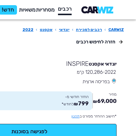
רכבים
מסחריות
משאיות
חדש!
CARWIZ
›
רכבים למכירה
›
יונדאי
›
אקסנט
›
2022
חזרה לחיפוש רכבים
INSPIRE
יונדאי אקסנט
2022
120,286 ק״מ
בפריסה ארצית
מחיר
החזר חודשי מ-
69,000
₪
799
₪
לחודש
*
*חישוב ההחזר מפורט ב
תקנון
לפגישה בסוכנות