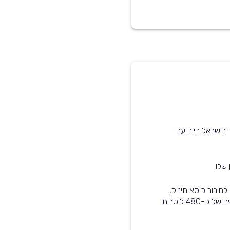
צים ביותר בישראל היום עם
 שלו
רכב זה מותאם לתינוקות - הוא עומד בסטנדרט ISOFIX לחיבור כיסא תינוק,
קיימת אפשרות לנטרל את כריות האוויר, ותא המטען בנפח של כ-480 ליטרים