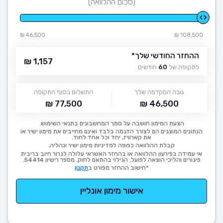
(סכום ההלוואה)
46,500 ₪
108,500 ₪
ההחזר החודשי שלך
*
1,157 ₪
לתקופה של
60
חודשים
גובה המקדמה שלך
התשלום בסוף התקופה
77,500 ₪
46,500 ₪
הצעת המימון חושבה על סמך המחשבונים בתנאי השימוש.
הנתונים המוצגים הם לצורך הדגמה בלבד ואינם מחייבים את מימון ישיר או
את קארוויז, יחד וכל אחד לחוד.
קבלת ההלוואה כפופה למדיניות מימון ישיר ונהליה.
אי עמידה בפירעון ההלוואה או בהחזר האשראי עלולה לגרור חיוב בריבית
פיגורים והליכי הוצאה לפועל. הגילוי בהתאם לחוק. מספר רישיון 54414.
*חישוב ההחזר מפורט ב
תקנון
אישור מימון אונליין