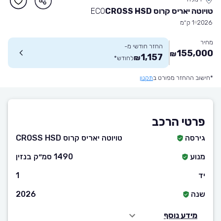
טויוטה יאריס קרוס CROSS HSD
ECO
2026
1 ק״מ
מחיר
החזר חודשי מ-
155,000
₪
1,157
₪
לחודש
*
*חישוב ההחזר מפורט ב
תקנון
פרטי הרכב
גירסה
טויוטה יאריס קרוס CROSS HSD
מנוע
1490 סמ״ק בנזין
יד
1
שנה
2026
מידע נוסף