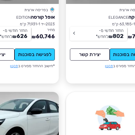
סה ארצית
בפריסה ארצית
קה
אופל קורסה
EDITION
ELEGANCE
63,185 ק״מ
2023
יד 1
71,931 ק״מ
מחיר
החזר חודשי מ-
החזר חודשי מ-
626
802
60,746
7
₪
לחודש
*
₪
לחודש
*
₪
₪
ה בסוכנות
יצירת קשר
לפגישה בסוכנות
יצי
חזר מפורט ב
תקנון
*חישוב ההחזר מפורט ב
תקנון