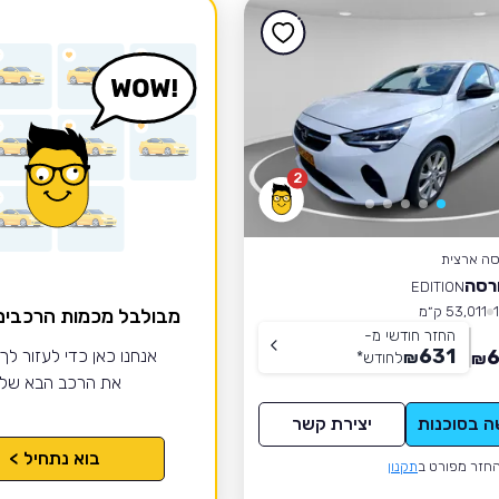
2
סה ארצית
רסה
EDITION
53,011 ק״מ
מבולבל מכמות הרכבי
החזר חודשי מ-
631
6
אנחנו כאן כדי לעזור לך
₪
לחודש
*
₪
את הרכב הבא של
ה בסוכנות
יצירת קשר
בוא נתחיל >
חזר מפורט ב
תקנון