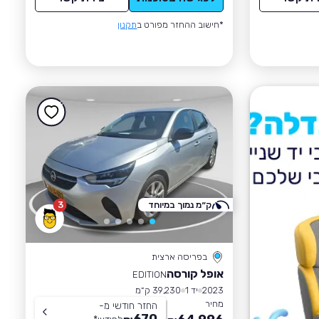
*חישוב ההחזר מפורט ב
תקנון
ק״מ נמוך במיוחד
3
בפריסה ארצית
אופל קורסה
EDITION
2023
יד 1
39,230 ק״מ
מחיר
החזר חודשי מ-