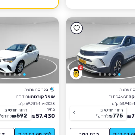
2
סה ארצית
בפריסה ארצית
קה
אופל קורסה
EDITION
ELEGANCE
63,945 ק״מ
2023
יד 1
69,981 ק״מ
מחיר
החזר חודשי מ-
החזר חודשי מ-
592
775
57,430
7
₪
לחודש
*
₪
לחודש
*
₪
₪
ה בסוכנות
יצירת קשר
לפגישה בסוכנות
יצי