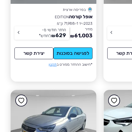
בפריסה ארצית
אופל קורסה
EDITION
2023
יד 1
71,988 ק״מ
מחיר
החזר חודשי מ-
629
61,003
₪
לחודש
*
₪
רת קשר
לפגישה בסוכנות
יצירת קשר
*חישוב ההחזר מפורט ב
תקנון