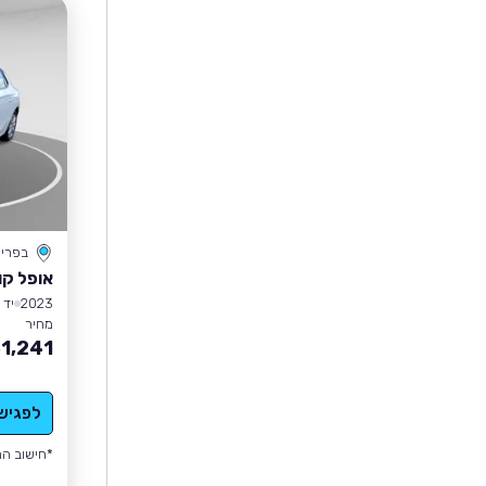
בפרי
אופל קו
2023
יד 1
מחיר
1,241
לפגיש
*חישוב הה