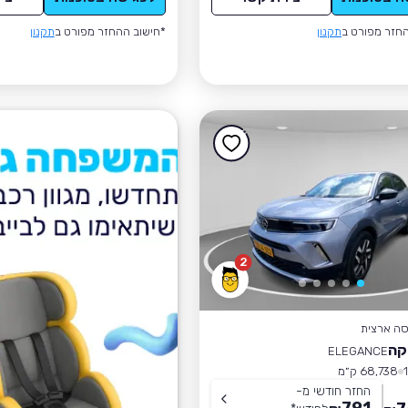
חזר מפורט ב
תקנון
*חישוב ההחזר מפורט ב
תקנון
2
סה ארצית
קה
ELEGANCE
68,738 ק״מ
החזר חודשי מ-