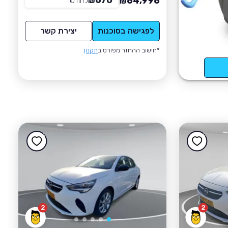
670
64,996
₪
לחודש
*
₪
לפגישה בסוכנות
יצירת קשר
*חישוב ההחזר מפורט ב
תקנון
2
2