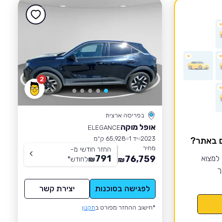
2
בפריסה ארצית
אופל מוקה
ELEGANCE
2023
יד 1
65,928 ק״מ
ם באתר?
מחיר
החזר חודשי מ-
791
 למצוא
76,759
₪
לחודש
*
₪
ך
לפגישה בסוכנות
יצירת קשר
*חישוב ההחזר מפורט ב
תקנון