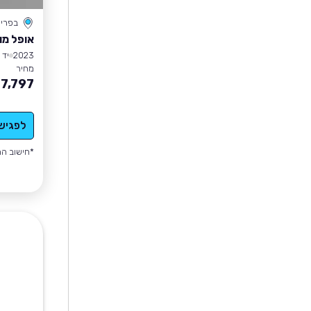
בפרי
אופל מו
2023
יד 1
מחיר
7,797
לפגיש
*חישוב הה