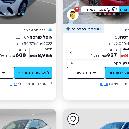
2
ק״מ נמוך במיוחד
130 צפו ברכב זה
יה
בפריסה ארצית
רסה
אופל קורסה
EDITION
GS
2,000 ק״מ
2023
יד 1
54,778 ק״מ
מחיר
החזר חודשי מ-
החזר חודשי מ-
608
927
58,966
8
₪
לחודש
*
₪
לחודש
*
₪
₪
 לעיסקה
ה בסוכנות
יצירת קשר
לפגישה בסוכנות
יצי
חזר מפורט ב
תקנון
*חישוב ההחזר מפורט ב
תקנון