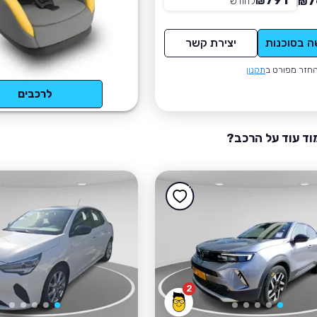
791
7
₪
לחודש
*
₪
ה בסוכנות
יצירת קשר
חזר מפורט ב
תקנון
לרכבים
וד עוד על הרכב?
2