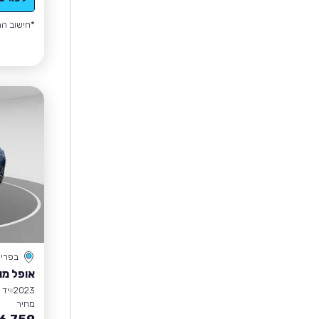
*חישוב הה
בפרי
אופל מו
2023
יד 1
מחיר