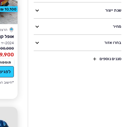
10,100 ₪ הנחה
שנת ייצור
מחיר
הרצל
אופל קו
בחרו אזור
2024
יד 1
100,000 ₪
9,900
סננים נוספים
תוספות
לפגיש
*חישוב הה