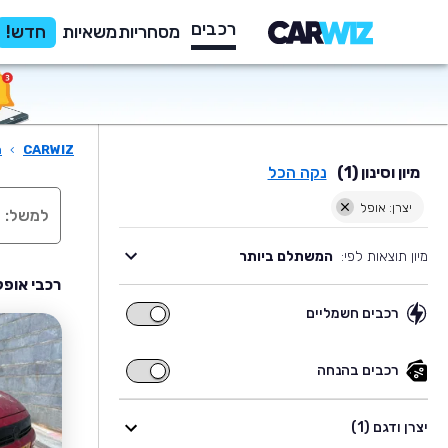
רכבים
מסחריות
משאיות
חדש!
CARWIZ
›
ר
מיון וסינון (1)
נקה הכל
יצרן: אופל
מיון תוצאות לפי:
המשתלם ביותר
רכבי אופל
רכבים חשמליים
רכבים
חשמליים
רכבים בהנחה
רכבים
בהנחה
יצרן ודגם (1)