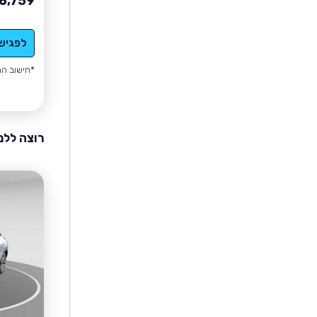
6,759
לפגיש
*חישוב הה
רוצה ללמ