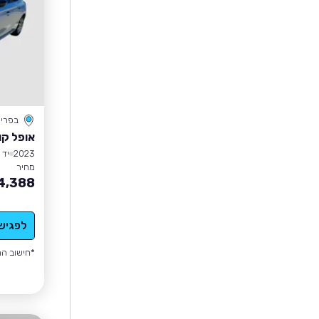
בפרי
אופל קו
2023
יד 1
מחיר
4,388
לפגיש
*חישוב הה