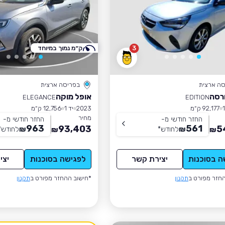
3
ק״מ נמוך במיוחד
סה ארצית
בפריסה ארצית
רסה
אופל מוקה
ELEGANCE
EDITION
92,177 ק״מ
2023
יד 1
12,756 ק״מ
מחיר
החזר חודשי מ-
החזר חודשי מ-
963
561
93,403
5
₪
לחודש
*
₪
לחודש
*
₪
₪
ה בסוכנות
יצירת קשר
לפגישה בסוכנות
יצי
חזר מפורט ב
תקנון
*חישוב ההחזר מפורט ב
תקנון