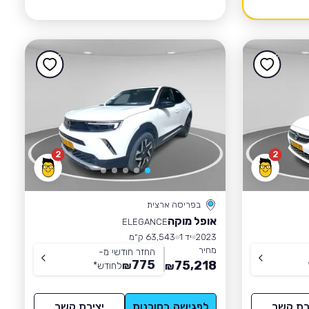
2
2
בפריסה ארצית
אופל מוקה
ELEGANCE
2023
יד 1
63,543 ק״מ
מחיר
החזר חודשי מ-
775
75,218
₪
לחודש
*
₪
רת קשר
לפגישה בסוכנות
יצירת קשר