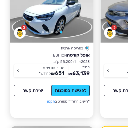
2
3
בפריסה ארצית
אופל קורסה
EDITION
2023
יד 1
58,200 ק״מ
מחיר
החזר חודשי מ-
651
63,139
₪
לחודש
*
₪
רת קשר
לפגישה בסוכנות
יצירת קשר
*חישוב ההחזר מפורט ב
תקנון