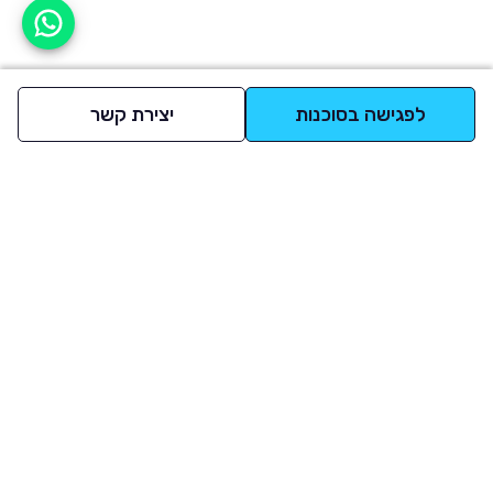
אפשר לעזור?
לפגישה בסוכנות
יצירת קשר
למעלה
רכבים
מי אנחנו
סננים מומלצים
מסחריות
מגזין
תקנון
משאיות
אינדקס סוכנויות
נגישות
בדיקת מימון
שאלות ותשובות
מדיניות פרטיות