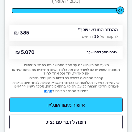
(סכום ההלוואה)
ההחזר החודשי שלך
*
385 ₪
לתקופה של
36
חודשים
5,070 ₪
גובה המקדמה שלך
הצעת המימון חושבה על סמך המחשבונים בתנאי השימוש.
הנתונים המוצגים הם לצורך הדגמה בלבד ואינם מחייבים את מימון ישיר או
את קארוויז, יחד וכל אחד לחוד.
קבלת ההלוואה כפופה למדיניות מימון ישיר ונהליה.
אי עמידה בפירעון ההלוואה או בהחזר האשראי עלולה לגרור חיוב בריבית
פיגורים והליכי הוצאה לפועל. הגילוי בהתאם לחוק. מספר רישיון 54414.
*חישוב ההחזר מפורט ב
תקנון
אישור מימון אונליין
רוצה לדבר עם נציג