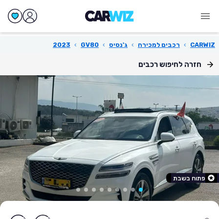
CARWIZ
›
רכבים למכירה
›
ג'נסיס
›
GV80
›
2023
חזרה לחיפוש רכבים
פתוח בשבת