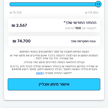
74,700 ₪
174,300 ₪
ההחזר החודשי שלך
*
2,567 ₪
לתקופה של
100
חודשים
74,700 ₪
גובה המקדמה שלך
הצעת המימון חושבה על סמך המחשבונים בתנאי השימוש.
הנתונים המוצגים הם לצורך הדגמה בלבד ואינם מחייבים את מימון ישיר או
את קארוויז, יחד וכל אחד לחוד.
קבלת ההלוואה כפופה למדיניות מימון ישיר ונהליה.
אי עמידה בפירעון ההלוואה או בהחזר האשראי עלולה לגרור חיוב בריבית
פיגורים והליכי הוצאה לפועל. הגילוי בהתאם לחוק. מספר רישיון 54414.
*חישוב ההחזר מפורט ב
תקנון
אישור מימון אונליין