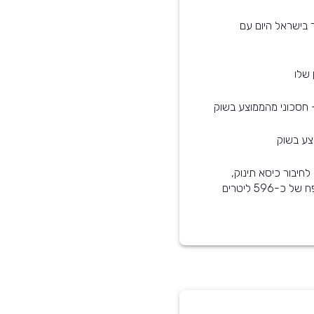
צים ביותר בישראל היום עם
 שלו
רכב זה מותאם לתינוקות - הוא עומד בסטנדרט ISOFIX לחיבור כיסא תינוק,
קיימת אפשרות לנטרל את כריות האוויר, ותא המטען בנפח של כ-596 ליטרים