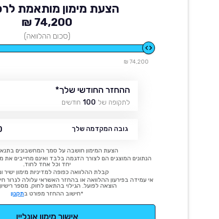
הצעת מימון מותאמת לרכ
74,200 ₪
(סכום ההלוואה)
74,200 ₪
ההחזר החודשי שלך
*
לתקופה של
100
חודשים
₪
גובה המקדמה שלך
הצעת המימון חושבה על סמך המחשבונים בתנאי
הנתונים המוצגים הם לצורך הדגמה בלבד ואינם מחייבים את מימו
יחד וכל אחד לחוד.
קבלת ההלוואה כפופה למדיניות מימון ישיר ונ
אי עמידה בפירעון ההלוואה או בהחזר האשראי עלולה לגרור חיוב
הוצאה לפועל. הגילוי בהתאם לחוק. מספר רישיון 54414.
*חישוב ההחזר מפורט ב
תקנון
אישור מימון אונליין