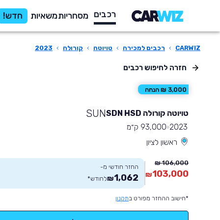
רכבים
מסחריות
משאיות
חדש!
CARWIZ
›
רכבים למכירה
›
טויוטה
›
קורולה
›
2023
חזרה לחיפוש רכבים
3,000 ₪ הנחה
SUN
טויוטה קורולה SDN HSD
2023
93,000 ק״מ
ראשון לציון
106,000 ₪
החזר חודשי מ-
103,000
₪
1,062
₪
לחודש
*
*חישוב ההחזר מפורט ב
תקנון