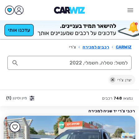
CARWIZ
›
רכבים למכירה
›
צ'רי
יצרן: צ'רי
מיון וסינון
(1)
נמצאו
רכבים
748
רכבי צ'רי יד שניה למכירה