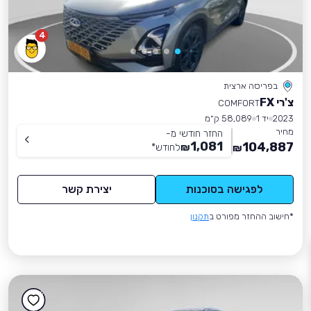
4
בפריסה ארצית
צ'רי FX
COMFORT
2023
יד 1
58,089 ק״מ
מחיר
החזר חודשי מ-
1,081
104,887
₪
לחודש
*
₪
לפגישה בסוכנות
יצירת קשר
*חישוב ההחזר מפורט ב
תקנון