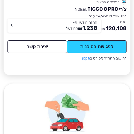
בפריסה ארצית
צ'רי TIGGO 8 PRO
NOBEL
2023
יד 1
64,988 ק״מ
מחיר
החזר חודשי מ-
1,238
120,108
₪
לחודש
*
₪
לפגישה בסוכנות
יצירת קשר
*חישוב ההחזר מפורט ב
תקנון