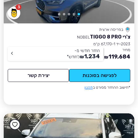
3
בפריסה ארצית
צ'רי TIGGO 8 PRO
NOBEL
2023
יד 1
67,170 ק״מ
מחיר
החזר חודשי מ-
1,234
119,684
₪
לחודש
*
₪
לפגישה בסוכנות
יצירת קשר
*חישוב ההחזר מפורט ב
תקנון