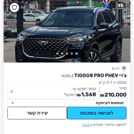
ירכא
צ'רי TIGGO8 PRO PHEV
NOBLE
2026
יד 1
0 ק״מ
מחיר
החזר חודשי מ-
1,568
210,000
₪
לחודש
*
₪
תוספות לעיסקה
לפגישה בסוכנות
יצירת קשר
*חישוב ההחזר מפורט ב
תקנון