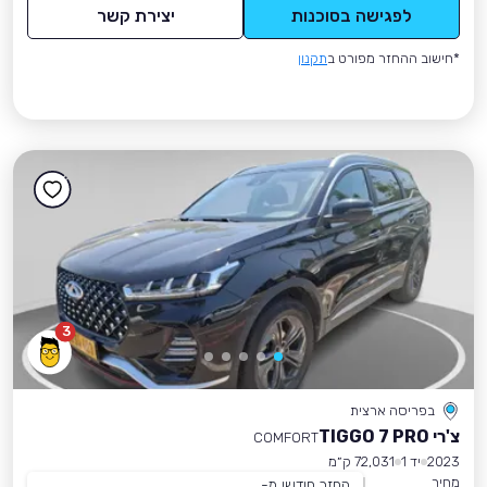
לפגישה בסוכנות
יצירת קשר
*חישוב ההחזר מפורט ב
תקנון
3
בפריסה ארצית
צ'רי TIGGO 7 PRO
COMFORT
2023
יד 1
72,031 ק״מ
מחיר
החזר חודשי מ-