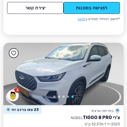
לפגישה בסוכנות
יצירת קשר
*חישוב ההחזר מפורט ב
תקנון
3
23 צפו ברכב זה
בפריסה ארצית
צ'רי TIGGO 8 PRO
NOBEL
2023
יד 1
52,576 ק״מ