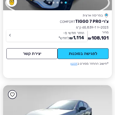
בפריסה ארצית
צ'רי TIGGO 7 PRO
COMFORT
2023
יד 1
65,839 ק״מ
מחיר
החזר חודשי מ-
1,114
108,101
₪
לחודש
*
₪
לפגישה בסוכנות
יצירת קשר
*חישוב ההחזר מפורט ב
תקנון