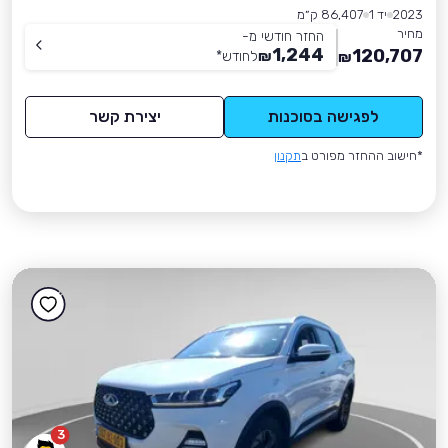
2023
יד 1
86,407 ק״מ
מחיר
החזר חודשי מ-
1,244
120,707
₪
לחודש
*
₪
לפגישה בסוכנות
יצירת קשר
*חישוב ההחזר מפורט ב
תקנון
3