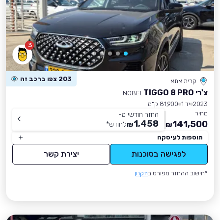
3
203 צפו ברכב זה
קרית אתא
צ'רי TIGGO 8 PRO
NOBEL
2023
יד 1
81,900 ק״מ
מחיר
החזר חודשי מ-
1,458
141,500
₪
לחודש
*
₪
תוספות לעיסקה
לפגישה בסוכנות
יצירת קשר
*חישוב ההחזר מפורט ב
תקנון