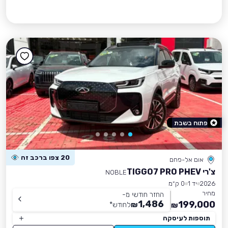
פתוח בשבת
20 צפו ברכב זה
אום אל-פחם
צ'רי TIGGO7 PRO PHEV
NOBLE
2026
יד 1
0 ק״מ
מחיר
החזר חודשי מ-
1,486
199,000
₪
לחודש
*
₪
תוספות לעיסקה