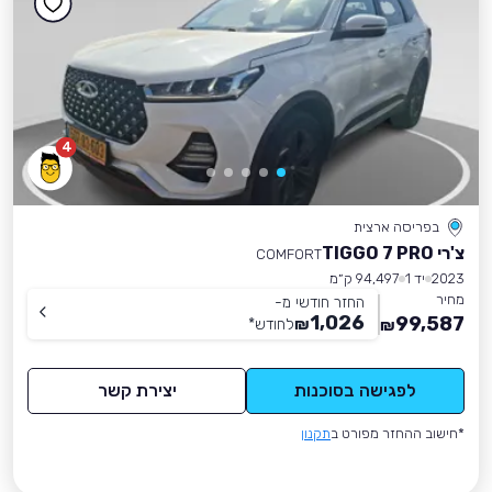
4
בפריסה ארצית
צ'רי TIGGO 7 PRO
COMFORT
2023
יד 1
94,497 ק״מ
מחיר
החזר חודשי מ-
1,026
99,587
₪
לחודש
*
₪
לפגישה בסוכנות
יצירת קשר
*חישוב ההחזר מפורט ב
תקנון