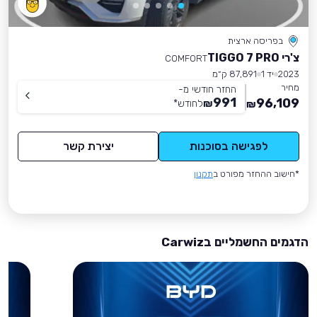
בפריסה ארצית
צ'רי TIGGO 7 PRO
COMFORT
2023
יד 1
87,891 ק״מ
מחיר
החזר חודשי מ-
991
96,109
₪
לחודש
*
₪
לפגישה בסוכנות
יצירת קשר
*חישוב ההחזר מפורט ב
תקנון
הדגמים החשמליים בCarwiz