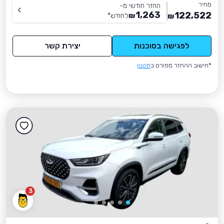
מחיר
החזר חודשי מ-
1,263
122,522
₪
לחודש
*
₪
לפגישה בסוכנות
יצירת קשר
*חישוב ההחזר מפורט ב
תקנון
3