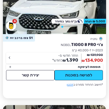
4
5,000 ₪ הנחה
ק״מ נמוך במיוחד
51 צפו ברכב זה
נתניה
צ'רי TIGGO 8 PRO
NOBEL
2023
יד 1
40,000 ק״מ
139,900 ₪
החזר חודשי מ-
1,390
134,900
₪
לחודש
*
₪
תוספות לעיסקה
לפגישה בסוכנות
יצירת קשר
*חישוב ההחזר מפורט ב
תקנון