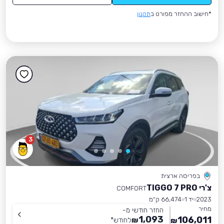
*חישוב ההחזר מפורט ב
תקנון
3
בפריסה ארצית
צ'רי TIGGO 7 PRO
COMFORT
2023
יד 1
66,474 ק״מ
מחיר
החזר חודשי מ-
1,093
106,011
₪
לחודש
*
₪