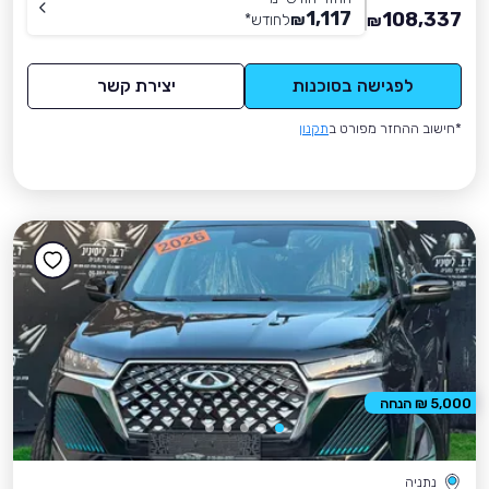
1,117
108,337
₪
לחודש
*
₪
לפגישה בסוכנות
יצירת קשר
*חישוב ההחזר מפורט ב
תקנון
5,000 ₪ הנחה
נתניה