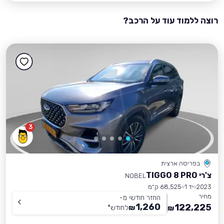
רוצה ללמוד עוד על הרכב?
3
בפריסה ארצית
צ'רי TIGGO 8 PRO
NOBEL
2023
יד 1
68,525 ק״מ
מחיר
החזר חודשי מ-
1,260
122,225
₪
לחודש
*
₪