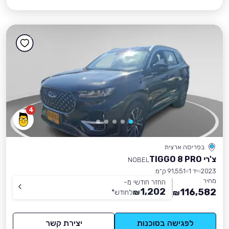
4
בפריסה ארצית
צ'רי TIGGO 8 PRO
NOBEL
2023
יד 1
91,551 ק״מ
מחיר
החזר חודשי מ-
1,202
116,582
₪
לחודש
*
₪
לפגישה בסוכנות
יצירת קשר