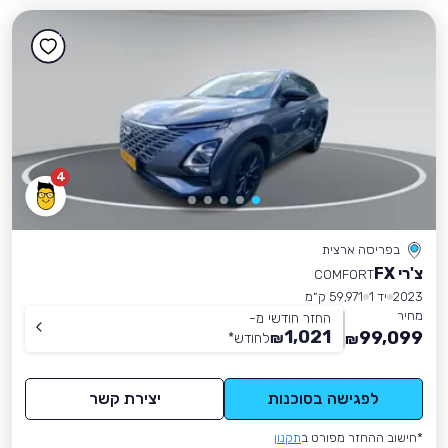
4
בפריסה ארצית
צ'רי FX
COMFORT
2023
יד 1
59,971 ק״מ
מחיר
החזר חודשי מ-
1,021
99,099
₪
לחודש
*
₪
לפגישה בסוכנות
יצירת קשר
*חישוב ההחזר מפורט ב
תקנון