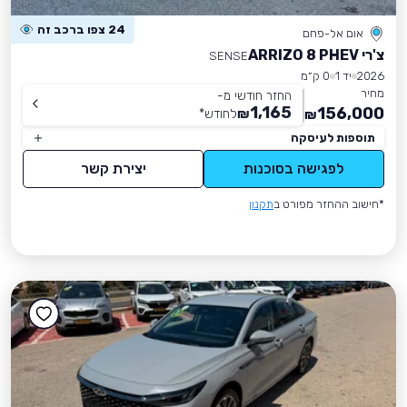
24 צפו ברכב זה
אום אל-פחם
צ'רי ARRIZO 8 PHEV
SENSE
2026
יד 1
0 ק״מ
מחיר
החזר חודשי מ-
1,165
156,000
₪
לחודש
*
₪
תוספות לעיסקה
לפגישה בסוכנות
יצירת קשר
*חישוב ההחזר מפורט ב
תקנון