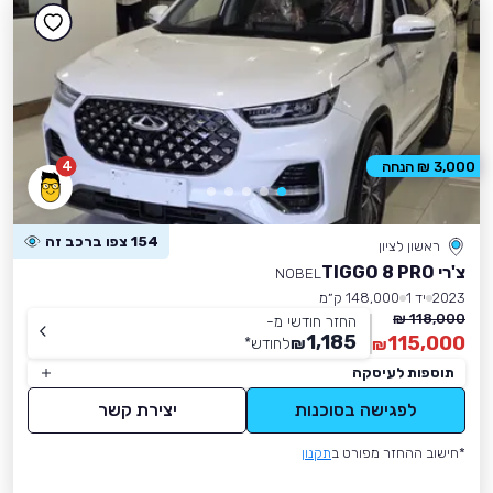
4
3,000 ₪ הנחה
154 צפו ברכב זה
ראשון לציון
צ'רי TIGGO 8 PRO
NOBEL
2023
יד 1
148,000 ק״מ
118,000 ₪
החזר חודשי מ-
1,185
115,000
₪
לחודש
*
₪
תוספות לעיסקה
לפגישה בסוכנות
יצירת קשר
*חישוב ההחזר מפורט ב
תקנון