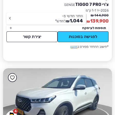
צ'רי TIGGO 7 PRO
SENSE
2026
יד 1
1 ק״מ
144,900 ₪
החזר חודשי מ-
1,044
139,900
₪
לחודש
*
₪
תוספות לעיסקה
לפגישה בסוכנות
יצירת קשר
*חישוב ההחזר מפורט ב
תקנון
4