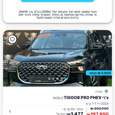
5,000 ₪ הנחה
נתניה
צ'רי TIGGO8 PRO PHEV
NOBLE
2026
יד 1
1 ק״מ
202,900 ₪
החזר חודשי מ-
1,477
197,900
₪
לחודש
*
₪