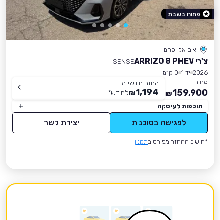
פתוח בשבת
אום אל-פחם
צ'רי ARRIZO 8 PHEV
SENSE
2026
יד 1
0 ק״מ
מחיר
החזר חודשי מ-
1,194
159,900
₪
לחודש
*
₪
תוספות לעיסקה
לפגישה בסוכנות
יצירת קשר
*חישוב ההחזר מפורט ב
תקנון