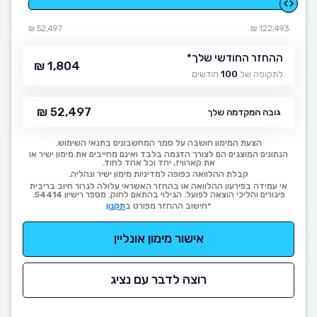
52,497 ₪
122,493 ₪
ההחזר החודשי שלך
*
1,804 ₪
לתקופה של
100
חודשים
52,497 ₪
גובה המקדמה שלך
הצעת המימון חושבה על סמך המחשבונים בתנאי השימוש.
הנתונים המוצגים הם לצורך הדגמה בלבד ואינם מחייבים את מימון ישיר או
את קארוויז, יחד וכל אחד לחוד.
קבלת ההלוואה כפופה למדיניות מימון ישיר ונהליה.
אי עמידה בפירעון ההלוואה או בהחזר האשראי עלולה לגרור חיוב בריבית
פיגורים והליכי הוצאה לפועל. הגילוי בהתאם לחוק. מספר רישיון 54414.
*חישוב ההחזר מפורט ב
תקנון
אישור מימון אונליין
רוצה לדבר עם נציג