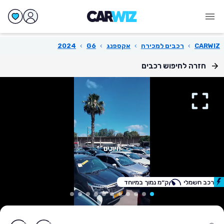
CARWIZ
›
רכבים למכירה
›
אקספנג
›
G6
›
2024
חזרה לחיפוש רכבים
רכב חשמלי
ק״מ נמוך במיוחד