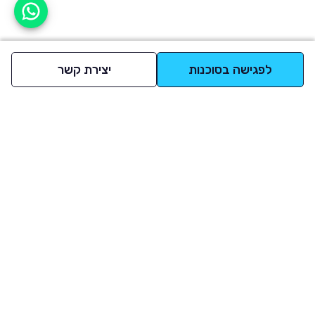
אפשר לעזור?
לפגישה בסוכנות
יצירת קשר
למעלה
רכבים
מי אנחנו
סננים מומלצים
מסחריות
מגזין
תקנון
משאיות
אינדקס סוכנויות
נגישות
בדיקת מימון
שאלות ותשובות
מדיניות פרטיות