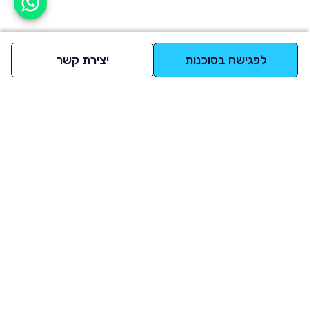
אפשר לעזור?
לפגישה בסוכנות
יצירת קשר
למעלה
רכבים
מי אנחנו
סננים מומלצים
מסחריות
מגזין
תקנון
משאיות
אינדקס סוכנויות
נגישות
בדיקת מימון
שאלות ותשובות
מדיניות פרטיות