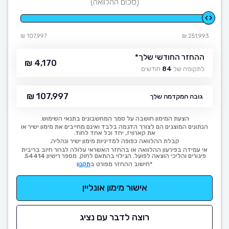
(סכום ההלוואה)
107,997 ₪
251,993 ₪
ההחזר החודשי שלך
*
4,170 ₪
לתקופה של
84
חודשים
107,997 ₪
גובה המקדמה שלך
הצעת המימון חושבה על סמך המחשבונים בתנאי השימוש.
הנתונים המוצגים הם לצורך הדגמה בלבד ואינם מחייבים את מימון ישיר או
את קארוויז, יחד וכל אחד לחוד.
קבלת ההלוואה כפופה למדיניות מימון ישיר ונהליה.
אי עמידה בפירעון ההלוואה או בהחזר האשראי עלולה לגרור חיוב בריבית
פיגורים והליכי הוצאה לפועל. הגילוי בהתאם לחוק. מספר רישיון 54414.
*חישוב ההחזר מפורט ב
תקנון
אישור מימון אונליין
רוצה לדבר עם נציג