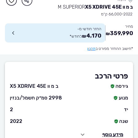
ב מ וו X5 XDRIVE 45E
M SUPERIOR
2022
66,000 ק״מ
מחיר
החזר חודשי מ-
359,990
₪
4,170
₪
לחודש
*
*חישוב ההחזר מפורט ב
תקנון
פרטי הרכב
גירסה
ב מ וו X5 XDRIVE 45E
מנוע
2998 סמ״ק חשמל/בנזין
יד
2
שנה
2022
מידע נוסף