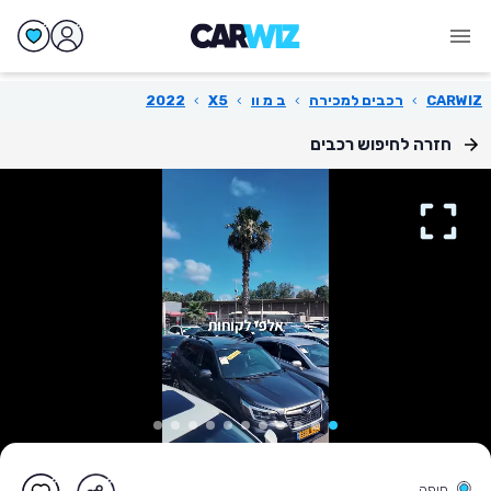
CARWIZ
›
רכבים למכירה
›
ב מ וו
›
X5
›
2022
חזרה לחיפוש רכבים
חיפה