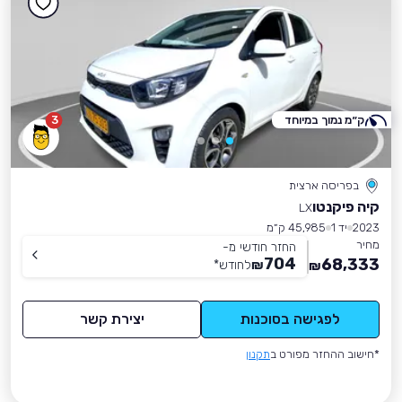
ק״מ נמוך במיוחד
3
בפריסה ארצית
קיה פיקנטו
LX
2023
יד 1
45,985 ק״מ
מחיר
החזר חודשי מ-
704
68,333
₪
לחודש
*
₪
לפגישה בסוכנות
יצירת קשר
*חישוב ההחזר מפורט ב
תקנון