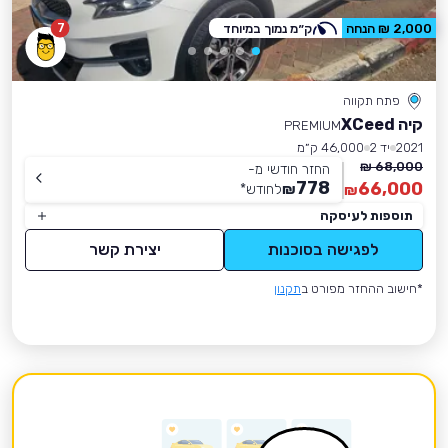
7
2,000 ₪ הנחה
ק״מ נמוך במיוחד
פתח תקווה
קיה XCeed
PREMIUM
2021
יד 2
46,000 ק״מ
68,000 ₪
החזר חודשי מ-
778
66,000
₪
לחודש
*
₪
תוספות לעיסקה
לפגישה בסוכנות
יצירת קשר
*חישוב ההחזר מפורט ב
תקנון