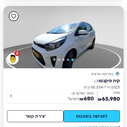
2
בפריסה ארצית
קיה פיקנטו
LX
2023
יד 1
65,334 ק״מ
מחיר
החזר חודשי מ-
680
65,980
₪
לחודש
*
₪
לפגישה בסוכנות
יצירת קשר