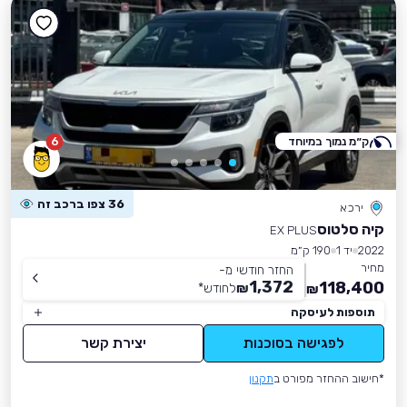
ק״מ נמוך במיוחד
6
36 צפו ברכב זה
ירכא
קיה סלטוס
EX PLUS
2022
יד 1
190 ק״מ
מחיר
החזר חודשי מ-
1,372
118,400
₪
לחודש
*
₪
תוספות לעיסקה
לפגישה בסוכנות
יצירת קשר
*חישוב ההחזר מפורט ב
תקנון