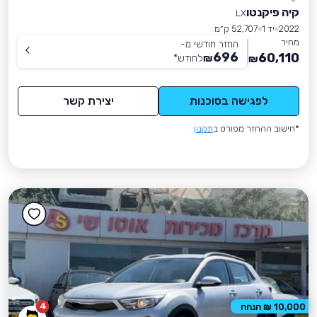
קיה פיקנטו
LX
2022
יד 1
52,707 ק״מ
מחיר
החזר חודשי מ-
696
60,110
₪
לחודש
*
₪
לפגישה בסוכנות
יצירת קשר
*חישוב ההחזר מפורט ב
תקנון
4
10,000 ₪ הנחה