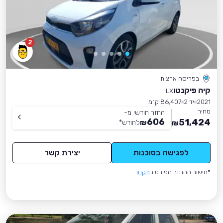
2
בפריסה ארצית
קיה פיקנטו
LX
2021
יד 2
86,407 ק״מ
מחיר
החזר חודשי מ-
606
51,424
₪
לחודש
*
₪
לפגישה בסוכנות
יצירת קשר
*חישוב ההחזר מפורט ב
תקנון