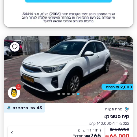
4
2,000 ₪ הנחה
43 צפו ברכב זה
פתח תקווה
קיה סטוניק
LX
2022
יד 1
140,000 ק״מ
68,000 ₪
החזר חודשי מ-
765
66,000
₪
לחודש
*
₪