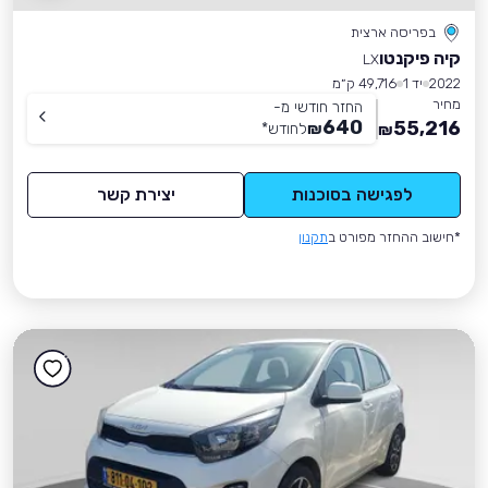
בפריסה ארצית
קיה פיקנטו
LX
2022
יד 1
49,716 ק״מ
מחיר
החזר חודשי מ-
640
55,216
₪
לחודש
*
₪
לפגישה בסוכנות
יצירת קשר
*חישוב ההחזר מפורט ב
תקנון