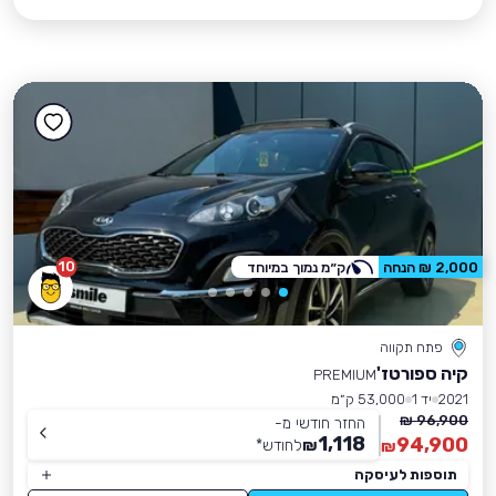
10
2,000 ₪ הנחה
ק״מ נמוך במיוחד
פתח תקווה
קיה ספורטז'
PREMIUM
2021
יד 1
53,000 ק״מ
96,900 ₪
החזר חודשי מ-
1,118
94,900
₪
לחודש
*
₪
תוספות לעיסקה