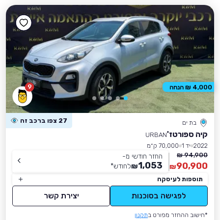
9
4,000 ₪ הנחה
27 צפו ברכב זה
בת ים
קיה ספורטז'
URBAN
2022
יד 1
70,000 ק״מ
94,900 ₪
החזר חודשי מ-
1,053
90,900
₪
לחודש
*
₪
תוספות לעיסקה
לפגישה בסוכנות
יצירת קשר
*חישוב ההחזר מפורט ב
תקנון