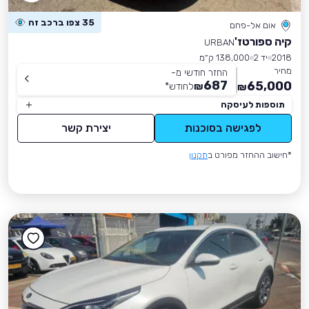
35 צפו ברכב זה
אום אל-פחם
קיה ספורטז'
URBAN
2018
יד 2
138,000 ק״מ
מחיר
החזר חודשי מ-
687
65,000
₪
לחודש
*
₪
תוספות לעיסקה
לפגישה בסוכנות
יצירת קשר
*חישוב ההחזר מפורט ב
תקנון