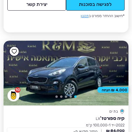
לפגישה בסוכנות
יצירת קשר
*חישוב ההחזר מפורט ב
תקנון
10
4,000 ₪ הנחה
בת ים
קיה ספורטז'
LX
2022
יד 1
100,000 ק״מ
84,900 ₪
החזר חודשי מ-