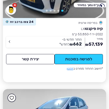
ק״מ נמוך במיוחד
4
24 צפו ברכב זה
בפריסה ארצית
קיה פיקנטו
LX
2022
יד 1
53,850 ק״מ
מחיר
החזר חודשי מ-
662
57,139
₪
לחודש
*
₪
לפגישה בסוכנות
יצירת קשר
*חישוב ההחזר מפורט ב
תקנון