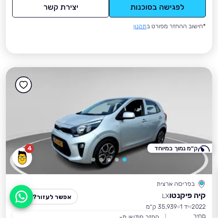
לפגישה בסוכנות
יצירת קשר
*חישוב ההחזר מפורט ב
תקנון
ק״מ נמוך במיוחד
4
בפריסה ארצית
קיה פיקנטו
LX
אפשר לעזור?
2022
יד 1
35,939 ק״מ
מחיר
החזר חודשי מ-