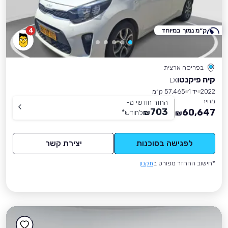
ק״מ נמוך במיוחד
4
בפריסה ארצית
קיה פיקנטו
LX
2022
יד 1
57,465 ק״מ
מחיר
החזר חודשי מ-
703
60,647
₪
לחודש
*
₪
לפגישה בסוכנות
יצירת קשר
*חישוב ההחזר מפורט ב
תקנון