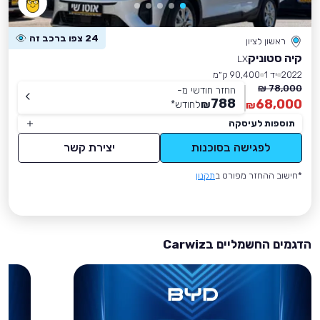
24 צפו ברכב זה
ראשון לציון
קיה סטוניק
LX
2022
יד 1
90,400 ק״מ
78,000 ₪
החזר חודשי מ-
788
68,000
₪
לחודש
*
₪
תוספות לעיסקה
לפגישה בסוכנות
יצירת קשר
*חישוב ההחזר מפורט ב
תקנון
הדגמים החשמליים בCarwiz