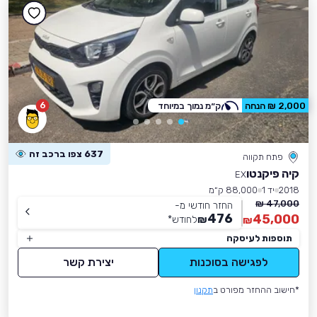
6
2,000 ₪ הנחה
ק״מ נמוך במיוחד
637 צפו ברכב זה
פתח תקווה
קיה פיקנטו
EX
2018
יד 1
88,000 ק״מ
47,000 ₪
החזר חודשי מ-
476
45,000
₪
לחודש
*
₪
תוספות לעיסקה
לפגישה בסוכנות
יצירת קשר
*חישוב ההחזר מפורט ב
תקנון