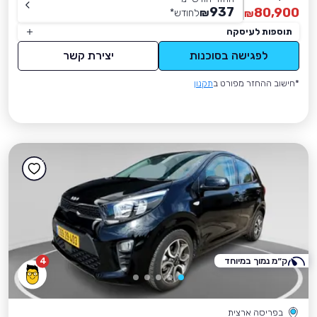
937
80,900
₪
לחודש
*
₪
תוספות לעיסקה
לפגישה בסוכנות
יצירת קשר
*חישוב ההחזר מפורט ב
תקנון
ק״מ נמוך במיוחד
4
בפריסה ארצית