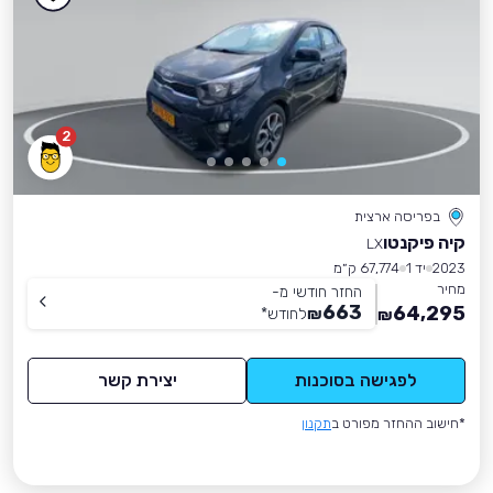
2
בפריסה ארצית
קיה פיקנטו
LX
2023
יד 1
67,774 ק״מ
מחיר
החזר חודשי מ-
663
64,295
₪
לחודש
*
₪
לפגישה בסוכנות
יצירת קשר
*חישוב ההחזר מפורט ב
תקנון