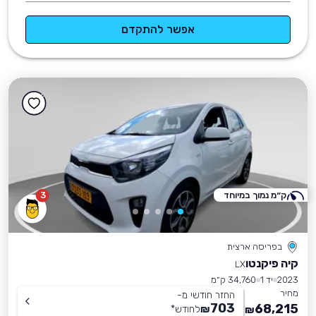
אפשר להתקדם
ק״מ נמוך במיוחד
3
בפריסה ארצית
קיה פיקנטו
LX
2023
יד 1
34,760 ק״מ
מחיר
החזר חודשי מ-
703
68,215
₪
לחודש
*
₪