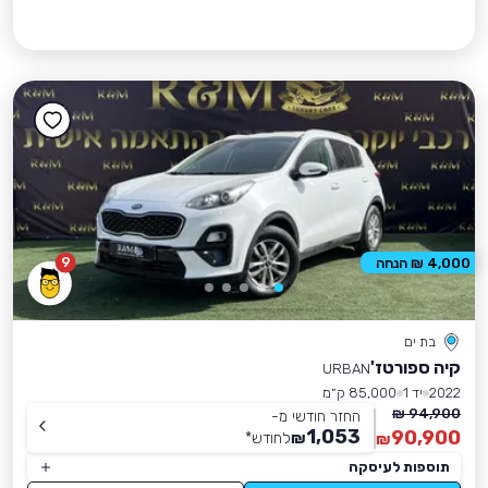
9
4,000 ₪ הנחה
בת ים
קיה ספורטז'
URBAN
2022
יד 1
85,000 ק״מ
94,900 ₪
החזר חודשי מ-
1,053
90,900
₪
לחודש
*
₪
תוספות לעיסקה