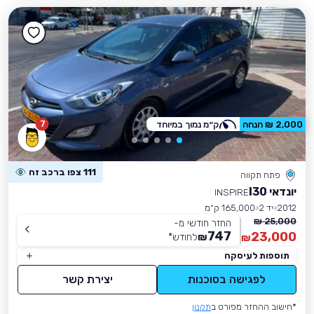
7
2,000 ₪ הנחה
ק״מ נמוך במיוחד
111 צפו ברכב זה
פתח תקווה
יונדאי I30
INSPIRE
2012
יד 2
165,000 ק״מ
25,000 ₪
החזר חודשי מ-
747
23,000
₪
לחודש
*
₪
תוספות לעיסקה
לפגישה בסוכנות
יצירת קשר
*חישוב ההחזר מפורט ב
תקנון