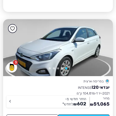
3
בפריסה ארצית
יונדאי I20
INTENSE
2021
יד 1
104,816 ק״מ
מחיר
החזר חודשי מ-
602
51,065
₪
לחודש
*
₪