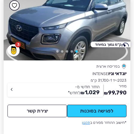
ק״מ נמוך במיוחד
3
בפריסה ארצית
יונדאי וניו
INTENSE
2023
יד 1
31,700 ק״מ
מחיר
החזר חודשי מ-
1,029
99,790
₪
לחודש
*
₪
לפגישה בסוכנות
יצירת קשר
*חישוב ההחזר מפורט ב
תקנון