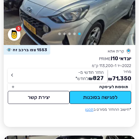
5
1553 צפו ברכב זה
קרית אתא
יונדאי I10
PRIME
2022
יד 1
113,200 ק״מ
מחיר
החזר חודשי מ-
827
71,350
₪
לחודש
*
₪
תוספות לעיסקה
לפגישה בסוכנות
יצירת קשר
*חישוב ההחזר מפורט ב
תקנון