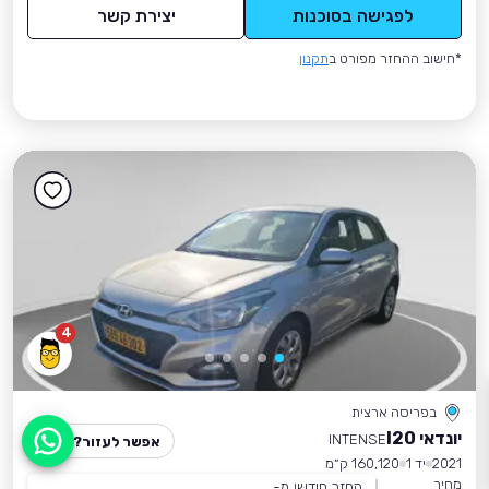
לפגישה בסוכנות
יצירת קשר
*חישוב ההחזר מפורט ב
תקנון
4
בפריסה ארצית
יונדאי I20
INTENSE
אפשר לעזור?
2021
יד 1
160,120 ק״מ
מחיר
החזר חודשי מ-