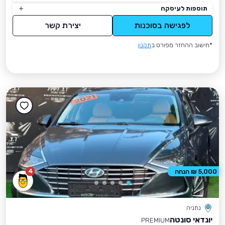
תוספות לעיסקה
לפגישה בסוכנות
יצירת קשר
*חישוב ההחזר מפורט ב
תקנון
4
5,000 ₪ הנחה
נתניה
יונדאי סונטה
PREMIUM