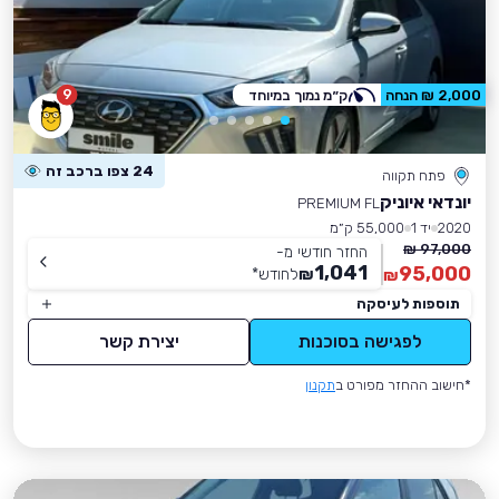
9
2,000 ₪ הנחה
ק״מ נמוך במיוחד
24 צפו ברכב זה
פתח תקווה
יונדאי איוניק
PREMIUM FL
2020
יד 1
55,000 ק״מ
97,000 ₪
החזר חודשי מ-
1,041
95,000
₪
לחודש
*
₪
תוספות לעיסקה
לפגישה בסוכנות
יצירת קשר
*חישוב ההחזר מפורט ב
תקנון