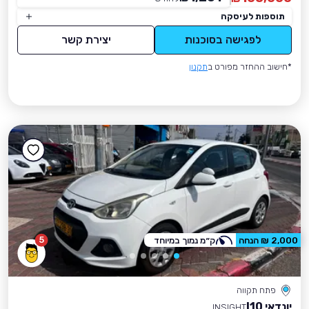
תוספות לעיסקה
לפגישה בסוכנות
יצירת קשר
*חישוב ההחזר מפורט ב
תקנון
5
2,000 ₪ הנחה
ק״מ נמוך במיוחד
פתח תקווה
יונדאי I10
INSIGHT