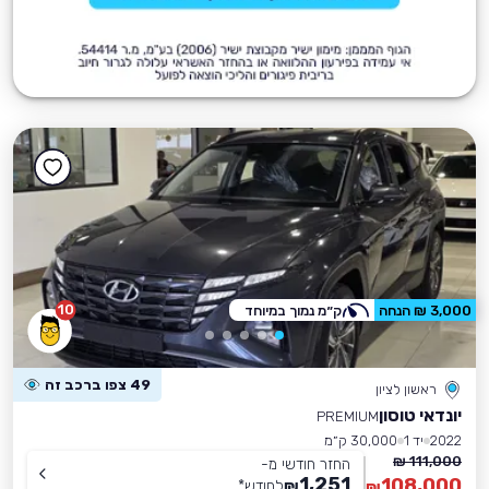
10
3,000 ₪ הנחה
ק״מ נמוך במיוחד
49 צפו ברכב זה
ראשון לציון
יונדאי טוסון
PREMIUM
2022
יד 1
30,000 ק״מ
111,000 ₪
החזר חודשי מ-
1,251
108,000
₪
לחודש
*
₪