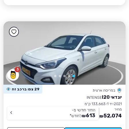
3
29 צפו ברכב זה
בפריסה ארצית
יונדאי I20
INTENSE
2021
יד 1
133,663 ק״מ
מחיר
החזר חודשי מ-
613
52,074
₪
לחודש
*
₪