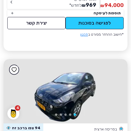
969
94,000
₪
לחודש
*
₪
תוספות לעיסקה
לפגישה בסוכנות
יצירת קשר
*חישוב ההחזר מפורט ב
תקנון
4
94 צפו ברכב זה
בפריסה ארצית