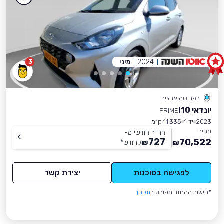
2024
מיני
3
בפריסה ארצית
יונדאי I10
PRIME
2023
יד 1
11,335 ק״מ
מחיר
החזר חודשי מ-
727
70,522
₪
לחודש
*
₪
לפגישה בסוכנות
יצירת קשר
*חישוב ההחזר מפורט ב
תקנון