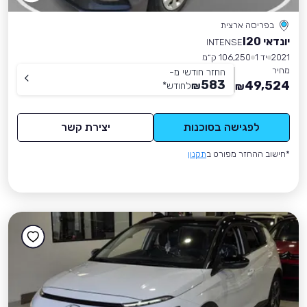
בפריסה ארצית
יונדאי I20
INTENSE
2021
יד 1
106,250 ק״מ
מחיר
החזר חודשי מ-
583
49,524
₪
לחודש
*
₪
לפגישה בסוכנות
יצירת קשר
*חישוב ההחזר מפורט ב
תקנון