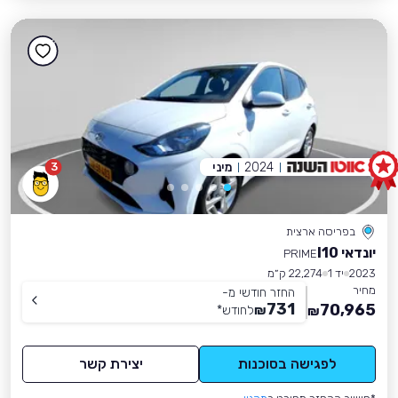
2024
מיני
3
בפריסה ארצית
יונדאי I10
PRIME
2023
יד 1
22,274 ק״מ
מחיר
החזר חודשי מ-
731
70,965
₪
לחודש
*
₪
לפגישה בסוכנות
יצירת קשר