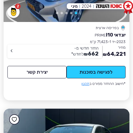
2024
מיני
2
בפריסה ארצית
יונדאי I10
PRIME
2023
יד 1
71,423 ק״מ
מחיר
החזר חודשי מ-
662
64,221
₪
לחודש
*
₪
לפגישה בסוכנות
יצירת קשר
*חישוב ההחזר מפורט ב
תקנון