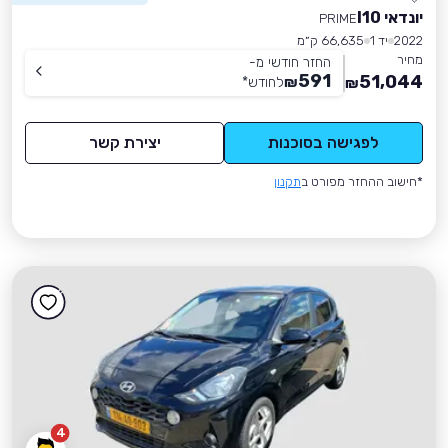
יונדאי I10
PRIME
2022
יד 1
66,635 ק״מ
מחיר
החזר חודשי מ-
591
51,044
₪
לחודש
*
₪
לפגישה בסוכנות
יצירת קשר
*חישוב ההחזר מפורט ב
תקנון
4