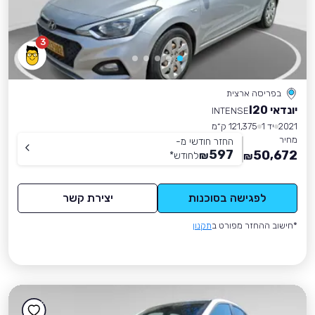
3
בפריסה ארצית
יונדאי I20
INTENSE
2021
יד 1
121,375 ק״מ
מחיר
החזר חודשי מ-
597
50,672
₪
לחודש
*
₪
לפגישה בסוכנות
יצירת קשר
*חישוב ההחזר מפורט ב
תקנון