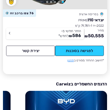
76 צפו ברכב זה
בפריסה ארצית
יונדאי I10
PRIME
2022
יד 1
79,781 ק״מ
מחיר
החזר חודשי מ-
586
50,555
₪
לחודש
*
₪
לפגישה בסוכנות
יצירת קשר
*חישוב ההחזר מפורט ב
תקנון
הדגמים החשמליים בCarwiz