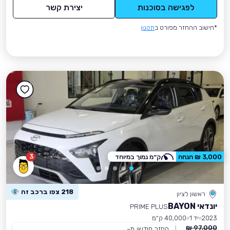
לפגישה בסוכנות
יצירת קשר
*חישוב ההחזר מפורט ב
תקנון
3
3,000 ₪ הנחה
ק״מ נמוך במיוחד
218 צפו ברכב זה
ראשון לציון
יונדאי BAYON
PRIME PLUS
2023
יד 1
40,000 ק״מ
97,000 ₪
החזר חודשי מ-