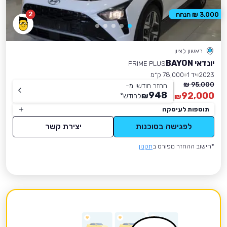
2
3,000 ₪ הנחה
ראשון לציון
יונדאי BAYON
PRIME PLUS
2023
יד 1
78,000 ק״מ
95,000 ₪
החזר חודשי מ-
948
92,000
₪
לחודש
*
₪
תוספות לעיסקה
לפגישה בסוכנות
יצירת קשר
*חישוב ההחזר מפורט ב
תקנון