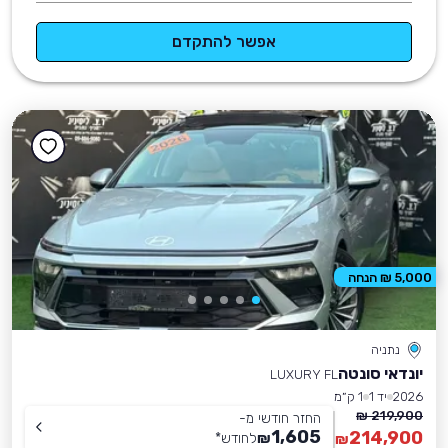
אפשר להתקדם
5,000 ₪ הנחה
נתניה
יונדאי סונטה
LUXURY FL
2026
יד 1
1 ק״מ
219,900 ₪
החזר חודשי מ-
1,605
214,900
₪
לחודש
*
₪