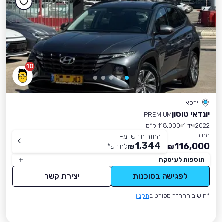
10
ירכא
יונדאי טוסון
PREMIUM
2022
יד 1
118,000 ק״מ
מחיר
החזר חודשי מ-
1,344
116,000
₪
לחודש
*
₪
תוספות לעיסקה
לפגישה בסוכנות
יצירת קשר
*חישוב ההחזר מפורט ב
תקנון