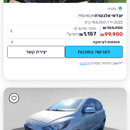
נתניה
יונדאי אלנטרה
PREMIUM
2022
יד 1
156,000 ק״מ
104,900 ₪
החזר חודשי מ-
1,157
99,900
₪
לחודש
*
₪
תוספות לעיסקה
לפגישה בסוכנות
יצירת קשר
*חישוב ההחזר מפורט ב
תקנון