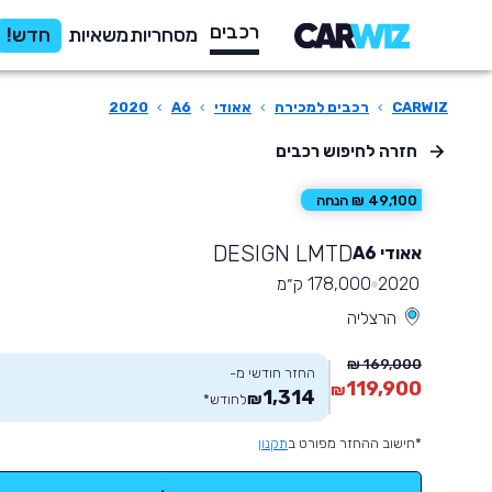
רכבים
מסחריות
משאיות
חדש!
CARWIZ
›
רכבים למכירה
›
אאודי
›
A6
›
2020
חזרה לחיפוש רכבים
49,100 ₪ הנחה
DESIGN LMTD
אאודי A6
2020
178,000 ק״מ
הרצליה
169,000 ₪
החזר חודשי מ-
119,900
₪
1,314
₪
לחודש
*
*חישוב ההחזר מפורט ב
תקנון