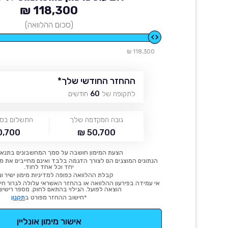
118,300 ₪
(סכום ההלוואה)
118,300 ₪
ההחזר החודשי שלך
*
לתקופה של
60
חודשים
גובה המקדמה שלך
התשלום בסו
,700 ₪
50,700 ₪
הצעת המימון חושבה על סמך המחשבונים בתנאי
הנתונים המוצגים הם לצורך הדגמה בלבד ואינם מחייבים את מימו
יחד וכל אחד לחוד.
קבלת ההלוואה כפופה למדיניות מימון ישיר ונ
אי עמידה בפירעון ההלוואה או בהחזר האשראי עלולה לגרור חיוב
הוצאה לפועל. הגילוי בהתאם לחוק. מספר רישיון 54414.
*חישוב ההחזר מפורט ב
תקנון
אישור מימון אונליין