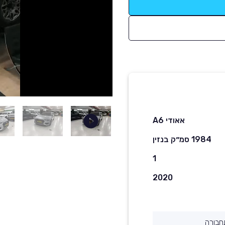
אאודי A6
1984 סמ״ק בנזין
1
2020
חבורה