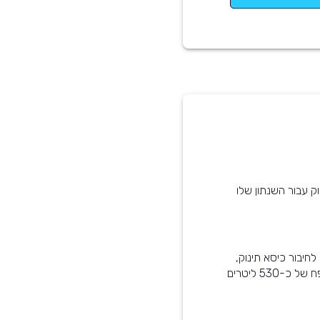
ק עבור השנתון שלו
רכב זה מותאם לתינוקות - הוא עומד בסטנדרט ISOFIX לחיבור כיסא תינוק,
קיימת אפשרות לנטרל את כריות האוויר, ותא המטען בנפח של כ-530 ליטרים