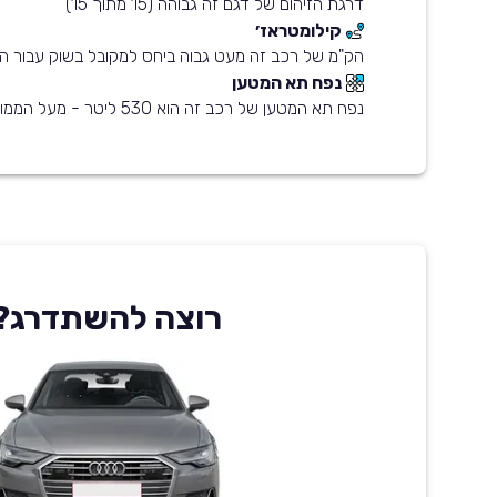
דרגת הזיהום של דגם זה גבוהה (15 מתוך 15)
קילומטראז׳
הק"מ של רכב זה מעט גבוה ביחס למקובל בשוק עבור הש
נפח תא המטען
נפח תא המטען של רכב זה הוא 530 ליטר - מעל הממוצע בשוק
רוצה להשתדרג?