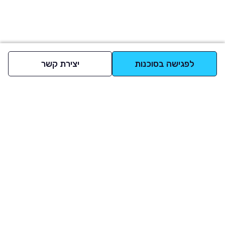
לפגישה בסוכנות
יצירת קשר
למעלה
רכבים
מי אנחנו
סננים מומלצים
מסחריות
מגזין
תקנון
משאיות
אינדקס סוכנויות
נגישות