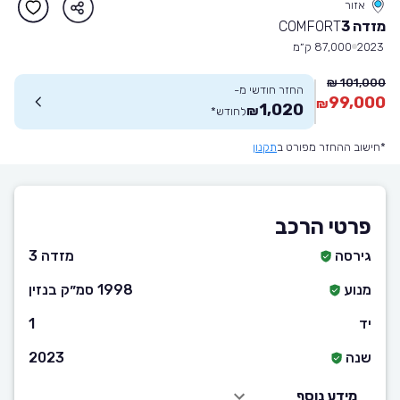
אזור
מזדה 3
COMFORT
2023
87,000 ק״מ
101,000 ₪
החזר חודשי מ-
99,000
₪
1,020
₪
לחודש
*
*חישוב ההחזר מפורט ב
תקנון
פרטי הרכב
גירסה
מזדה 3
מנוע
1998 סמ״ק בנזין
יד
1
שנה
2023
מידע נוסף