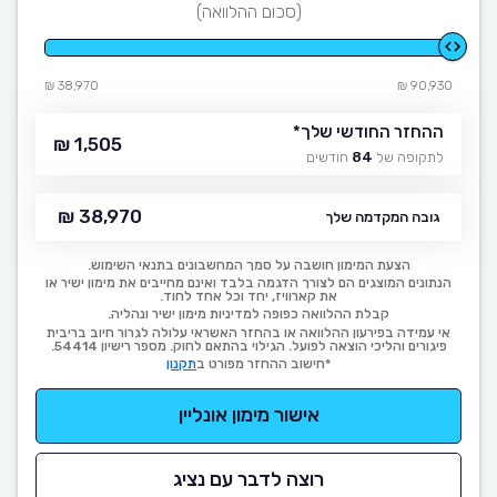
(סכום ההלוואה)
38,970 ₪
90,930 ₪
ההחזר החודשי שלך
*
1,505 ₪
לתקופה של
84
חודשים
38,970 ₪
גובה המקדמה שלך
הצעת המימון חושבה על סמך המחשבונים בתנאי השימוש.
הנתונים המוצגים הם לצורך הדגמה בלבד ואינם מחייבים את מימון ישיר או
את קארוויז, יחד וכל אחד לחוד.
קבלת ההלוואה כפופה למדיניות מימון ישיר ונהליה.
אי עמידה בפירעון ההלוואה או בהחזר האשראי עלולה לגרור חיוב בריבית
פיגורים והליכי הוצאה לפועל. הגילוי בהתאם לחוק. מספר רישיון 54414.
*חישוב ההחזר מפורט ב
תקנון
אישור מימון אונליין
רוצה לדבר עם נציג