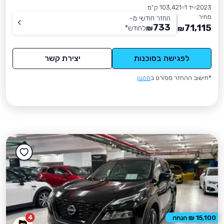
2023
יד 1
103,421 ק״מ
מחיר
החזר חודשי מ-
733
71,115
₪
לחודש
*
₪
לפגישה בסוכנות
יצירת קשר
*חישוב ההחזר מפורט ב
תקנון
4
15,100 ₪ הנחה