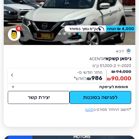
8
4,000 ₪ הנחה
ק״מ נמוך במיוחד
ירכא
ניסאן קשקאי
ACENTA
2020
יד 2
51,000 ק״מ
94,000 ₪
החזר חודשי מ-
986
90,000
₪
לחודש
*
₪
תוספות לעיסקה
לפגישה בסוכנות
יצירת קשר
*חישוב ההחזר מפורט ב
תקנון