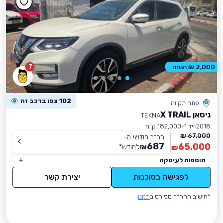
7
2,000 ₪ הנחה
102 צפו ברכב זה
פתח תקווה
ניסאן X TRAIL
TEKNA
2018
יד 1
182,000 ק״מ
67,000 ₪
החזר חודשי מ-
687
65,000
₪
לחודש
*
₪
תוספות לעיסקה
לפגישה בסוכנות
יצירת קשר
*חישוב ההחזר מפורט ב
תקנון