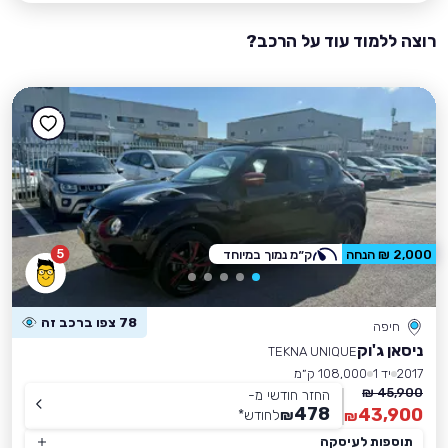
רוצה ללמוד עוד על הרכב?
5
2,000 ₪ הנחה
ק״מ נמוך במיוחד
78 צפו ברכב זה
חיפה
ניסאן ג'וק
TEKNA UNIQUE
2017
יד 1
108,000 ק״מ
45,900 ₪
החזר חודשי מ-
478
43,900
₪
לחודש
*
₪
תוספות לעיסקה