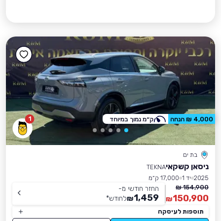
1
4,000 ₪ הנחה
ק״מ נמוך במיוחד
בת ים
ניסאן קשקאי
TEKNA
2025
יד 1
17,000 ק״מ
154,900 ₪
החזר חודשי מ-
1,459
150,900
₪
לחודש
*
₪
תוספות לעיסקה