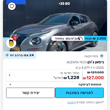
1
2,000 ₪ הנחה
ק״מ נמוך במיוחד
24 צפו ברכב זה
פתח תקווה
ניסאן ג'וק
ACENTA-TECH
2025
יד 1
4,677 ק״מ
129,000 ₪
החזר חודשי מ-
1,228
127,000
₪
לחודש
*
₪
תוספות לעיסקה
לפגישה בסוכנות
יצירת קשר
*חישוב ההחזר מפורט ב
תקנון