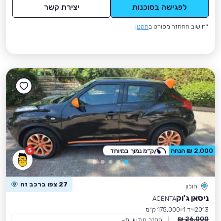
לפגישה בסוכנות
יצירת קשר
*חישוב ההחזר מפורט ב
תקנון
5
2,000 ₪ הנחה
ק״מ נמוך במיוחד
27 צפו ברכב זה
חולון
ניסאן ג'וק
ACENTA
2013
יד 1
175,000 ק״מ
26,000 ₪
החזר חודשי מ-