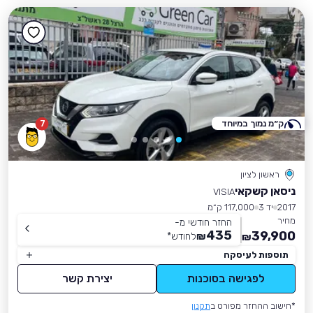
ק״מ נמוך במיוחד
7
ראשון לציון
ניסאן קשקאי
VISIA
2017
יד 3
117,000 ק״מ
מחיר
החזר חודשי מ-
435
39,900
₪
לחודש
*
₪
תוספות לעיסקה
לפגישה בסוכנות
יצירת קשר
*חישוב ההחזר מפורט ב
תקנון