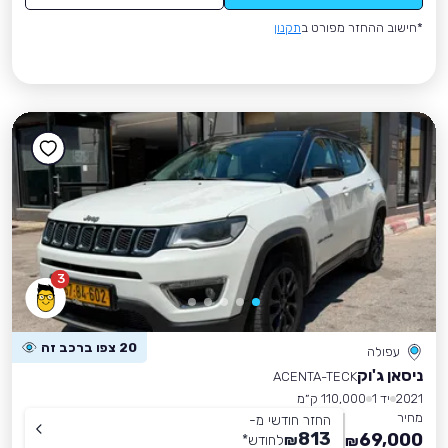
*חישוב ההחזר מפורט ב
תקנון
3
20 צפו ברכב זה
עפולה
ניסאן ג'וק
ACENTA-TECK
2021
יד 1
110,000 ק״מ
מחיר
החזר חודשי מ-
813
69,000
₪
לחודש
*
₪