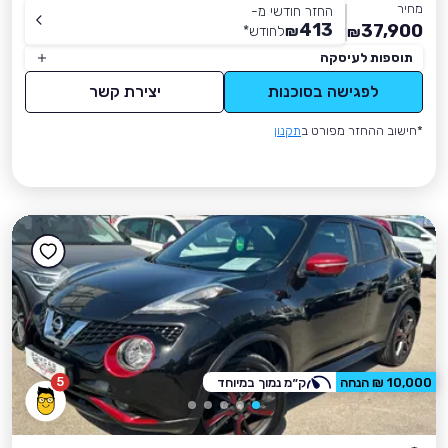
מחיר
החזר חודשי מ-
413
37,900
₪
לחודש
*
₪
תוספות לעיסקה
לפגישה בסוכנות
יצירת קשר
*חישוב ההחזר מפורט ב
תקנון
5
10,000 ₪ הנחה
ק״מ נמוך במיוחד