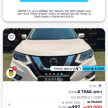
7
4,000 ₪ הנחה
ק״מ נמוך במיוחד
בת ים
ניסאן X TRAIL
TEKNA
2020
יד 2
52,000 ק״מ
95,000 ₪
החזר חודשי מ-
997
91,000
₪
לחודש
*
₪