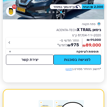
10
2,000 ₪ הנחה
ק״מ נמוך במיוחד
פתח תקווה
ניסאן X TRAIL
ACENTA-TECH
2020
יד 1
81,104 ק״מ
91,000 ₪
החזר חודשי מ-
975
89,000
₪
לחודש
*
₪
תוספות לעיסקה
לפגישה בסוכנות
יצירת קשר
*חישוב ההחזר מפורט ב
תקנון