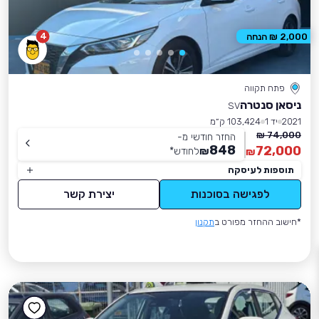
4
2,000 ₪ הנחה
פתח תקווה
ניסאן סנטרה
SV
2021
יד 1
103,424 ק״מ
74,000 ₪
החזר חודשי מ-
848
72,000
₪
לחודש
*
₪
תוספות לעיסקה
לפגישה בסוכנות
יצירת קשר
*חישוב ההחזר מפורט ב
תקנון