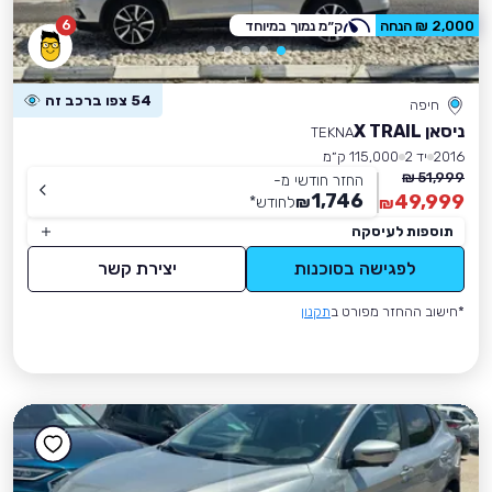
6
2,000 ₪ הנחה
ק״מ נמוך במיוחד
54 צפו ברכב זה
חיפה
ניסאן X TRAIL
TEKNA
2016
יד 2
115,000 ק״מ
51,999 ₪
החזר חודשי מ-
1,746
49,999
₪
לחודש
*
₪
תוספות לעיסקה
לפגישה בסוכנות
יצירת קשר
*חישוב ההחזר מפורט ב
תקנון