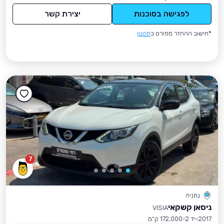
לפגישה בסוכנות
יצירת קשר
*חישוב ההחזר מפורט ב
תקנון
7
נתניה
ניסאן קשקאי
VISIA
2017
יד 2
172,000 ק״מ