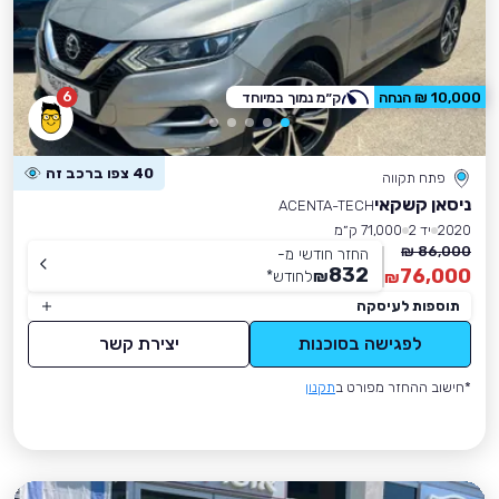
6
10,000 ₪ הנחה
ק״מ נמוך במיוחד
40 צפו ברכב זה
פתח תקווה
ניסאן קשקאי
ACENTA-TECH
2020
יד 2
71,000 ק״מ
86,000 ₪
החזר חודשי מ-
832
76,000
₪
לחודש
*
₪
תוספות לעיסקה
לפגישה בסוכנות
יצירת קשר
*חישוב ההחזר מפורט ב
תקנון