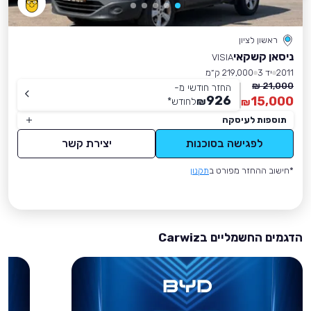
ראשון לציון
ניסאן קשקאי
VISIA
2011
יד 3
219,000 ק״מ
21,000 ₪
החזר חודשי מ-
926
15,000
₪
לחודש
*
₪
תוספות לעיסקה
לפגישה בסוכנות
יצירת קשר
*חישוב ההחזר מפורט ב
תקנון
הדגמים החשמליים בCarwiz