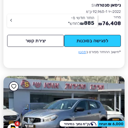
ניסאן סנטרה
SV
2022
יד 1
92,963 ק״מ
מחיר
החזר חודשי מ-
885
76,408
₪
לחודש
*
₪
לפגישה בסוכנות
יצירת קשר
*חישוב ההחזר מפורט ב
תקנון
4
6,000 ₪ הנחה
ק״מ נמוך במיוחד