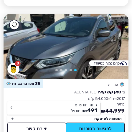
ק״מ נמוך במיוחד
8
35 צפו ברכב זה
עפולה
ניסאן קשקאי
ACENTA TECH
2017
יד 1
84,000 ק״מ
מחיר
החזר חודשי מ-
491
44,999
₪
לחודש
*
₪
תוספות לעיסקה
לפגישה בסוכנות
יצירת קשר