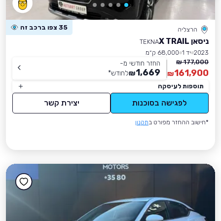
35 צפו ברכב זה
הרצליה
ניסאן X TRAIL
TEKNA
2023
יד 1
68,000 ק״מ
177,000 ₪
החזר חודשי מ-
1,669
161,900
₪
לחודש
*
₪
תוספות לעיסקה
לפגישה בסוכנות
יצירת קשר
*חישוב ההחזר מפורט ב
תקנון