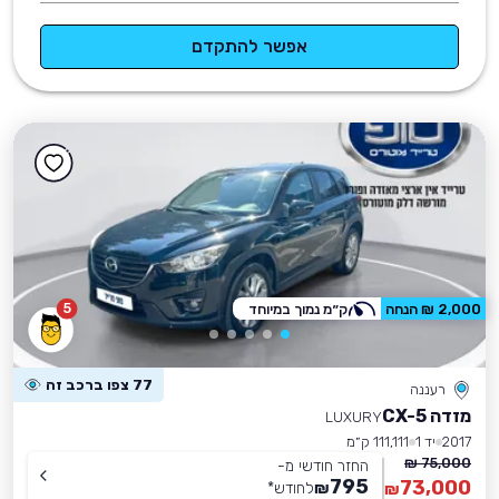
אפשר להתקדם
5
2,000 ₪ הנחה
ק״מ נמוך במיוחד
77 צפו ברכב זה
רעננה
מזדה CX-5
LUXURY
2017
יד 1
111,111 ק״מ
75,000 ₪
החזר חודשי מ-
795
73,000
₪
לחודש
*
₪