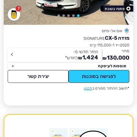
7
פתוח בשבת
אום אל-פחם
מזדה CX-5
SIGNATURE
2020
יד 1
115,000 ק״מ
מחיר
החזר חודשי מ-
1,424
130,000
₪
לחודש
*
₪
תוספות לעיסקה
לפגישה בסוכנות
יצירת קשר
*חישוב ההחזר מפורט ב
תקנון