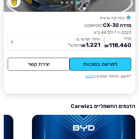
בפריסה ארצית
מזדה CX-30
COMFORT
2023
יד 1
44,127 ק״מ
מחיר
החזר חודשי מ-
1,221
118,460
₪
לחודש
*
₪
לפגישה בסוכנות
יצירת קשר
*חישוב ההחזר מפורט ב
תקנון
הדגמים החשמליים בCarwiz