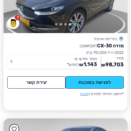
7
בפריסה ארצית
מזדה CX-30
COMFORT
2022
יד 1
110,050 ק״מ
מחיר
החזר חודשי מ-
1,143
98,703
₪
לחודש
*
₪
לפגישה בסוכנות
יצירת קשר
*חישוב ההחזר מפורט ב
תקנון