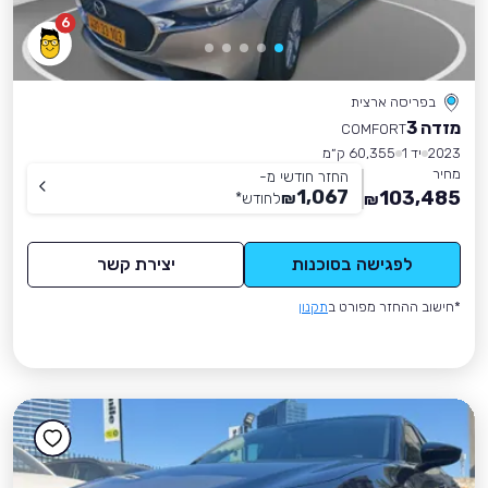
6
בפריסה ארצית
מזדה 3
COMFORT
2023
יד 1
60,355 ק״מ
מחיר
החזר חודשי מ-
1,067
103,485
₪
לחודש
*
₪
לפגישה בסוכנות
יצירת קשר
*חישוב ההחזר מפורט ב
תקנון