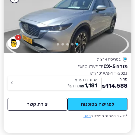
7
בפריסה ארצית
מזדה CX-5
EXECUTIVE TE
2023
יד 1
101,978 ק״מ
מחיר
החזר חודשי מ-
1,181
114,588
₪
לחודש
*
₪
לפגישה בסוכנות
יצירת קשר
*חישוב ההחזר מפורט ב
תקנון