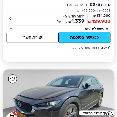
מזדה CX-5
EXECUTIVE TE
2023
יד 1
98,000 ק״מ
134,900 ₪
החזר חודשי מ-
1,339
129,900
₪
לחודש
*
₪
תוספות לעיסקה
לפגישה בסוכנות
יצירת קשר
*חישוב ההחזר מפורט ב
תקנון
ק״מ נמוך במיוחד
6