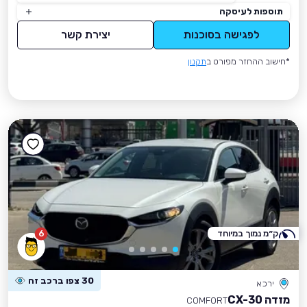
תוספות לעיסקה
לפגישה בסוכנות
יצירת קשר
*חישוב ההחזר מפורט ב
תקנון
ק״מ נמוך במיוחד
6
30 צפו ברכב זה
ירכא
מזדה CX-30
COMFORT