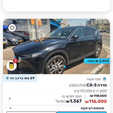
7
2,000 ₪ הנחה
29 צפו ברכב זה
פתח תקווה
מזדה CX-5
EXECUTIVE
2021
יד 2
137,000 ק״מ
118,000 ₪
החזר חודשי מ-
1,367
116,000
₪
לחודש
*
₪
תוספות לעיסקה