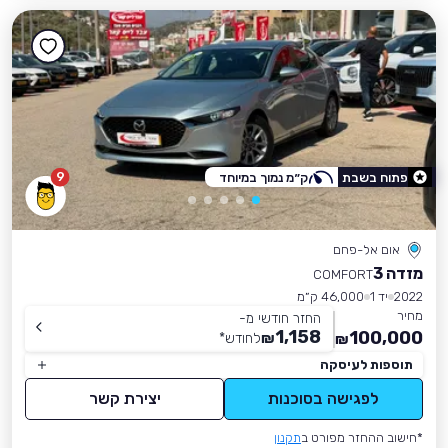
9
פתוח בשבת
ק״מ נמוך במיוחד
אום אל-פחם
מזדה 3
COMFORT
2022
יד 1
46,000 ק״מ
מחיר
החזר חודשי מ-
1,158
100,000
₪
לחודש
*
₪
תוספות לעיסקה
לפגישה בסוכנות
יצירת קשר
*חישוב ההחזר מפורט ב
תקנון