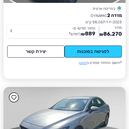
בפריסה ארצית
מזדה 2
DYNAMIC
2023
יד 1
58,067 ק״מ
מחיר
החזר חודשי מ-
889
86,270
₪
לחודש
*
₪
לפגישה בסוכנות
יצירת קשר
*חישוב ההחזר מפורט ב
תקנון