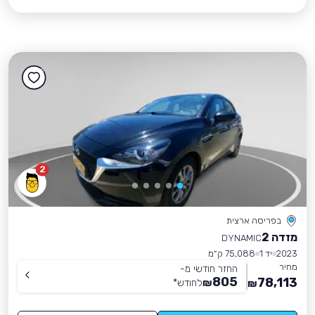
2
בפריסה ארצית
מזדה 2
DYNAMIC
2023
יד 1
75,088 ק״מ
מחיר
החזר חודשי מ-
805
78,113
₪
לחודש
*
₪