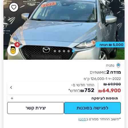
4
5,000 ₪ הנחה
נתניה
מזדה 2
DYNAMIC
2022
יד 1
126,000 ק״מ
69,900 ₪
החזר חודשי מ-
752
64,900
₪
לחודש
*
₪
תוספות לעיסקה
לפגישה בסוכנות
יצירת קשר
*חישוב ההחזר מפורט ב
תקנון