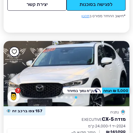
לפגישה בסוכנות
יצירת קשר
*חישוב ההחזר מפורט ב
תקנון
7
5,000 ₪ הנחה
ק״מ נמוך במיוחד
157 צפו ברכב זה
נתניה
מזדה CX-5
EXECUTIVE
2024
יד 1
24,000 ק״מ
141,900 ₪
החזר חודשי מ-