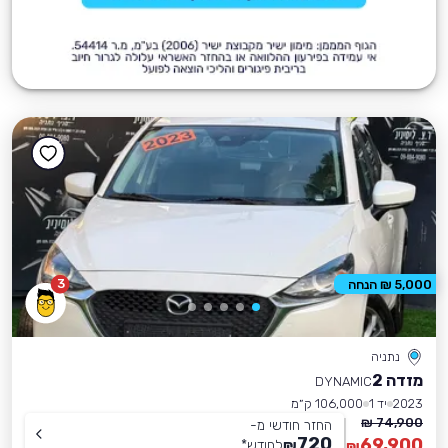
3
5,000 ₪ הנחה
נתניה
מזדה 2
DYNAMIC
2023
יד 1
106,000 ק״מ
74,900 ₪
החזר חודשי מ-
720
69,900
₪
לחודש
*
₪