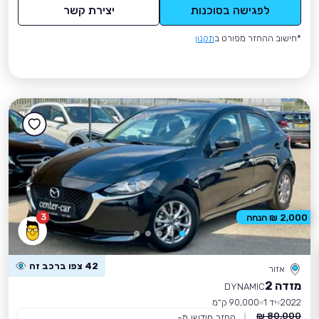
לפגישה בסוכנות
יצירת קשר
*חישוב ההחזר מפורט ב
תקנון
3
2,000 ₪ הנחה
42 צפו ברכב זה
אזור
מזדה 2
DYNAMIC
2022
יד 1
90,000 ק״מ
80,000 ₪
החזר חודשי מ-