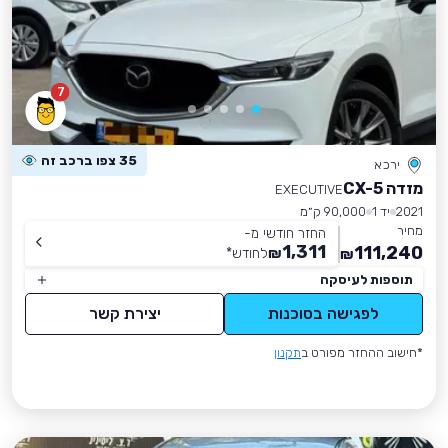
7
35 צפו ברכב זה
ירכא
מזדה CX-5
EXECUTIVE
2021
יד 1
90,000 ק״מ
מחיר
החזר חודשי מ-
1,311
111,240
₪
לחודש
*
₪
תוספות לעיסקה
לפגישה בסוכנות
יצירת קשר
*חישוב ההחזר מפורט ב
תקנון