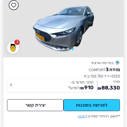
7
בפריסה ארצית
מזדה 3
COMFORT
2023
יד 1
102,732 ק״מ
מחיר
החזר חודשי מ-
910
88,330
₪
לחודש
*
₪
לפגישה בסוכנות
יצירת קשר
*חישוב ההחזר מפורט ב
תקנון