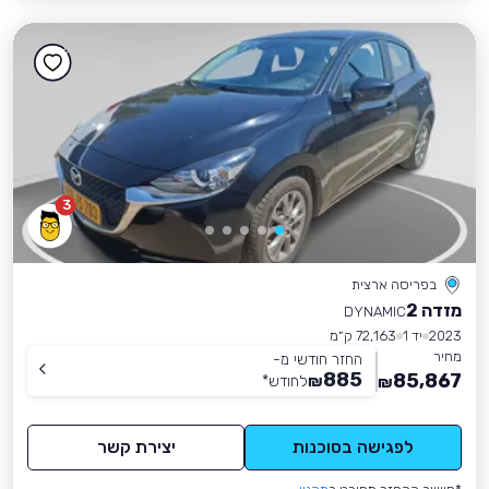
3
בפריסה ארצית
מזדה 2
DYNAMIC
2023
יד 1
72,163 ק״מ
מחיר
החזר חודשי מ-
885
85,867
₪
לחודש
*
₪
לפגישה בסוכנות
יצירת קשר