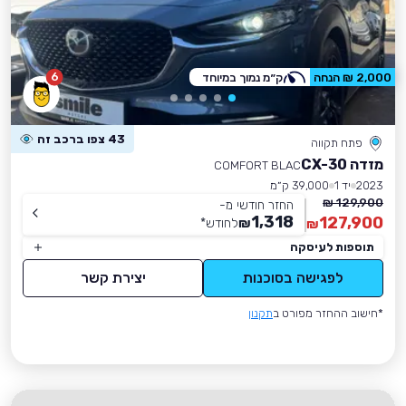
6
2,000 ₪ הנחה
ק״מ נמוך במיוחד
43 צפו ברכב זה
פתח תקווה
מזדה CX-30
COMFORT BLAC
2023
יד 1
39,000 ק״מ
129,900 ₪
החזר חודשי מ-
1,318
127,900
₪
לחודש
*
₪
תוספות לעיסקה
לפגישה בסוכנות
יצירת קשר
*חישוב ההחזר מפורט ב
תקנון